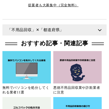
提案者も大募集中（完全無料）
「不用品回収」✕「都道府県」
北海道
青森県
岩手県
宮城県
おすすめ記事・関連記事
秋田県
山形県
福島県
茨城県
栃木県
群馬県
埼玉県
千葉県
東京都
神奈川県
新潟県
富山県
石川県
福井県
山梨県
長野県
無料でパソコンを処分してく
悪徳不用品回収業や詐欺業者
れる業者11選
に注意
岐阜県
静岡県
愛知県
三重県
滋賀県
京都府
大阪府
兵庫県