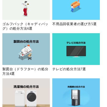
奈良県
和歌山県
鳥取県
島根県
岡山県
広島県
山口県
徳島県
ゴルフバック（キャディバッ
不用品回収業者の選び方5選
香川県
愛媛県
高知県
福岡県
グ）の処分方法6選
佐賀県
長崎県
熊本県
大分県
宮崎県
鹿児島県
沖縄県
製図台（ドラフター）の処分
テレビの処分方法7選
方法4選