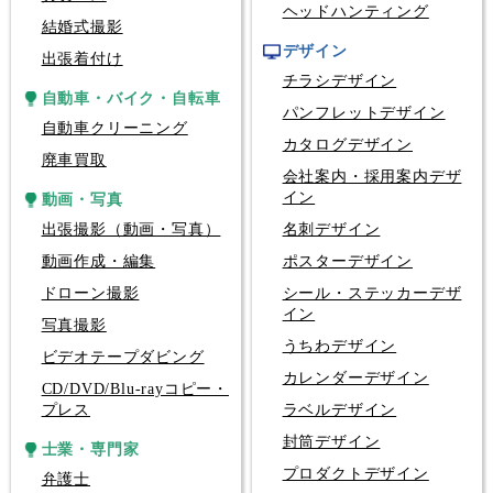
ヘッドハンティング
結婚式撮影
デザイン
出張着付け
チラシデザイン
自動車・バイク・自転車
パンフレットデザイン
自動車クリーニング
カタログデザイン
廃車買取
会社案内・採用案内デザ
イン
動画・写真
出張撮影（動画・写真）
名刺デザイン
動画作成・編集
ポスターデザイン
ドローン撮影
シール・ステッカーデザ
イン
写真撮影
うちわデザイン
ビデオテープダビング
カレンダーデザイン
CD/DVD/Blu-rayコピー・
プレス
ラベルデザイン
封筒デザイン
士業・専門家
プロダクトデザイン
弁護士