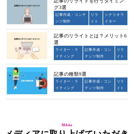
記事のリライトを行うタイミン
グ3選
記事作成・コンテ
リラ
シナリオラ
ンツ制作
イト
イター
記事のリライトとは？メリット6
選
ライター・ラ
記事作成・コン
リラ
イティング
テンツ制作
イト
記事の種類9選
ライター・ラ
記事作成・コン
リラ
イティング
テンツ制作
イト
Mdeia
メディアに取り上げていただき