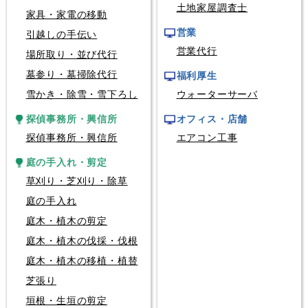
土地家屋調査士
家具・家電の移動
営業
引越しの手伝い
営業代行
場所取り・並び代行
墓参り・墓掃除代行
福利厚生
雪かき・除雪・雪下ろし
ウォーターサーバ
探偵事務所・興信所
オフィス・店舗
探偵事務所・興信所
エアコン工事
庭の手入れ・剪定
草刈り・芝刈り・除草
庭の手入れ
庭木・植木の剪定
庭木・植木の伐採・伐根
庭木・植木の移植・植替
芝張り
垣根・生垣の剪定