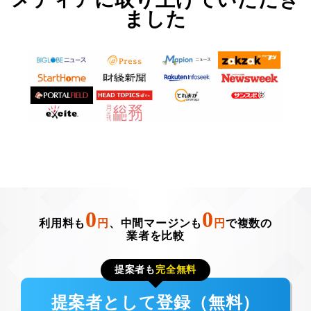
ました
0
0
利用料も
円
、中間マージンも
円
で複数の
業者を比較
提案者も
完全無料
提案者として登録（無料）