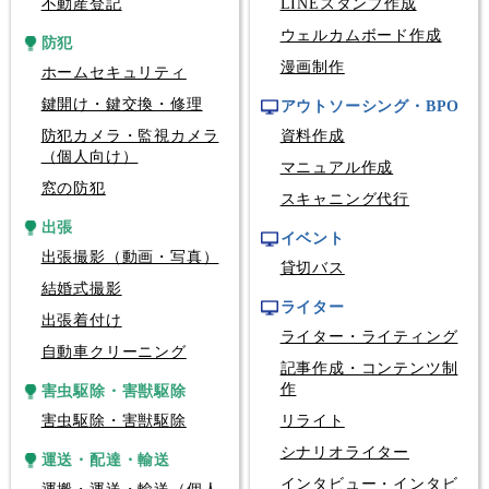
不動産登記
LINEスタンプ作成
ウェルカムボード作成
防犯
漫画制作
ホームセキュリティ
鍵開け・鍵交換・修理
アウトソーシング・BPO
防犯カメラ・監視カメラ
資料作成
（個人向け）
マニュアル作成
窓の防犯
スキャニング代行
出張
イベント
出張撮影（動画・写真）
貸切バス
結婚式撮影
ライター
出張着付け
ライター・ライティング
自動車クリーニング
記事作成・コンテンツ制
作
害虫駆除・害獣駆除
害虫駆除・害獣駆除
リライト
シナリオライター
運送・配達・輸送
インタビュー・インタビ