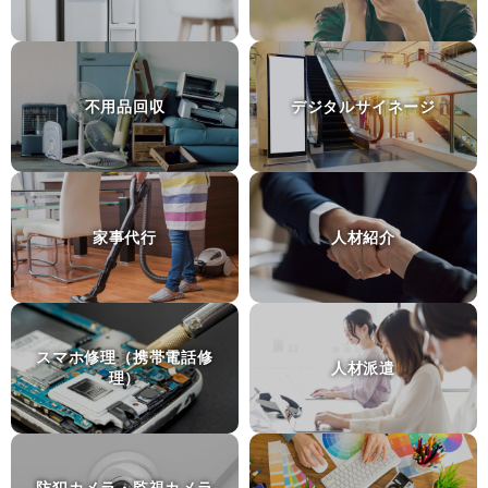
個人輸入代行
モデルロケットエンジン
群馬県前橋市
不用品回収
デジタルサイネージ
探偵事務所・興信所
いじめ加害者の住所特定
神奈川県横浜市
土地家屋調査士
家事代行
人材紹介
建物表題登記
愛知県豊田市
ピアノ運送
スマホ修理（携帯電話修
サイレントピアノの距離１０分の運送
人材派遣
理）
東京都台東区
砂利敷き
庭に車を止められるように砂利を敷きたい