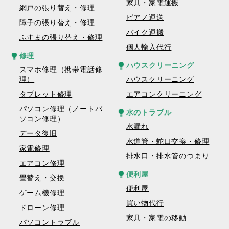
家具・家電運搬
網戸の張り替え・修理
ピアノ運送
障子の張り替え・修理
バイク運搬
ふすまの張り替え・修理
個人輸入代行
修理
ハウスクリーニング
スマホ修理（携帯電話修
理）
ハウスクリーニング
タブレット修理
エアコンクリーニング
パソコン修理（ノートパ
水のトラブル
ソコン修理）
水漏れ
データ復旧
水道管・蛇口交換・修理
家電修理
排水口・排水管のつまり
エアコン修理
便利屋
畳替え・交換
便利屋
ゲーム機修理
買い物代行
ドローン修理
家具・家電の移動
パソコントラブル