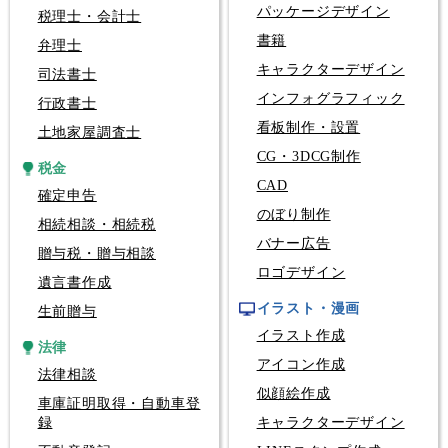
パッケージデザイン
税理士・会計士
書籍
弁理士
キャラクターデザイン
司法書士
インフォグラフィック
行政書士
看板制作・設置
土地家屋調査士
CG・3DCG制作
税金
CAD
確定申告
のぼり制作
相続相談・相続税
バナー広告
贈与税・贈与相談
ロゴデザイン
遺言書作成
イラスト・漫画
生前贈与
イラスト作成
法律
アイコン作成
法律相談
似顔絵作成
車庫証明取得・自動車登
録
キャラクターデザイン