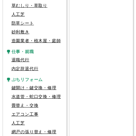
草むしり・草取り
人工芝
防草シート
砂利敷き
造園業者・植木屋・庭師
仕事・就職
退職代行
内定辞退代行
ぷちリフォーム
鍵開け・鍵交換・修理
水道管・蛇口交換・修理
畳替え・交換
エアコン工事
人工芝
網戸の張り替え・修理