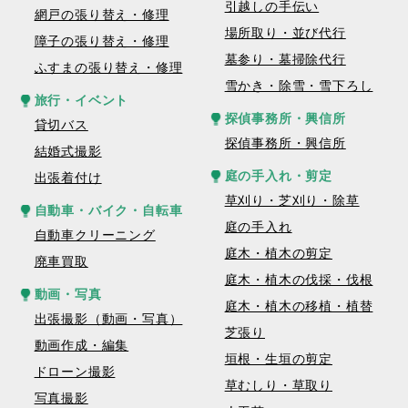
引越しの手伝い
網戸の張り替え・修理
場所取り・並び代行
障子の張り替え・修理
墓参り・墓掃除代行
ふすまの張り替え・修理
雪かき・除雪・雪下ろし
旅行・イベント
探偵事務所・興信所
貸切バス
探偵事務所・興信所
結婚式撮影
庭の手入れ・剪定
出張着付け
草刈り・芝刈り・除草
自動車・バイク・自転車
庭の手入れ
自動車クリーニング
庭木・植木の剪定
廃車買取
庭木・植木の伐採・伐根
動画・写真
庭木・植木の移植・植替
出張撮影（動画・写真）
芝張り
動画作成・編集
垣根・生垣の剪定
ドローン撮影
草むしり・草取り
写真撮影