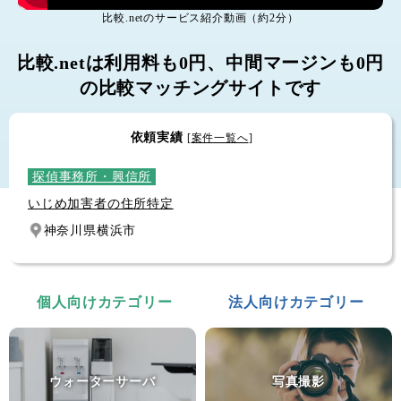
個人輸入代行
比較.netのサービス紹介動画（約2分）
モデルロケットエンジン
比較.netは利用料も0円、中間マージンも0円
群馬県前橋市
の比較マッチングサイトです
探偵事務所・興信所
いじめ加害者の住所特定
依頼実績
[
案件一覧へ
]
神奈川県横浜市
土地家屋調査士
建物表題登記
愛知県豊田市
ピアノ運送
サイレントピアノの距離１０分の運送
個人向けカテゴリー
法人向けカテゴリー
東京都台東区
砂利敷き
庭に車を止められるように砂利を敷きたい
ウォーターサーバ
写真撮影
富山県富山市