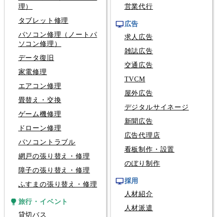
理）
営業代行
タブレット修理
広告
パソコン修理（ノートパ
求人広告
ソコン修理）
雑誌広告
データ復旧
交通広告
家電修理
TVCM
エアコン修理
屋外広告
畳替え・交換
デジタルサイネージ
ゲーム機修理
新聞広告
ドローン修理
広告代理店
パソコントラブル
看板制作・設置
網戸の張り替え・修理
のぼり制作
障子の張り替え・修理
採用
ふすまの張り替え・修理
人材紹介
旅行・イベント
人材派遣
貸切バス