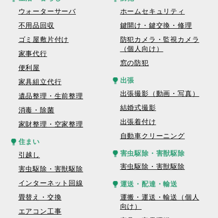
ウォーターサーバ
ホームセキュリティ
不用品回収
鍵開け・鍵交換・修理
ゴミ屋敷片付け
防犯カメラ・監視カメラ
（個人向け）
家事代行
窓の防犯
便利屋
出張
家具組立代行
出張撮影（動画・写真）
遺品整理・生前整理
結婚式撮影
消毒・除菌
出張着付け
家財整理・空家整理
自動車クリーニング
住まい
害虫駆除・害獣駆除
引越し
害虫駆除・害獣駆除
害虫駆除・害獣駆除
インターネット回線
運送・配達・輸送
畳替え・交換
運搬・運送・輸送（個人
向け）
エアコン工事