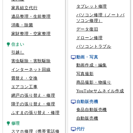
タブレット修理
家具組立代行
パソコン修理（ノートパ
遺品整理・生前整理
ソコン修理）
消毒・除菌
データ復旧
家財整理・空家整理
ドローン修理
住まい
パソコントラブル
引越し
動画・写真
害虫駆除・害獣駆除
動画作成・編集
インターネット回線
写真撮影
畳替え・交換
商品撮影・物撮り
エアコン工事
YouTubeサムネイル作成
網戸の張り替え・修理
自動販売機
障子の張り替え・修理
食品自動販売機
ふすまの張り替え・修理
自動販売機
修理
代行
スマホ修理（携帯電話修