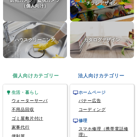
防犯カメラ・監視カメラ
富山県富山市
チラシデザイン
（個人向け）
個人輸入代行
モデルロケットエンジン
群馬県前橋市
ハウスクリーニング
カタログデザイン
個人向けカテゴリー
法人向けカテゴリー
生活・暮らし
ホームページ
ウォーターサーバ
バナー広告
不用品回収
コーディング
ゴミ屋敷片付け
修理
家事代行
スマホ修理（携帯電話修
理）
便利屋