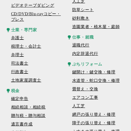
人工芝
ビデオテープダビング
防草シート
CD/DVD/Blu-rayコピー・
砂利敷き
プレス
造園業者・植木屋・庭師
士業・専門家
仕事・就職
弁護士
退職代行
税理士・会計士
内定辞退代行
弁理士
司法書士
ぷちリフォーム
行政書士
鍵開け・鍵交換・修理
土地家屋調査士
水道管・蛇口交換・修理
畳替え・交換
税金
エアコン工事
確定申告
人工芝
相続相談・相続税
網戸の張り替え・修理
贈与税・贈与相談
障子の張り替え・修理
遺言書作成