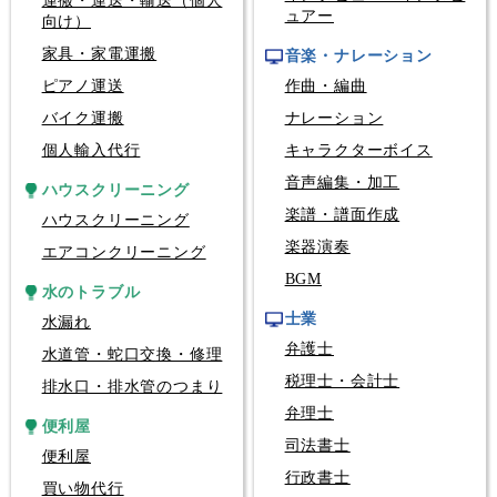
運搬・運送・輸送（個人
ュアー
向け）
家具・家電運搬
音楽・ナレーション
ピアノ運送
作曲・編曲
バイク運搬
ナレーション
個人輸入代行
キャラクターボイス
音声編集・加工
ハウスクリーニング
楽譜・譜面作成
ハウスクリーニング
楽器演奏
エアコンクリーニング
BGM
水のトラブル
士業
水漏れ
弁護士
水道管・蛇口交換・修理
税理士・会計士
排水口・排水管のつまり
弁理士
便利屋
司法書士
便利屋
行政書士
買い物代行