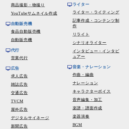
ライター
商品撮影・物撮り
ライター・ライティング
YouTubeサムネイル作成
記事作成・コンテンツ制
自動販売機
作
食品自動販売機
リライト
自動販売機
シナリオライター
代行
インタビュー・インタビ
ュアー
営業代行
音楽・ナレーション
広告
作曲・編曲
求人広告
ナレーション
雑誌広告
キャラクターボイス
交通広告
音声編集・加工
TVCM
楽譜・譜面作成
屋外広告
楽器演奏
デジタルサイネージ
BGM
新聞広告