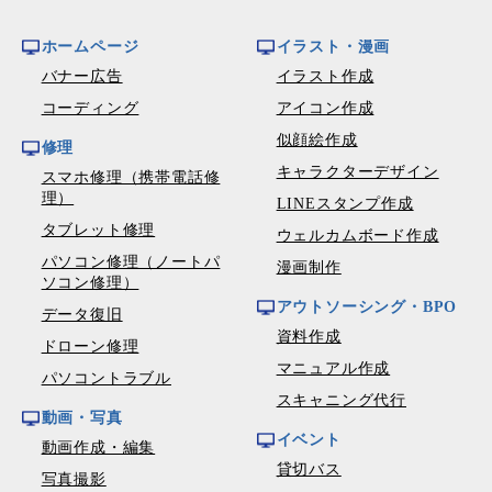
ホームページ
イラスト・漫画
バナー広告
イラスト作成
コーディング
アイコン作成
似顔絵作成
修理
キャラクターデザイン
スマホ修理（携帯電話修
理）
LINEスタンプ作成
タブレット修理
ウェルカムボード作成
パソコン修理（ノートパ
漫画制作
ソコン修理）
アウトソーシング・BPO
データ復旧
資料作成
ドローン修理
マニュアル作成
パソコントラブル
スキャニング代行
動画・写真
イベント
動画作成・編集
貸切バス
写真撮影