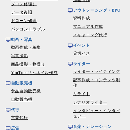
ソコン修理）
アウトソーシング・BPO
データ復旧
資料作成
ドローン修理
マニュアル作成
パソコントラブル
スキャニング代行
動画・写真
イベント
動画作成・編集
貸切バス
写真撮影
ライター
商品撮影・物撮り
ライター・ライティング
YouTubeサムネイル作成
記事作成・コンテンツ制
自動販売機
作
食品自動販売機
リライト
自動販売機
シナリオライター
代行
インタビュー・インタビ
ュアー
営業代行
音楽・ナレーション
広告