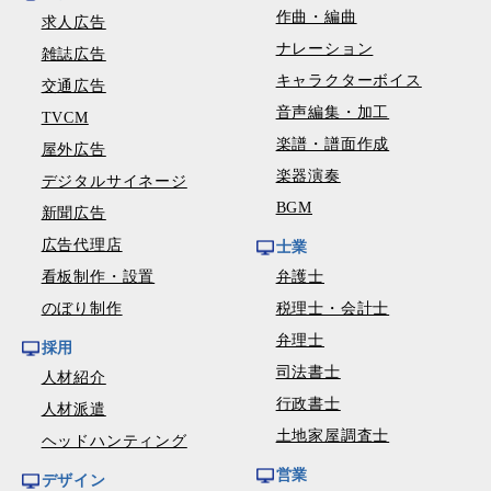
作曲・編曲
求人広告
ナレーション
雑誌広告
キャラクターボイス
交通広告
音声編集・加工
TVCM
楽譜・譜面作成
屋外広告
楽器演奏
デジタルサイネージ
BGM
新聞広告
広告代理店
士業
看板制作・設置
弁護士
のぼり制作
税理士・会計士
弁理士
採用
司法書士
人材紹介
行政書士
人材派遣
土地家屋調査士
ヘッドハンティング
営業
デザイン