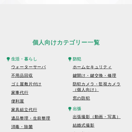
個人向けカテゴリー一覧
生活・暮らし
防犯
ウォーターサーバ
ホームセキュリティ
不用品回収
鍵開け・鍵交換・修理
ゴミ屋敷片付け
防犯カメラ・監視カメラ
（個人向け）
家事代行
窓の防犯
便利屋
出張
家具組立代行
出張撮影（動画・写真）
遺品整理・生前整理
結婚式撮影
消毒・除菌