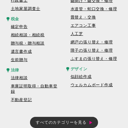
行政書士
鍵開け・鍵交換・修理
土地家屋調査士
水道管・蛇口交換・修理
畳替え・交換
税金
エアコン工事
確定申告
人工芝
相続相談・相続税
網戸の張り替え・修理
贈与税・贈与相談
障子の張り替え・修理
遺言書作成
ふすまの張り替え・修理
生前贈与
デザイン
法律
似顔絵作成
法律相談
ウェルカムボード作成
車庫証明取得・自動車登
録
不動産登記
すべてのカテゴリーを見る