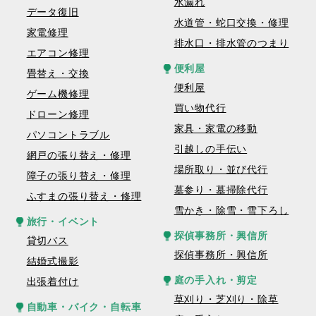
水漏れ
データ復旧
水道管・蛇口交換・修理
家電修理
排水口・排水管のつまり
エアコン修理
便利屋
畳替え・交換
便利屋
ゲーム機修理
買い物代行
ドローン修理
家具・家電の移動
パソコントラブル
引越しの手伝い
網戸の張り替え・修理
場所取り・並び代行
障子の張り替え・修理
墓参り・墓掃除代行
ふすまの張り替え・修理
雪かき・除雪・雪下ろし
旅行・イベント
探偵事務所・興信所
貸切バス
探偵事務所・興信所
結婚式撮影
庭の手入れ・剪定
出張着付け
草刈り・芝刈り・除草
自動車・バイク・自転車