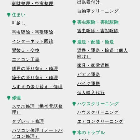
出張着付け
家財整理・空家整理
自動車クリーニング
住まい
害虫駆除・害獣駆除
引越し
害虫駆除・害獣駆除
害虫駆除・害獣駆除
インターネット回線
運送・配達・輸送
畳替え・交換
運搬・運送・輸送（個人
向け）
エアコン工事
家具・家電運搬
網戸の張り替え・修理
ピアノ運送
障子の張り替え・修理
バイク運搬
ふすまの張り替え・修理
個人輸入代行
修理
ハウスクリーニング
スマホ修理（携帯電話修
理）
ハウスクリーニング
タブレット修理
エアコンクリーニング
パソコン修理（ノートパ
水のトラブル
ソコン修理）