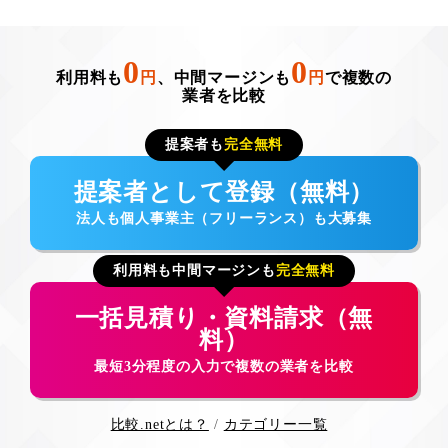
0
0
利用料も
円
、中間マージンも
円
で複数の
業者を比較
提案者も
完全無料
提案者として登録（無料）
法人も個人事業主（フリーランス）も大募集
利用料も中間マージンも
完全無料
一括見積り・資料請求（無
料）
最短3分程度の入力で複数の業者を比較
比較.netとは？
カテゴリー一覧