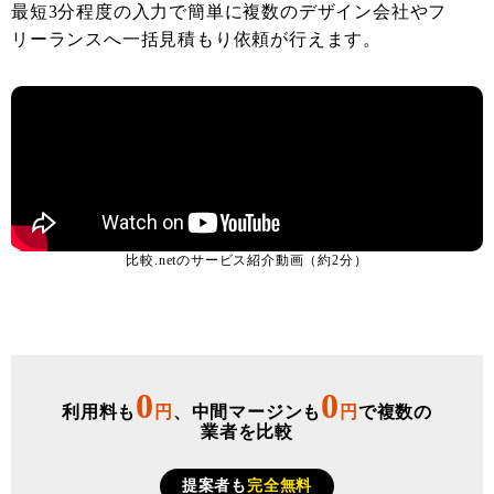
最短3分程度の入力で簡単に複数のデザイン会社やフ
リーランスへ一括見積もり依頼が行えます。
比較.netのサービス紹介動画（約2分）
0
0
利用料も
円
、中間マージンも
円
で複数の
業者を比較
提案者も
完全無料