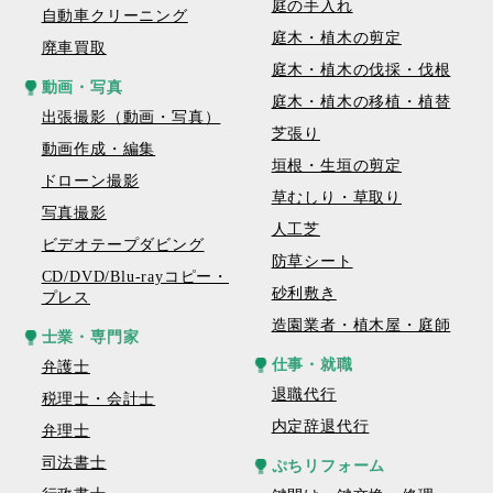
庭の手入れ
自動車クリーニング
庭木・植木の剪定
廃車買取
庭木・植木の伐採・伐根
動画・写真
庭木・植木の移植・植替
出張撮影（動画・写真）
芝張り
動画作成・編集
垣根・生垣の剪定
ドローン撮影
草むしり・草取り
写真撮影
人工芝
ビデオテープダビング
防草シート
CD/DVD/Blu-rayコピー・
砂利敷き
プレス
造園業者・植木屋・庭師
士業・専門家
仕事・就職
弁護士
退職代行
税理士・会計士
内定辞退代行
弁理士
司法書士
ぷちリフォーム