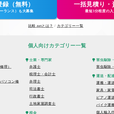
登録（無料）
一括見積り・
ーランス）も大募集
最短3分程度の
比較.netとは？
カテゴリー一覧
個人向けカテゴリー一覧
士業・専門家
害虫駆除
話修理）
弁護士
害虫駆除
税理士・会計士
運送・配
トパソコン修
弁理士
運搬・運
司法書士
家具・家
行政書士
ピアノ運
土地家屋調査士
バイク運
個人輸入
税金