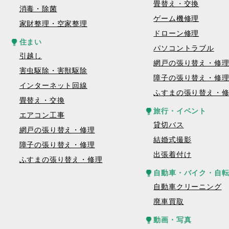
畳替え・交換
消毒・除菌
ゲーム機修理
家財整理・空家整理
ドローン修理
住まい
パソコントラブル
引越し
網戸の張り替え・修
害虫駆除・害獣駆除
障子の張り替え・修
インターネット回線
ふすまの張り替え・
畳替え・交換
旅行・イベント
エアコン工事
貸切バス
網戸の張り替え・修理
結婚式撮影
障子の張り替え・修理
出張着付け
ふすまの張り替え・修理
自動車・バイク・自
自動車クリーニング
廃車買取
動画・写真