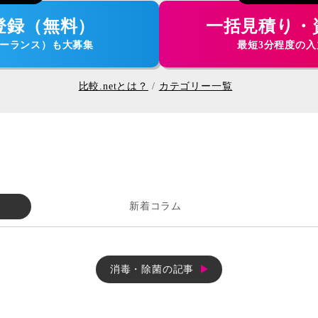
登録（無料）
一括見積り・
ーランス）も大募集
最短3分程度の
比較.netとは？
カテゴリー一覧
新着コラム
消毒・除菌の記事