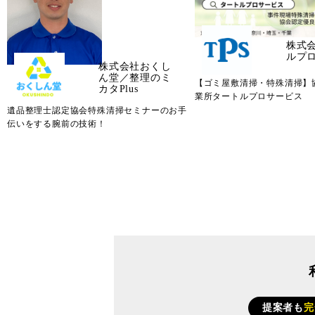
株式
ルプ
株式会社おくし
ん堂／整理のミ
【ゴミ屋敷清掃・特殊清掃】
カタPlus
業所タートルプロサービス
遺品整理士認定協会特殊清掃セミナーのお手
伝いをする腕前の技術！
提案者も
完