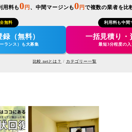
0
0
利用料も
円
、中間マージンも
円
で複数の業者を比
全無料
利用料も中間
登録（無料）
一括見積り・
ーランス）も大募集
最短3分程度の
比較.netとは？
カテゴリー一覧