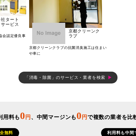
会社タート
ロサービス
京都クリーンク
協会認定優良事
ラブ
京都クリーンクラブの抗菌消臭施工は住まい
や車に
「消毒・除菌」のサービス・業者を検索
0
0
利用料も
円
、中間マージンも
円
で複数の業者を比
全無料
利用料も中間