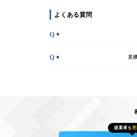
よくある質問
見
提案者も
完