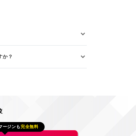
すか？
較
マージンも
完全無料