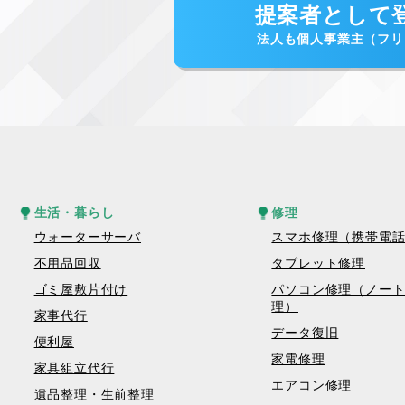
提案者として
法人も個人事業主（フリ
生活・暮らし
修理
ウォーターサーバ
スマホ修理（携帯電
不用品回収
タブレット修理
ゴミ屋敷片付け
パソコン修理（ノー
理）
家事代行
データ復旧
便利屋
家電修理
家具組立代行
エアコン修理
遺品整理・生前整理