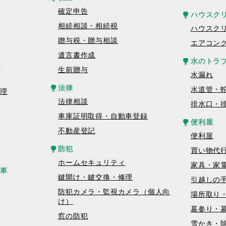
確定申告
ハウスク
相続相談・相続税
ハウスク
贈与税・贈与相談
エアコン
遺言書作成
水のトラ
理
生前贈与
水漏れ
理
法律
水道管・
修理
法律相談
排水口・
車庫証明取得・自動車登録
便利屋
不動産登記
便利屋
防犯
買い物代
ホームセキュリティ
家具・家
転車
鍵開け・鍵交換・修理
引越しの
防犯カメラ・監視カメラ（個人向
場所取り
け）
墓参り・
窓の防犯
雪かき・