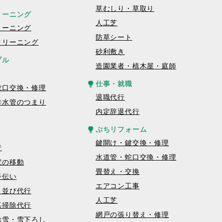
草むしり・草取り
リーニング
人工芝
リーニング
防草シート
クリーニング
砂利敷き
ブル
造園業者・植木屋・庭師
仕事・就職
蛇口交換・修理
退職代行
排水管のつまり
内定辞退代行
ぷちリフォーム
鍵開け・鍵交換・修理
行
水道管・蛇口交換・修理
電の移動
畳替え・交換
手伝い
エアコン工事
・並び代行
人工芝
墓掃除代行
網戸の張り替え・修理
除雪・雪下ろし