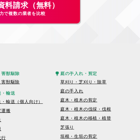
資料請求（無料）
入力で複数の業者を比較
・害獣駆除
庭の手入れ・剪定
・害獣駆除
草刈り・芝刈り・除草
庭の手入れ
達・輸送
庭木・植木の剪定
送・輸送（個人向け）
庭木・植木の伐採・伐根
電運搬
庭木・植木の移植・植替
送
芝張り
搬
垣根・生垣の剪定
代行