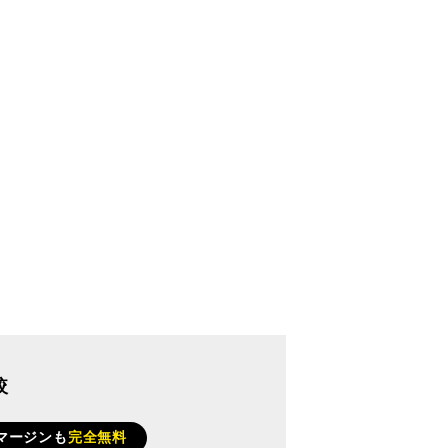
較
マージンも
完全無料