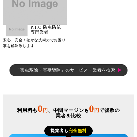
P.T.O 防虫防鼠
専門業者
安心、安全！確かな技術力でお困り
事を解決致します
「害虫駆除・害獣駆除」のサービス・業者を検索
0
0
利用料も
円
、中間マージンも
円
で複数の
業者を比較
提案者も
完全無料