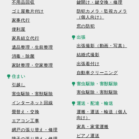
不用品回収
鍵開け・鍵交換・修理
ゴミ屋敷片付け
防犯カメラ・監視カメラ
（個人向け）
家事代行
窓の防犯
便利屋
出張
家具組立代行
出張撮影（動画・写真）
遺品整理・生前整理
結婚式撮影
消毒・除菌
出張着付け
家財整理・空家整理
自動車クリーニング
住まい
害虫駆除・害獣駆除
引越し
害虫駆除・害獣駆除
害虫駆除・害獣駆除
インターネット回線
運送・配達・輸送
畳替え・交換
運搬・運送・輸送（個人
向け）
エアコン工事
家具・家電運搬
網戸の張り替え・修理
ピアノ運送
障子の張り替え・修理