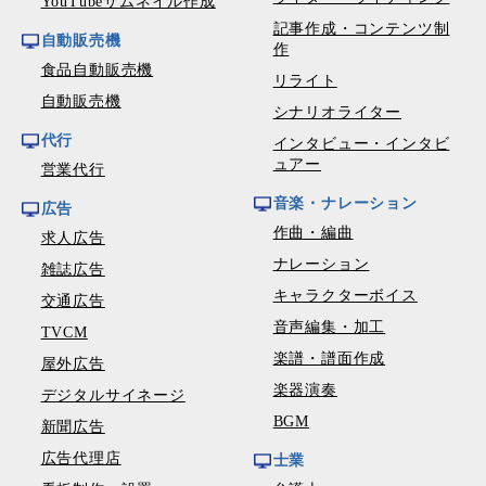
YouTubeサムネイル作成
記事作成・コンテンツ制
自動販売機
作
食品自動販売機
リライト
自動販売機
シナリオライター
代行
インタビュー・インタビ
ュアー
営業代行
音楽・ナレーション
広告
作曲・編曲
求人広告
ナレーション
雑誌広告
キャラクターボイス
交通広告
音声編集・加工
TVCM
楽譜・譜面作成
屋外広告
楽器演奏
デジタルサイネージ
BGM
新聞広告
広告代理店
士業