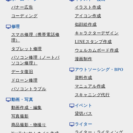
バナー広告
イラスト作成
コーディング
アイコン作成
似顔絵作成
修理
キャラクターデザイン
スマホ修理（携帯電話修
理）
LINEスタンプ作成
タブレット修理
ウェルカムボード作成
パソコン修理（ノートパ
漫画制作
ソコン修理）
アウトソーシング・BPO
データ復旧
資料作成
ドローン修理
マニュアル作成
パソコントラブル
スキャニング代行
動画・写真
イベント
動画作成・編集
貸切バス
写真撮影
ライター
商品撮影・物撮り
ライター・ライティング