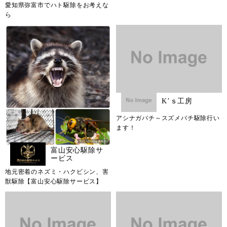
愛知県弥富市でハト駆除をお考えな
ら
K’ｓ工房
アシナガバチ～スズメバチ駆除行い
ます！
富山安心駆除サ
ービス
地元密着のネズミ・ハクビシン、害
獣駆除【富山安心駆除サービス】