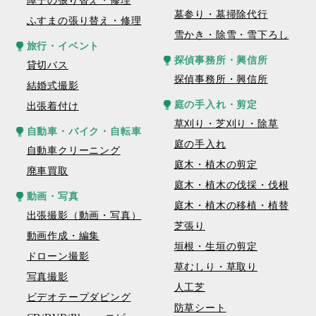
障子の張り替え・修理
墓参り・墓掃除代行
ふすまの張り替え・修理
雪かき・除雪・雪下ろし
旅行・イベント
探偵事務所・興信所
貸切バス
探偵事務所・興信所
結婚式撮影
庭の手入れ・剪定
出張着付け
草刈り・芝刈り・除草
自動車・バイク・自転車
庭の手入れ
自動車クリーニング
庭木・植木の剪定
廃車買取
庭木・植木の伐採・伐根
動画・写真
庭木・植木の移植・植替
出張撮影（動画・写真）
芝張り
動画作成・編集
垣根・生垣の剪定
ドローン撮影
草むしり・草取り
写真撮影
人工芝
ビデオテープダビング
防草シート