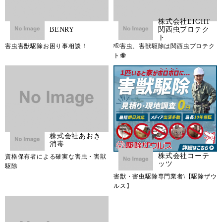
株式会社EIGHT
BENRY
関西虫プロテク
ト
害虫害獣駆除お困り事相談！
🫡害虫、害獣駆除は関西虫プロテク
ト🐝
株式会社あおき
消毒
株式会社コーテ
資格保有者による確実な害虫・害獣
ッツ
駆除
害獣・害虫駆除専門業者\【駆除ザウ
ルス】