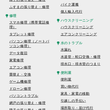
バイク運搬
ふすまの張り替え・修理
個人輸入代行
修理
ハウスクリーニング
スマホ修理（携帯電話修
理）
ハウスクリーニング
タブレット修理
エアコンクリーニング
パソコン修理（ノートパ
水のトラブル
ソコン修理）
水漏れ
データ復旧
水道管・蛇口交換・修理
家電修理
排水口・排水管のつまり
エアコン修理
便利屋
畳替え・交換
便利屋
ゲーム機修理
買い物代行
ドローン修理
家具・家電の移動
パソコントラブル
引越しの手伝い
網戸の張り替え・修理
場所取り・並び代行