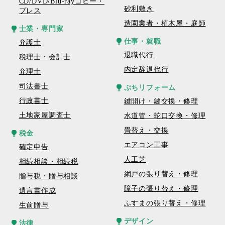
CD/DVD/Blu-rayコピー・
砂利敷き
プレス
造園業者・植木屋・庭師
士業・専門家
仕事・就職
弁護士
退職代行
税理士・会計士
内定辞退代行
弁理士
司法書士
ぷちリフォーム
行政書士
鍵開け・鍵交換・修理
土地家屋調査士
水道管・蛇口交換・修理
畳替え・交換
税金
エアコン工事
確定申告
人工芝
相続相談・相続税
網戸の張り替え・修理
贈与税・贈与相談
障子の張り替え・修理
遺言書作成
ふすまの張り替え・修理
生前贈与
デザイン
法律