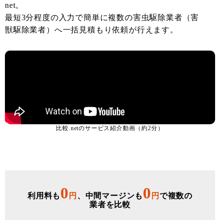
net。
最短3分程度の入力で簡単に複数の害虫駆除業者（害
獣駆除業者）へ一括見積もり依頼が行えます。
比較.netのサービス紹介動画（約2分）
0
0
利用料も
円
、中間マージンも
円
で複数の
業者を比較