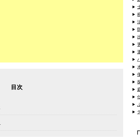
目次
介
る