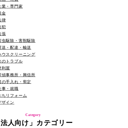
士業・専門家
税金
法律
防犯
出張
害虫駆除・害獣駆除
運送・配達・輸送
ハウスクリーニング
水のトラブル
便利屋
探偵事務所・興信所
庭の手入れ・剪定
仕事・就職
ぷちリフォーム
デザイン
Category
「法人向け」カテゴリー