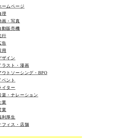
ホームページ
修理
動画・写真
自動販売機
代行
広告
採用
デザイン
イラスト・漫画
アウトソーシング・BPO
イベント
ライター
音楽・ナレーション
士業
営業
福利厚生
オフィス・店舗