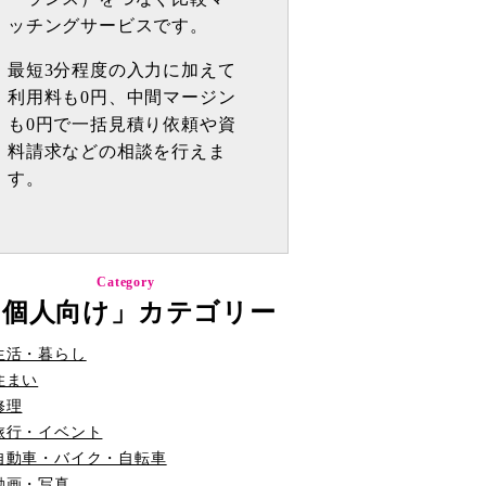
ッチングサービスです。
最短3分程度の入力に加えて
利用料も0円、中間マージン
も0円で一括見積り依頼や資
料請求などの相談を行えま
す。
Category
「個人向け」カテゴリー
生活・暮らし
住まい
修理
旅行・イベント
自動車・バイク・自転車
動画・写真