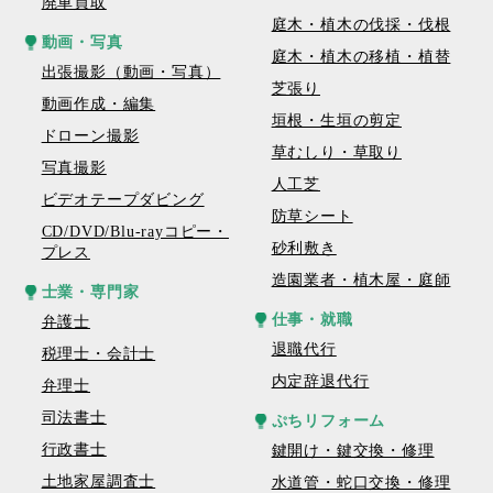
廃車買取
庭木・植木の伐採・伐根
動画・写真
庭木・植木の移植・植替
出張撮影（動画・写真）
芝張り
動画作成・編集
垣根・生垣の剪定
ドローン撮影
草むしり・草取り
写真撮影
人工芝
ビデオテープダビング
防草シート
CD/DVD/Blu-rayコピー・
砂利敷き
プレス
造園業者・植木屋・庭師
士業・専門家
仕事・就職
弁護士
退職代行
税理士・会計士
内定辞退代行
弁理士
司法書士
ぷちリフォーム
行政書士
鍵開け・鍵交換・修理
土地家屋調査士
水道管・蛇口交換・修理