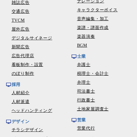
ナレーション
雑誌広告
キャラクターボイス
交通広告
音声編集・加工
TVCM
楽譜・譜面作成
屋外広告
楽器演奏
デジタルサイネージ
BGM
新聞広告
広告代理店
士業
看板制作・設置
弁護士
のぼり制作
税理士・会計士
弁理士
採用
司法書士
人材紹介
行政書士
人材派遣
土地家屋調査士
ヘッドハンティング
営業
デザイン
営業代行
チラシデザイン