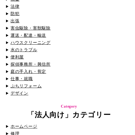
法律
防犯
出張
害虫駆除・害獣駆除
運送・配達・輸送
ハウスクリーニング
水のトラブル
便利屋
探偵事務所・興信所
庭の手入れ・剪定
仕事・就職
ぷちリフォーム
デザイン
Category
「法人向け」カテゴリー
ホームページ
修理