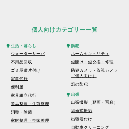
個人向けカテゴリー一覧
生活・暮らし
防犯
ウォーターサーバ
ホームセキュリティ
不用品回収
鍵開け・鍵交換・修理
ゴミ屋敷片付け
防犯カメラ・監視カメラ
（個人向け）
家事代行
窓の防犯
便利屋
出張
家具組立代行
出張撮影（動画・写真）
遺品整理・生前整理
結婚式撮影
消毒・除菌
出張着付け
家財整理・空家整理
自動車クリーニング