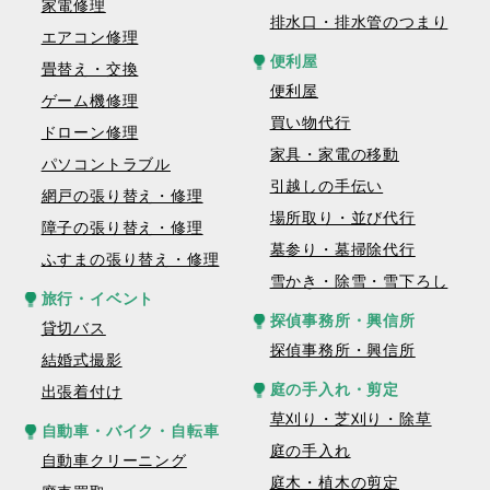
家電修理
排水口・排水管のつまり
エアコン修理
便利屋
畳替え・交換
便利屋
ゲーム機修理
買い物代行
ドローン修理
家具・家電の移動
パソコントラブル
引越しの手伝い
網戸の張り替え・修理
場所取り・並び代行
障子の張り替え・修理
墓参り・墓掃除代行
ふすまの張り替え・修理
雪かき・除雪・雪下ろし
旅行・イベント
探偵事務所・興信所
貸切バス
探偵事務所・興信所
結婚式撮影
庭の手入れ・剪定
出張着付け
草刈り・芝刈り・除草
自動車・バイク・自転車
庭の手入れ
自動車クリーニング
庭木・植木の剪定