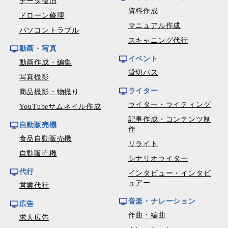
データ復旧
資料作成
ドローン修理
マニュアル作成
パソコントラブル
スキャニング代行
動画・写真
イベント
動画作成・編集
貸切バス
写真撮影
ライター
商品撮影・物撮り
ライター・ライティング
YouTubeサムネイル作成
記事作成・コンテンツ制
自動販売機
作
食品自動販売機
リライト
自動販売機
シナリオライター
代行
インタビュー・インタビ
ュアー
営業代行
音楽・ナレーション
広告
作曲・編曲
求人広告