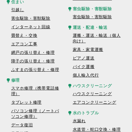
住まい
害虫駆除・害獣駆除
引越し
害虫駆除・害獣駆除
害虫駆除・害獣駆除
インターネット回線
運送・配達・輸送
畳替え・交換
運搬・運送・輸送（個人
向け）
エアコン工事
家具・家電運搬
網戸の張り替え・修理
ピアノ運送
障子の張り替え・修理
バイク運搬
ふすまの張り替え・修理
個人輸入代行
修理
ハウスクリーニング
スマホ修理（携帯電話修
理）
ハウスクリーニング
タブレット修理
エアコンクリーニング
パソコン修理（ノートパ
水のトラブル
ソコン修理）
水漏れ
データ復旧
水道管・蛇口交換・修理