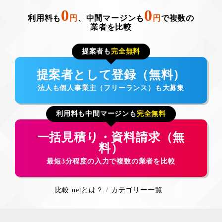
0
0
利用料も
円
、中間マージンも
円
で複数の
業者を比較
提案者も
完全無料
提案者として登録（無料）
法人も個人事業主（フリーランス）も大募集
利用料も中間マージンも
完全無料
一括見積り・資料請求（無
料）
最短3分程度の入力で複数の業者を比較
比較.netとは？
カテゴリー一覧