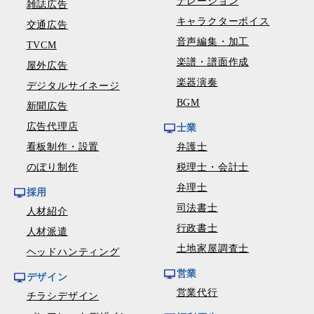
ナレーション
雑誌広告
キャラクターボイス
交通広告
音声編集・加工
TVCM
楽譜・譜面作成
屋外広告
楽器演奏
デジタルサイネージ
BGM
新聞広告
広告代理店
士業
看板制作・設置
弁護士
のぼり制作
税理士・会計士
弁理士
採用
司法書士
人材紹介
行政書士
人材派遣
土地家屋調査士
ヘッドハンティング
営業
デザイン
営業代行
チラシデザイン