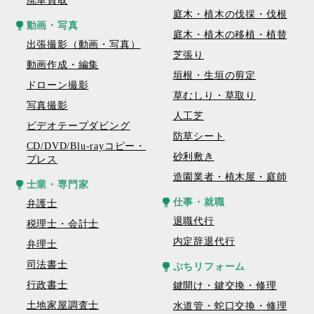
廃車買取
庭木・植木の伐採・伐根
動画・写真
庭木・植木の移植・植替
出張撮影（動画・写真）
芝張り
動画作成・編集
垣根・生垣の剪定
ドローン撮影
草むしり・草取り
写真撮影
人工芝
ビデオテープダビング
防草シート
CD/DVD/Blu-rayコピー・
砂利敷き
プレス
造園業者・植木屋・庭師
士業・専門家
仕事・就職
弁護士
退職代行
税理士・会計士
内定辞退代行
弁理士
司法書士
ぷちリフォーム
行政書士
鍵開け・鍵交換・修理
土地家屋調査士
水道管・蛇口交換・修理