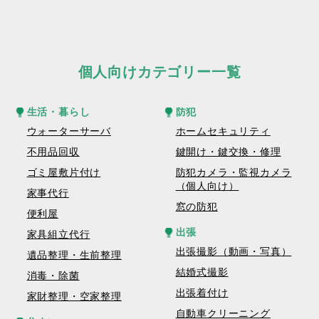
個人向けカテゴリー一覧
生活・暮らし
防犯
ウォーターサーバ
ホームセキュリティ
不用品回収
鍵開け・鍵交換・修理
ゴミ屋敷片付け
防犯カメラ・監視カメラ
（個人向け）
家事代行
窓の防犯
便利屋
出張
家具組立代行
出張撮影（動画・写真）
遺品整理・生前整理
結婚式撮影
消毒・除菌
出張着付け
家財整理・空家整理
自動車クリーニング