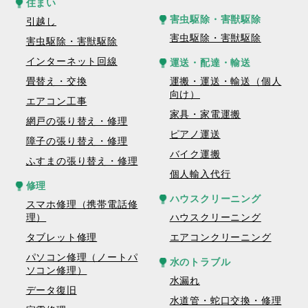
住まい
害虫駆除・害獣駆除
引越し
害虫駆除・害獣駆除
害虫駆除・害獣駆除
インターネット回線
運送・配達・輸送
畳替え・交換
運搬・運送・輸送（個人
向け）
エアコン工事
家具・家電運搬
網戸の張り替え・修理
ピアノ運送
障子の張り替え・修理
バイク運搬
ふすまの張り替え・修理
個人輸入代行
修理
ハウスクリーニング
スマホ修理（携帯電話修
理）
ハウスクリーニング
タブレット修理
エアコンクリーニング
パソコン修理（ノートパ
水のトラブル
ソコン修理）
水漏れ
データ復旧
水道管・蛇口交換・修理