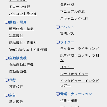
資料作成
ドローン修理
マニュアル作成
パソコントラブル
スキャニング代行
動画・写真
イベント
動画作成・編集
貸切バス
写真撮影
ライター
商品撮影・物撮り
ライター・ライティング
YouTubeサムネイル作成
記事作成・コンテンツ制
自動販売機
作
食品自動販売機
リライト
自動販売機
シナリオライター
代行
インタビュー・インタビ
ュアー
営業代行
音楽・ナレーション
広告
作曲・編曲
求人広告