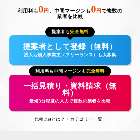
0
0
利用料も
円
、中間マージンも
円
で複数の
業者を比較
提案者も
完全無料
提案者として登録（無料）
法人も個人事業主（フリーランス）も大募集
利用料も中間マージンも
完全無料
一括見積り・資料請求（無
料）
最短3分程度の入力で複数の業者を比較
比較.netとは？
カテゴリー一覧