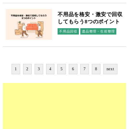
不用品を格安・激安で回収
してもらう8つのポイント
不用品回収
遺品整理・生前整理
1
2
3
4
5
6
7
8
next