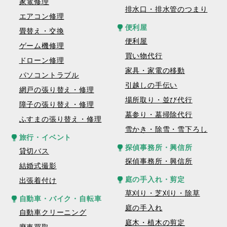
家電修理
排水口・排水管のつまり
エアコン修理
便利屋
畳替え・交換
便利屋
ゲーム機修理
買い物代行
ドローン修理
家具・家電の移動
パソコントラブル
引越しの手伝い
網戸の張り替え・修理
場所取り・並び代行
障子の張り替え・修理
墓参り・墓掃除代行
ふすまの張り替え・修理
雪かき・除雪・雪下ろし
旅行・イベント
探偵事務所・興信所
貸切バス
探偵事務所・興信所
結婚式撮影
庭の手入れ・剪定
出張着付け
草刈り・芝刈り・除草
自動車・バイク・自転車
庭の手入れ
自動車クリーニング
庭木・植木の剪定