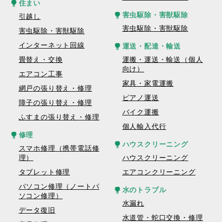
住まい
害虫駆除・害獣駆除
引越し
害虫駆除・害獣駆除
害虫駆除・害獣駆除
インターネット回線
運送・配達・輸送
畳替え・交換
運搬・運送・輸送（個人
向け）
エアコン工事
家具・家電運搬
網戸の張り替え・修理
ピアノ運送
障子の張り替え・修理
バイク運搬
ふすまの張り替え・修理
個人輸入代行
修理
ハウスクリーニング
スマホ修理（携帯電話修
理）
ハウスクリーニング
タブレット修理
エアコンクリーニング
パソコン修理（ノートパ
水のトラブル
ソコン修理）
水漏れ
データ復旧
水道管・蛇口交換・修理