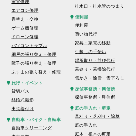
家電修理
排水口・排水管のつまり
エアコン修理
便利屋
畳替え・交換
便利屋
ゲーム機修理
買い物代行
ドローン修理
家具・家電の移動
パソコントラブル
引越しの手伝い
網戸の張り替え・修理
場所取り・並び代行
障子の張り替え・修理
墓参り・墓掃除代行
ふすまの張り替え・修理
雪かき・除雪・雪下ろし
旅行・イベント
探偵事務所・興信所
貸切バス
探偵事務所・興信所
結婚式撮影
庭の手入れ・剪定
出張着付け
草刈り・芝刈り・除草
自動車・バイク・自転車
庭の手入れ
自動車クリーニング
庭木・植木の剪定