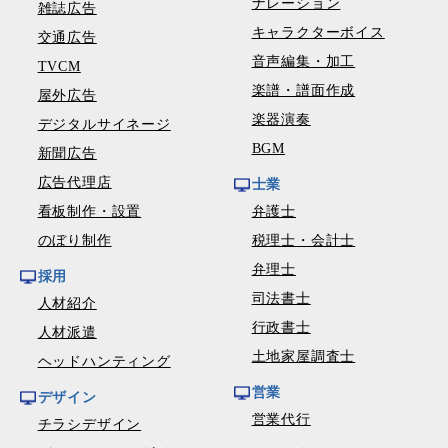
ナレーション
雑誌広告
キャラクターボイス
交通広告
音声編集・加工
TVCM
楽譜・譜面作成
屋外広告
楽器演奏
デジタルサイネージ
BGM
新聞広告
広告代理店
士業
看板制作・設置
弁護士
のぼり制作
税理士・会計士
弁理士
採用
司法書士
人材紹介
行政書士
人材派遣
土地家屋調査士
ヘッドハンティング
営業
デザイン
営業代行
チラシデザイン