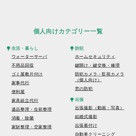
個人向けカテゴリー一覧
生活・暮らし
防犯
ウォーターサーバ
ホームセキュリティ
不用品回収
鍵開け・鍵交換・修理
ゴミ屋敷片付け
防犯カメラ・監視カメラ
（個人向け）
家事代行
窓の防犯
便利屋
出張
家具組立代行
出張撮影（動画・写真）
遺品整理・生前整理
結婚式撮影
消毒・除菌
出張着付け
家財整理・空家整理
自動車クリーニング