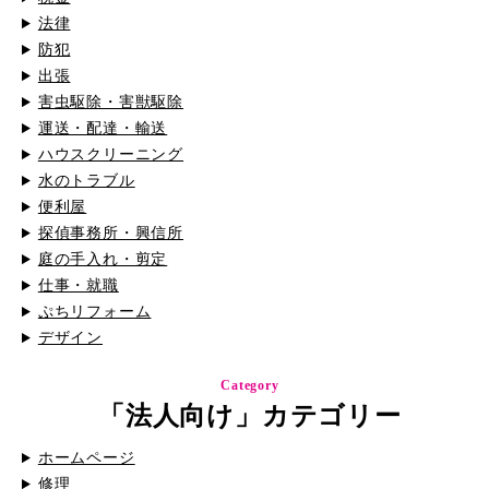
法律
防犯
出張
害虫駆除・害獣駆除
運送・配達・輸送
ハウスクリーニング
水のトラブル
便利屋
探偵事務所・興信所
庭の手入れ・剪定
仕事・就職
ぷちリフォーム
デザイン
Category
「法人向け」カテゴリー
ホームページ
修理