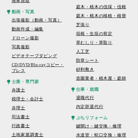
廃車買取
庭木・植木の伐採・伐根
動画・写真
庭木・植木の移植・植替
出張撮影（動画・写真）
芝張り
動画作成・編集
垣根・生垣の剪定
ドローン撮影
草むしり・草取り
写真撮影
人工芝
ビデオテープダビング
防草シート
CD/DVD/Blu-rayコピー・
砂利敷き
プレス
造園業者・植木屋・庭師
士業・専門家
仕事・就職
弁護士
退職代行
税理士・会計士
内定辞退代行
弁理士
司法書士
ぷちリフォーム
行政書士
鍵開け・鍵交換・修理
土地家屋調査士
水道管・蛇口交換・修理