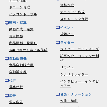
データ復旧
資料作成
ドローン修理
マニュアル作成
パソコントラブル
スキャニング代行
動画・写真
イベント
動画作成・編集
貸切バス
写真撮影
ライター
商品撮影・物撮り
ライター・ライティング
YouTubeサムネイル作成
記事作成・コンテンツ制
自動販売機
作
食品自動販売機
リライト
自動販売機
シナリオライター
代行
インタビュー・インタビ
ュアー
営業代行
音楽・ナレーション
広告
作曲・編曲
求人広告