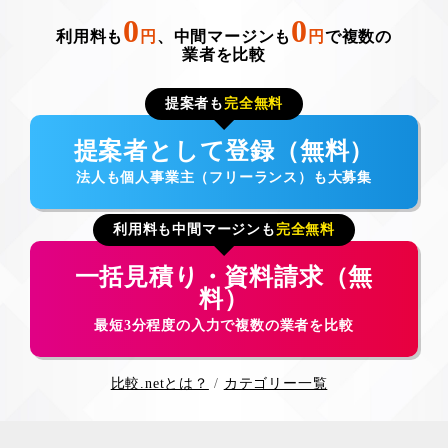
0
0
利用料も
円
、中間マージンも
円
で複数の
業者を比較
提案者も
完全無料
提案者として登録（無料）
法人も個人事業主（フリーランス）も大募集
利用料も中間マージンも
完全無料
一括見積り・資料請求（無
料）
最短3分程度の入力で複数の業者を比較
比較.netとは？
カテゴリー一覧