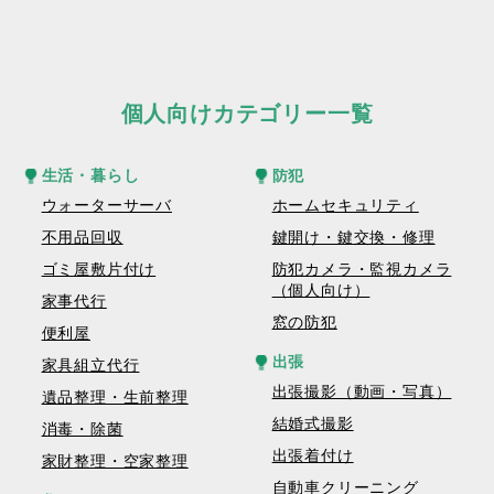
個人向けカテゴリー一覧
生活・暮らし
防犯
ウォーターサーバ
ホームセキュリティ
不用品回収
鍵開け・鍵交換・修理
ゴミ屋敷片付け
防犯カメラ・監視カメラ
（個人向け）
家事代行
窓の防犯
便利屋
出張
家具組立代行
出張撮影（動画・写真）
遺品整理・生前整理
結婚式撮影
消毒・除菌
出張着付け
家財整理・空家整理
自動車クリーニング