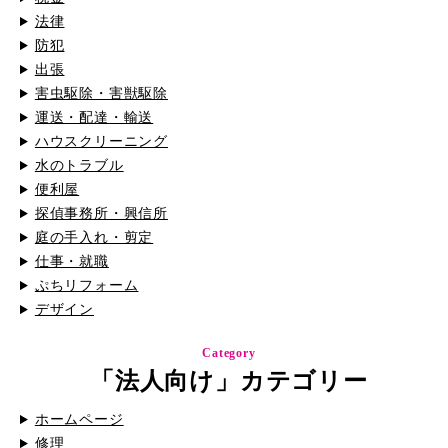
法律
防犯
出張
害虫駆除・害獣駆除
運送・配達・輸送
ハウスクリーニング
水のトラブル
便利屋
探偵事務所・興信所
庭の手入れ・剪定
仕事・就職
ぷちリフォーム
デザイン
Category
「法人向け」カテゴリー
ホームページ
修理