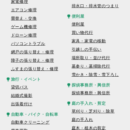
家電修理
排水口・排水管のつまり
エアコン修理
便利屋
畳替え・交換
便利屋
ゲーム機修理
買い物代行
ドローン修理
家具・家電の移動
パソコントラブル
引越しの手伝い
網戸の張り替え・修理
場所取り・並び代行
障子の張り替え・修理
墓参り・墓掃除代行
ふすまの張り替え・修理
雪かき・除雪・雪下ろし
旅行・イベント
探偵事務所・興信所
貸切バス
探偵事務所・興信所
結婚式撮影
庭の手入れ・剪定
出張着付け
草刈り・芝刈り・除草
自動車・バイク・自転車
庭の手入れ
自動車クリーニング
庭木・植木の剪定