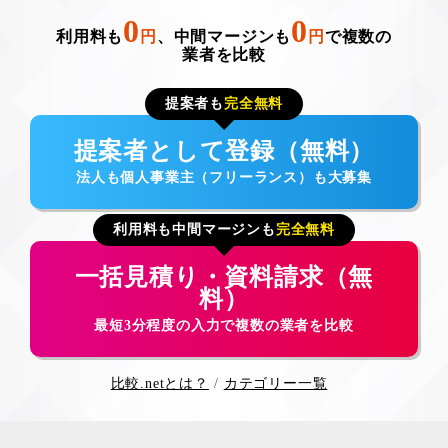
0
0
利用料も
円
、中間マージンも
円
で複数の
業者を比較
提案者も
完全無料
提案者として登録（無料）
法人も個人事業主（フリーランス）も大募集
利用料も中間マージンも
完全無料
一括見積り・資料請求（無
料）
最短3分程度の入力で複数の業者を比較
比較.netとは？
カテゴリー一覧