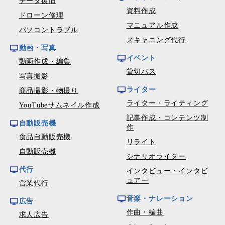
データ復旧
資料作成
ドローン修理
マニュアル作成
パソコントラブル
スキャニング代行
動画・写真
イベント
動画作成・編集
貸切バス
写真撮影
ライター
商品撮影・物撮り
ライター・ライティング
YouTubeサムネイル作成
記事作成・コンテンツ制
自動販売機
作
食品自動販売機
リライト
自動販売機
シナリオライター
代行
インタビュー・インタビ
ュアー
営業代行
音楽・ナレーション
広告
作曲・編曲
求人広告