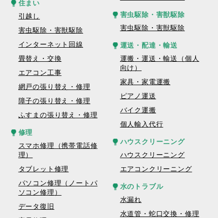
住まい
害虫駆除・害獣駆除
引越し
害虫駆除・害獣駆除
害虫駆除・害獣駆除
インターネット回線
運送・配達・輸送
畳替え・交換
運搬・運送・輸送（個人
向け）
エアコン工事
家具・家電運搬
網戸の張り替え・修理
ピアノ運送
障子の張り替え・修理
バイク運搬
ふすまの張り替え・修理
個人輸入代行
修理
ハウスクリーニング
スマホ修理（携帯電話修
理）
ハウスクリーニング
タブレット修理
エアコンクリーニング
パソコン修理（ノートパ
水のトラブル
ソコン修理）
水漏れ
データ復旧
水道管・蛇口交換・修理