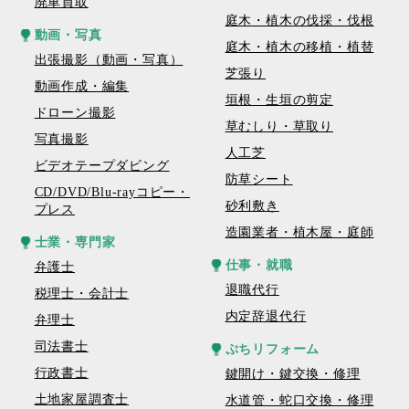
廃車買取
庭木・植木の伐採・伐根
動画・写真
庭木・植木の移植・植替
出張撮影（動画・写真）
芝張り
動画作成・編集
垣根・生垣の剪定
ドローン撮影
草むしり・草取り
写真撮影
人工芝
ビデオテープダビング
防草シート
CD/DVD/Blu-rayコピー・
砂利敷き
プレス
造園業者・植木屋・庭師
士業・専門家
仕事・就職
弁護士
退職代行
税理士・会計士
内定辞退代行
弁理士
司法書士
ぷちリフォーム
行政書士
鍵開け・鍵交換・修理
土地家屋調査士
水道管・蛇口交換・修理