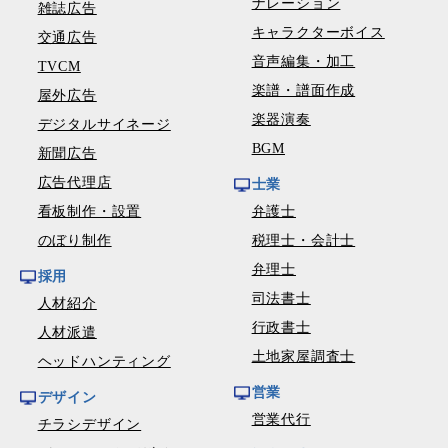
ナレーション
雑誌広告
キャラクターボイス
交通広告
音声編集・加工
TVCM
楽譜・譜面作成
屋外広告
楽器演奏
デジタルサイネージ
BGM
新聞広告
広告代理店
士業
看板制作・設置
弁護士
のぼり制作
税理士・会計士
弁理士
採用
司法書士
人材紹介
行政書士
人材派遣
土地家屋調査士
ヘッドハンティング
営業
デザイン
営業代行
チラシデザイン