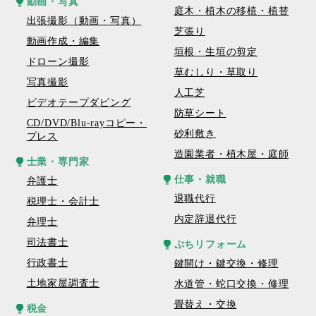
動画・写真
庭木・植木の移植・植替
出張撮影（動画・写真）
芝張り
動画作成・編集
垣根・生垣の剪定
ドローン撮影
草むしり・草取り
写真撮影
人工芝
ビデオテープダビング
防草シート
CD/DVD/Blu-rayコピー・
砂利敷き
プレス
造園業者・植木屋・庭師
士業・専門家
仕事・就職
弁護士
退職代行
税理士・会計士
内定辞退代行
弁理士
司法書士
ぷちリフォーム
行政書士
鍵開け・鍵交換・修理
土地家屋調査士
水道管・蛇口交換・修理
畳替え・交換
税金