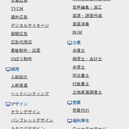
交通広告
音声編集・加工
TVCM
楽譜・譜面作成
屋外広告
楽器演奏
デジタルサイネージ
BGM
新聞広告
広告代理店
士業
看板制作・設置
弁護士
のぼり制作
税理士・会計士
弁理士
採用
司法書士
人材紹介
行政書士
人材派遣
土地家屋調査士
ヘッドハンティング
営業
デザイン
営業代行
チラシデザイン
パンフレットデザイン
福利厚生
カタログデザイン
ウォーターサーバ