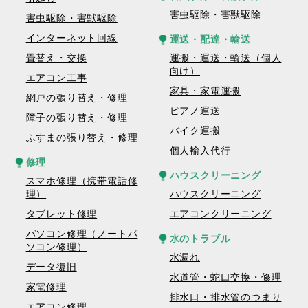
害虫駆除・害獣駆除
害虫駆除・害獣駆除
インターネット回線
運送・配達・輸送
畳替え・交換
運搬・運送・輸送（個人
向け）
エアコン工事
家具・家電運搬
網戸の張り替え・修理
ピアノ運送
障子の張り替え・修理
バイク運搬
ふすまの張り替え・修理
個人輸入代行
修理
ハウスクリーニング
スマホ修理（携帯電話修
理）
ハウスクリーニング
タブレット修理
エアコンクリーニング
パソコン修理（ノートパ
水のトラブル
ソコン修理）
水漏れ
データ復旧
水道管・蛇口交換・修理
家電修理
排水口・排水管のつまり
エアコン修理