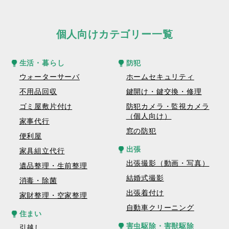
個人向けカテゴリー一覧
生活・暮らし
防犯
ウォーターサーバ
ホームセキュリティ
不用品回収
鍵開け・鍵交換・修理
ゴミ屋敷片付け
防犯カメラ・監視カメラ
（個人向け）
家事代行
窓の防犯
便利屋
出張
家具組立代行
出張撮影（動画・写真）
遺品整理・生前整理
結婚式撮影
消毒・除菌
出張着付け
家財整理・空家整理
自動車クリーニング
住まい
害虫駆除・害獣駆除
引越し