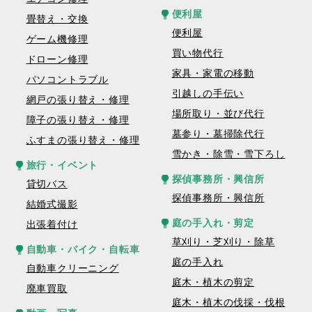
便利屋
畳替え・交換
便利屋
ゲーム機修理
買い物代行
ドローン修理
家具・家電の移動
パソコントラブル
引越しの手伝い
網戸の張り替え・修理
場所取り・並び代行
障子の張り替え・修理
墓参り・墓掃除代行
ふすまの張り替え・修理
雪かき・除雪・雪下ろし
旅行・イベント
探偵事務所・興信所
貸切バス
探偵事務所・興信所
結婚式撮影
庭の手入れ・剪定
出張着付け
草刈り・芝刈り・除草
自動車・バイク・自転車
庭の手入れ
自動車クリーニング
庭木・植木の剪定
廃車買取
庭木・植木の伐採・伐根