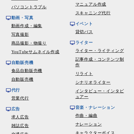
マニュアル作成
パソコントラブル
スキャニング代行
動画・写真
イベント
動画作成・編集
貸切バス
写真撮影
ライター
商品撮影・物撮り
ライター・ライティング
YouTubeサムネイル作成
記事作成・コンテンツ制
自動販売機
作
食品自動販売機
リライト
自動販売機
シナリオライター
代行
インタビュー・インタビ
ュアー
営業代行
音楽・ナレーション
広告
作曲・編曲
求人広告
ナレーション
雑誌広告
キャラクターボイス