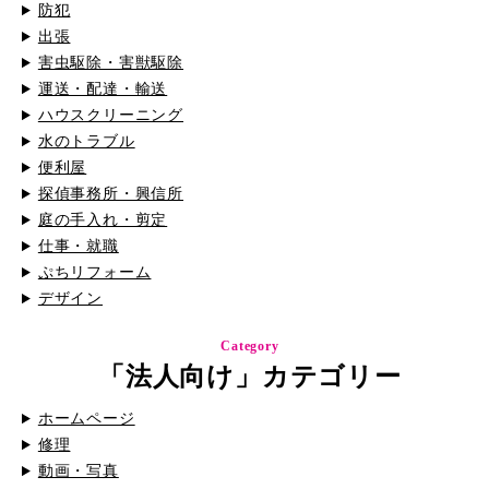
防犯
出張
害虫駆除・害獣駆除
運送・配達・輸送
ハウスクリーニング
水のトラブル
便利屋
探偵事務所・興信所
庭の手入れ・剪定
仕事・就職
ぷちリフォーム
デザイン
Category
「法人向け」カテゴリー
ホームページ
修理
動画・写真