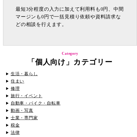
最短3分程度の入力に加えて利用料も0円、中間
マージンも0円で一括見積り依頼や資料請求な
どの相談を行えます。
Category
「個人向け」カテゴリー
生活・暮らし
住まい
修理
旅行・イベント
自動車・バイク・自転車
動画・写真
士業・専門家
税金
法律