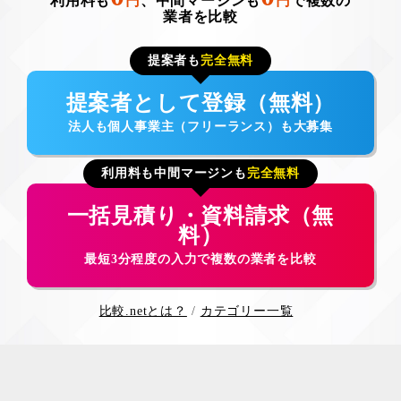
利用料も
円
、中間マージンも
円
で複数の
業者を比較
提案者も
完全無料
提案者として登録（無料）
法人も個人事業主（フリーランス）も大募集
利用料も中間マージンも
完全無料
一括見積り・資料請求（無
料）
最短3分程度の入力で複数の業者を比較
比較.netとは？
カテゴリー一覧