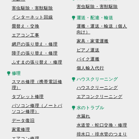
害虫駆除・害獣駆除
害虫駆除・害獣駆除
インターネット回線
運送・配達・輸送
畳替え・交換
運搬・運送・輸送（個人
向け）
エアコン工事
家具・家電運搬
網戸の張り替え・修理
ピアノ運送
障子の張り替え・修理
バイク運搬
ふすまの張り替え・修理
個人輸入代行
修理
ハウスクリーニング
スマホ修理（携帯電話修
理）
ハウスクリーニング
タブレット修理
エアコンクリーニング
パソコン修理（ノートパ
水のトラブル
ソコン修理）
水漏れ
データ復旧
水道管・蛇口交換・修理
家電修理
排水口・排水管のつまり
エアコン修理