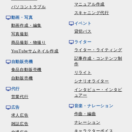
マニュアル作成
パソコントラブル
スキャニング代行
動画・写真
イベント
動画作成・編集
貸切バス
写真撮影
ライター
商品撮影・物撮り
ライター・ライティング
YouTubeサムネイル作成
記事作成・コンテンツ制
自動販売機
作
食品自動販売機
リライト
自動販売機
シナリオライター
代行
インタビュー・インタビ
ュアー
営業代行
音楽・ナレーション
広告
作曲・編曲
求人広告
ナレーション
雑誌広告
キャラクターボイス