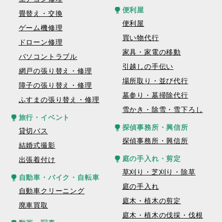
便利屋
畳替え・交換
便利屋
ゲーム機修理
買い物代行
ドローン修理
家具・家電の移動
パソコントラブル
引越しの手伝い
網戸の張り替え・修理
場所取り・並び代行
障子の張り替え・修理
墓参り・墓掃除代行
ふすまの張り替え・修理
雪かき・除雪・雪下ろし
旅行・イベント
探偵事務所・興信所
貸切バス
探偵事務所・興信所
結婚式撮影
庭の手入れ・剪定
出張着付け
草刈り・芝刈り・除草
自動車・バイク・自転車
庭の手入れ
自動車クリーニング
庭木・植木の剪定
廃車買取
庭木・植木の伐採・伐根