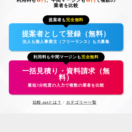
利用料も
円
、中間マージンも
円
で複数の
業者を比較
提案者も
完全無料
提案者として登録（無料）
法人も個人事業主（フリーランス）も大募集
利用料も中間マージンも
完全無料
一括見積り・資料請求（無
料）
最短3分程度の入力で複数の業者を比較
比較.netとは？
カテゴリー一覧