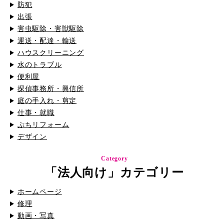
防犯
出張
害虫駆除・害獣駆除
運送・配達・輸送
ハウスクリーニング
水のトラブル
便利屋
探偵事務所・興信所
庭の手入れ・剪定
仕事・就職
ぷちリフォーム
デザイン
Category
「法人向け」カテゴリー
ホームページ
修理
動画・写真