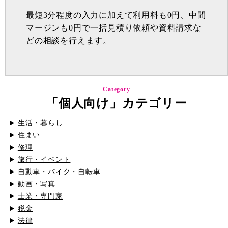
最短3分程度の入力に加えて利用料も0円、中間
マージンも0円で一括見積り依頼や資料請求な
どの相談を行えます。
Category
「個人向け」カテゴリー
生活・暮らし
住まい
修理
旅行・イベント
自動車・バイク・自転車
動画・写真
士業・専門家
税金
法律