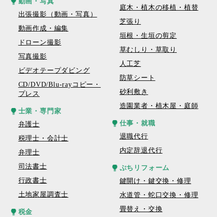
動画・写真
庭木・植木の移植・植替
出張撮影（動画・写真）
芝張り
動画作成・編集
垣根・生垣の剪定
ドローン撮影
草むしり・草取り
写真撮影
人工芝
ビデオテープダビング
防草シート
CD/DVD/Blu-rayコピー・
砂利敷き
プレス
造園業者・植木屋・庭師
士業・専門家
仕事・就職
弁護士
退職代行
税理士・会計士
内定辞退代行
弁理士
司法書士
ぷちリフォーム
行政書士
鍵開け・鍵交換・修理
土地家屋調査士
水道管・蛇口交換・修理
畳替え・交換
税金