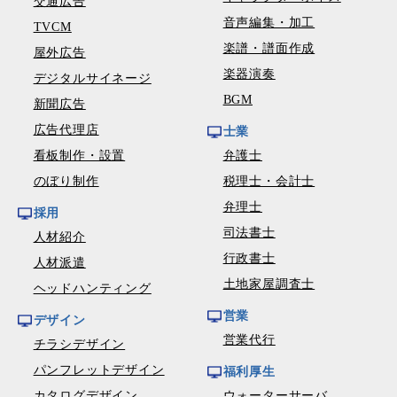
交通広告
音声編集・加工
TVCM
楽譜・譜面作成
屋外広告
楽器演奏
デジタルサイネージ
BGM
新聞広告
広告代理店
士業
看板制作・設置
弁護士
のぼり制作
税理士・会計士
弁理士
採用
司法書士
人材紹介
行政書士
人材派遣
土地家屋調査士
ヘッドハンティング
営業
デザイン
営業代行
チラシデザイン
パンフレットデザイン
福利厚生
カタログデザイン
ウォーターサーバ