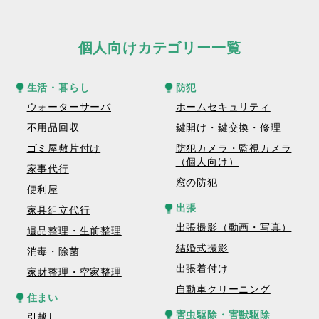
個人向けカテゴリー一覧
生活・暮らし
防犯
ウォーターサーバ
ホームセキュリティ
不用品回収
鍵開け・鍵交換・修理
ゴミ屋敷片付け
防犯カメラ・監視カメラ
（個人向け）
家事代行
窓の防犯
便利屋
出張
家具組立代行
出張撮影（動画・写真）
遺品整理・生前整理
結婚式撮影
消毒・除菌
出張着付け
家財整理・空家整理
自動車クリーニング
住まい
害虫駆除・害獣駆除
引越し