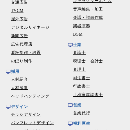
キャラクターボイス
交通広告
音声編集・加工
TVCM
楽譜・譜面作成
屋外広告
楽器演奏
デジタルサイネージ
BGM
新聞広告
広告代理店
士業
看板制作・設置
弁護士
のぼり制作
税理士・会計士
弁理士
採用
司法書士
人材紹介
行政書士
人材派遣
土地家屋調査士
ヘッドハンティング
営業
デザイン
営業代行
チラシデザイン
パンフレットデザイン
福利厚生