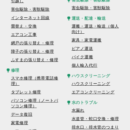
害虫駆除・害獣駆除
引越し
害虫駆除・害獣駆除
害虫駆除・害獣駆除
インターネット回線
運送・配達・輸送
畳替え・交換
運搬・運送・輸送（個人
向け）
エアコン工事
家具・家電運搬
網戸の張り替え・修理
ピアノ運送
障子の張り替え・修理
バイク運搬
ふすまの張り替え・修理
個人輸入代行
修理
ハウスクリーニング
スマホ修理（携帯電話修
理）
ハウスクリーニング
タブレット修理
エアコンクリーニング
パソコン修理（ノートパ
水のトラブル
ソコン修理）
水漏れ
データ復旧
水道管・蛇口交換・修理
家電修理
排水口・排水管のつまり