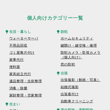
個人向けカテゴリー一覧
生活・暮らし
防犯
ウォーターサーバ
ホームセキュリティ
不用品回収
鍵開け・鍵交換・修理
ゴミ屋敷片付け
防犯カメラ・監視カメラ
（個人向け）
家事代行
窓の防犯
便利屋
出張
家具組立代行
出張撮影（動画・写真）
遺品整理・生前整理
結婚式撮影
消毒・除菌
出張着付け
家財整理・空家整理
自動車クリーニング
住まい