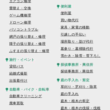
エアコン修理
便利屋
畳替え・交換
便利屋
ゲーム機修理
買い物代行
ドローン修理
家具・家電の移動
パソコントラブル
引越しの手伝い
網戸の張り替え・修理
場所取り・並び代行
障子の張り替え・修理
墓参り・墓掃除代行
ふすまの張り替え・修理
雪かき・除雪・雪下ろし
旅行・イベント
探偵事務所・興信所
貸切バス
探偵事務所・興信所
結婚式撮影
庭の手入れ・剪定
出張着付け
草刈り・芝刈り・除草
自動車・バイク・自転車
庭の手入れ
自動車クリーニング
庭木・植木の剪定
廃車買取
庭木・植木の伐採・伐根