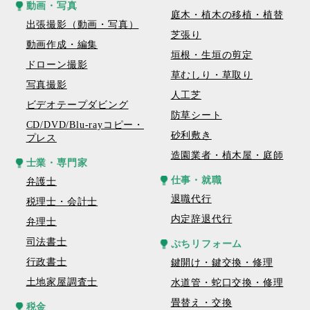
動画・写真
庭木・植木の移植・植替
出張撮影（動画・写真）
芝張り
動画作成・編集
垣根・生垣の剪定
ドローン撮影
草むしり・草取り
写真撮影
人工芝
ビデオテープダビング
防草シート
CD/DVD/Blu-rayコピー・
砂利敷き
プレス
造園業者・植木屋・庭師
士業・専門家
仕事・就職
弁護士
退職代行
税理士・会計士
内定辞退代行
弁理士
司法書士
ぷちリフォーム
行政書士
鍵開け・鍵交換・修理
土地家屋調査士
水道管・蛇口交換・修理
畳替え・交換
税金