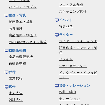
ドローン修理
マニュアル作成
パソコントラブル
スキャニング代行
動画・写真
イベント
動画作成・編集
貸切バス
写真撮影
ライター
商品撮影・物撮り
ライター・ライティング
YouTubeサムネイル作成
記事作成・コンテンツ制
自動販売機
作
食品自動販売機
リライト
自動販売機
シナリオライター
代行
インタビュー・インタビ
ュアー
営業代行
音楽・ナレーション
広告
作曲・編曲
求人広告
ナレーション
雑誌広告