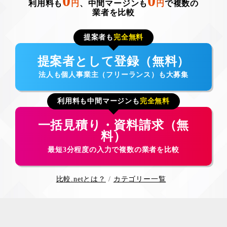
0
0
利用料も
円
、中間マージンも
円
で複数の
業者を比較
提案者も
完全無料
提案者として登録（無料）
法人も個人事業主（フリーランス）も大募集
利用料も中間マージンも
完全無料
一括見積り・資料請求（無
料）
最短3分程度の入力で複数の業者を比較
比較.netとは？
カテゴリー一覧