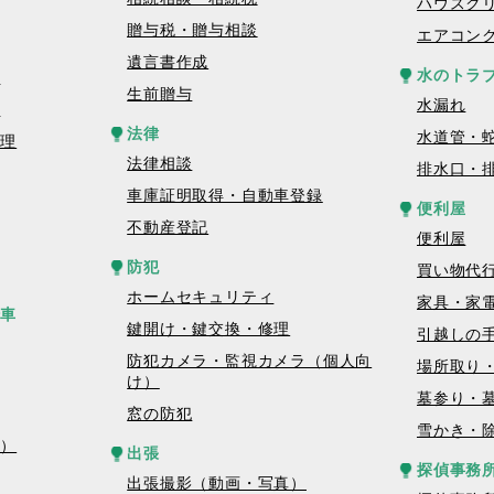
ハウスク
贈与税・贈与相談
エアコン
遺言書作成
水のトラ
理
生前贈与
水漏れ
理
法律
水道管・
修理
法律相談
排水口・
車庫証明取得・自動車登録
便利屋
不動産登記
便利屋
防犯
買い物代
ホームセキュリティ
家具・家
転車
鍵開け・鍵交換・修理
引越しの
防犯カメラ・監視カメラ（個人向
場所取り
け）
墓参り・
窓の防犯
雪かき・
真）
出張
探偵事務
出張撮影（動画・写真）