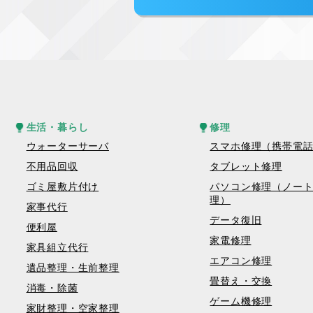
生活・暮らし
修理
ウォーターサーバ
スマホ修理（携帯電
不用品回収
タブレット修理
ゴミ屋敷片付け
パソコン修理（ノー
理）
家事代行
データ復旧
便利屋
家電修理
家具組立代行
エアコン修理
遺品整理・生前整理
畳替え・交換
消毒・除菌
ゲーム機修理
家財整理・空家整理