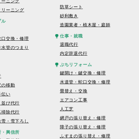
リーニング
防草シート
クリーニング
砂利敷き
ブル
造園業者・植木屋・庭師
仕事・就職
蛇口交換・修理
退職代行
排水管のつまり
内定辞退代行
ぷちリフォーム
鍵開け・鍵交換・修理
行
水道管・蛇口交換・修理
電の移動
畳替え・交換
手伝い
エアコン工事
・並び代行
人工芝
墓掃除代行
網戸の張り替え・修理
除雪・雪下ろし
障子の張り替え・修理
所・興信所
ふすまの張り替え・修理