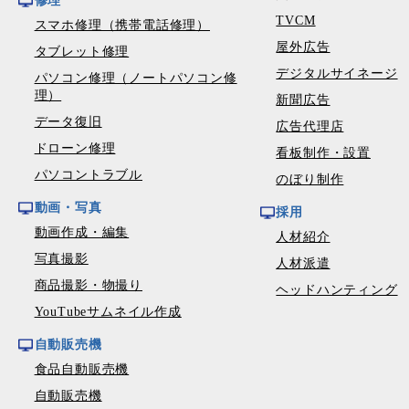
修理
TVCM
スマホ修理（携帯電話修理）
屋外広告
タブレット修理
デジタルサイネージ
パソコン修理（ノートパソコン修
理）
新聞広告
データ復旧
広告代理店
ドローン修理
看板制作・設置
パソコントラブル
のぼり制作
動画・写真
採用
動画作成・編集
人材紹介
写真撮影
人材派遣
商品撮影・物撮り
ヘッドハンティング
YouTubeサムネイル作成
自動販売機
食品自動販売機
自動販売機