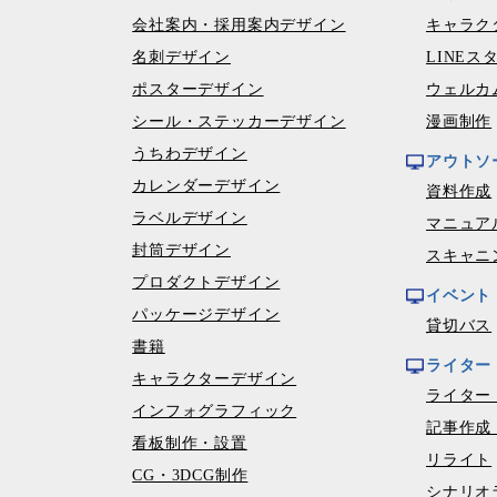
会社案内・採用案内デザイン
キャラク
名刺デザイン
LINEス
ポスターデザイン
ウェルカ
シール・ステッカーデザイン
漫画制作
うちわデザイン
アウトソ
カレンダーデザイン
資料作成
ラベルデザイン
マニュア
封筒デザイン
スキャニ
プロダクトデザイン
イベント
パッケージデザイン
貸切バス
書籍
ライター
キャラクターデザイン
ライター
インフォグラフィック
記事作成
看板制作・設置
リライト
CG・3DCG制作
シナリオ