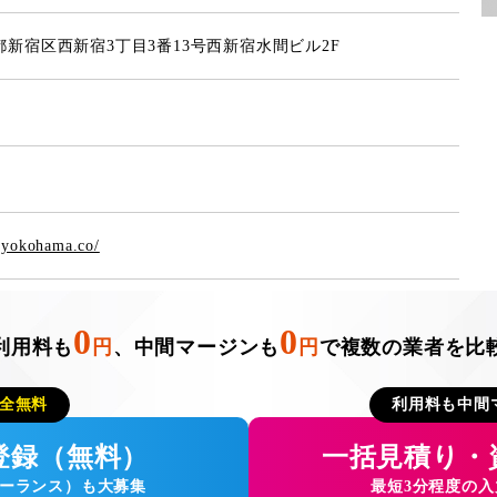
新宿区西新宿3丁目3番13号西新宿水間ビル2F
-yokohama.co/
0
0
利用料も
円
、中間マージンも
円
で複数の業者を比
全無料
利用料も中間
登録（無料）
一括見積り・
ーランス）も大募集
最短3分程度の