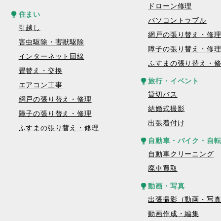
ドローン修理
住まい
パソコントラブル
引越し
網戸の張り替え・修
害虫駆除・害獣駆除
障子の張り替え・修
インターネット回線
ふすまの張り替え・
畳替え・交換
旅行・イベント
エアコン工事
貸切バス
網戸の張り替え・修理
結婚式撮影
障子の張り替え・修理
出張着付け
ふすまの張り替え・修理
自動車・バイク・自
自動車クリーニング
廃車買取
動画・写真
出張撮影（動画・写
動画作成・編集