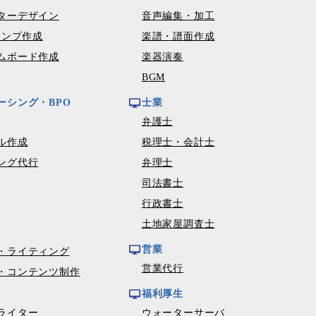
ターデザイン
音声編集・加工
タンプ作成
楽譜・譜面作成
ムボード作成
楽器演奏
BGM
ーシング・BPO
士業
弁護士
ル作成
税理士・会計士
ング代行
弁理士
司法書士
行政書士
土地家屋調査士
営業
・ライティング
営業代行
・コンテンツ制作
福利厚生
ライター
ウォーターサーバ