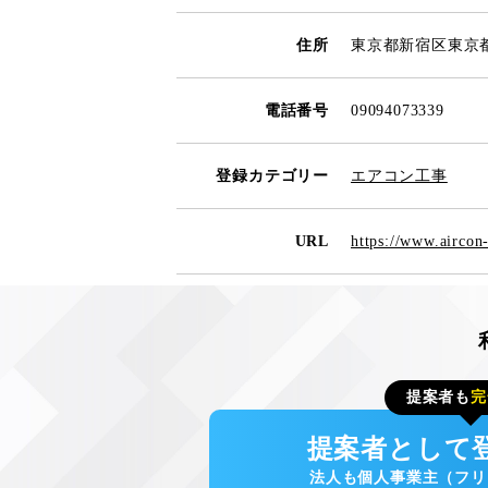
住所
東京都新宿区東京都
電話番号
09094073339
登録カテゴリー
エアコン工事
URL
https://www.aircon
提案者も
完
提案者として
法人も個人事業主（フリ