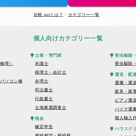
比較.netとは？
カテゴリー一覧
個人向けカテゴリー一覧
士業・専門家
害虫駆除
話修理）
弁護士
害虫駆除
税理士・会計士
運送・配
トパソコン修
弁理士
運搬・運
司法書士
家具・家
行政書士
ピアノ運
土地家屋調査士
バイク運
個人輸入
税金
確定申告
ハウスク
相続相談・相続税