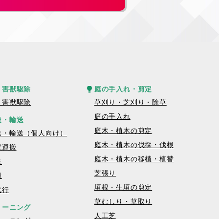
・害獣駆除
庭の手入れ・剪定
・害獣駆除
草刈り・芝刈り・除草
庭の手入れ
達・輸送
庭木・植木の剪定
送・輸送（個人向け）
庭木・植木の伐採・伐根
電運搬
庭木・植木の移植・植替
送
芝張り
搬
垣根・生垣の剪定
代行
草むしり・草取り
リーニング
人工芝