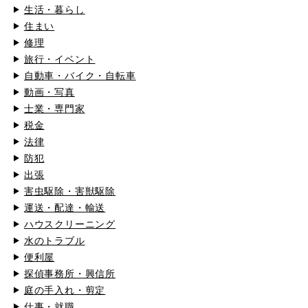
生活・暮らし
住まい
修理
旅行・イベント
自動車・バイク・自転車
動画・写真
士業・専門家
税金
法律
防犯
出張
害虫駆除・害獣駆除
運送・配達・輸送
ハウスクリーニング
水のトラブル
便利屋
探偵事務所・興信所
庭の手入れ・剪定
仕事・就職