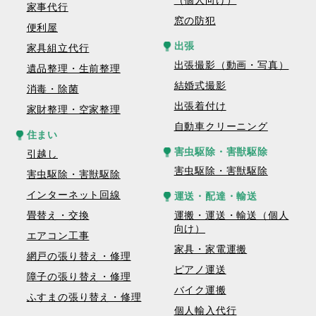
（個人向け）
家事代行
窓の防犯
便利屋
出張
家具組立代行
出張撮影（動画・写真）
遺品整理・生前整理
結婚式撮影
消毒・除菌
出張着付け
家財整理・空家整理
自動車クリーニング
住まい
害虫駆除・害獣駆除
引越し
害虫駆除・害獣駆除
害虫駆除・害獣駆除
インターネット回線
運送・配達・輸送
畳替え・交換
運搬・運送・輸送（個人
向け）
エアコン工事
家具・家電運搬
網戸の張り替え・修理
ピアノ運送
障子の張り替え・修理
バイク運搬
ふすまの張り替え・修理
個人輸入代行