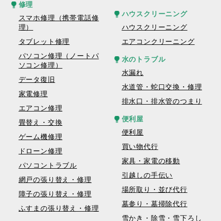
修理
ハウスクリーニング
スマホ修理（携帯電話修
理）
ハウスクリーニング
タブレット修理
エアコンクリーニング
パソコン修理（ノートパ
水のトラブル
ソコン修理）
水漏れ
データ復旧
水道管・蛇口交換・修理
家電修理
排水口・排水管のつまり
エアコン修理
便利屋
畳替え・交換
便利屋
ゲーム機修理
買い物代行
ドローン修理
家具・家電の移動
パソコントラブル
引越しの手伝い
網戸の張り替え・修理
場所取り・並び代行
障子の張り替え・修理
墓参り・墓掃除代行
ふすまの張り替え・修理
雪かき・除雪・雪下ろし