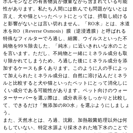
ホルモンなどの有害物質が微量ながら含まれている可能
性があります。私たち人間には飲んでも問題がないとは
言え、犬や猫といったペットにとっては、摂取し続ける
と影響がないとは言い切れません。「RO水」とは、水道
水をRO（Reverse Osmosis）膜（逆浸透膜）と呼ばれる
特殊なフィルターでろ過し、細菌、ウイルスといった不
純物を99％除去した、「純水」に近いきれいな水のこと
を言います。ただし、不純物と一緒にミネラル成分も取
り除かれてしまうため、ろ過した後にミネラル成分を添
加するケースも多くあります。このように人の手によっ
て加えられたミネラル成分は、自然に溶け込んだミネラ
ルと比較すると犬や猫といったペットにとって消化しに
くい成分である可能性があります。ペット向けのウォー
ターサーバーを選ぶ際は、成分表示をしっかりと比較し
て、できるだけ「無添加のRO水」を選ぶようにしましょ
う。
また、天然水とは、ろ過、沈殿、加熱殺菌処理以外は何
もしていない、特定水源より採水された地下水のことで