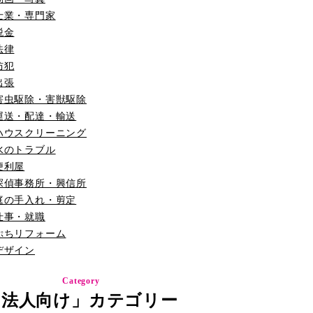
士業・専門家
税金
法律
防犯
出張
害虫駆除・害獣駆除
運送・配達・輸送
ハウスクリーニング
水のトラブル
便利屋
探偵事務所・興信所
庭の手入れ・剪定
仕事・就職
ぷちリフォーム
デザイン
Category
「法人向け」カテゴリー