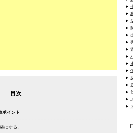
目次
較ポイント
明確にする」