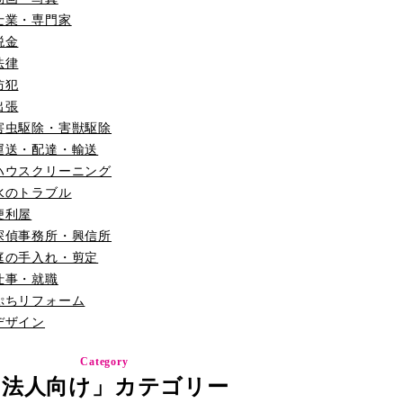
士業・専門家
税金
法律
防犯
出張
害虫駆除・害獣駆除
運送・配達・輸送
ハウスクリーニング
水のトラブル
便利屋
探偵事務所・興信所
庭の手入れ・剪定
仕事・就職
ぷちリフォーム
デザイン
Category
「法人向け」カテゴリー