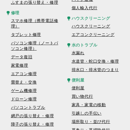
ふすまの張り替え・修理
個人輸入代行
修理
ハウスクリーニング
スマホ修理（携帯電話修
理）
ハウスクリーニング
タブレット修理
エアコンクリーニング
パソコン修理（ノートパ
水のトラブル
ソコン修理）
水漏れ
データ復旧
水道管・蛇口交換・修理
家電修理
排水口・排水管のつまり
エアコン修理
便利屋
畳替え・交換
便利屋
ゲーム機修理
買い物代行
ドローン修理
家具・家電の移動
パソコントラブル
引越しの手伝い
網戸の張り替え・修理
場所取り・並び代行
障子の張り替え・修理