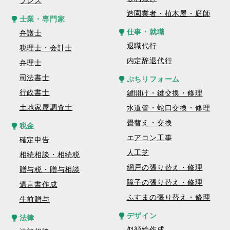
プレス
造園業者・植木屋・庭師
士業・専門家
仕事・就職
弁護士
退職代行
税理士・会計士
内定辞退代行
弁理士
司法書士
ぷちリフォーム
行政書士
鍵開け・鍵交換・修理
土地家屋調査士
水道管・蛇口交換・修理
畳替え・交換
税金
エアコン工事
確定申告
人工芝
相続相談・相続税
網戸の張り替え・修理
贈与税・贈与相談
障子の張り替え・修理
遺言書作成
ふすまの張り替え・修理
生前贈与
デザイン
法律
似顔絵作成