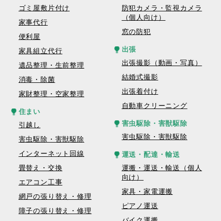
ゴミ屋敷片付け
防犯カメラ・監視カメラ
（個人向け）
家事代行
窓の防犯
便利屋
出張
家具組立代行
出張撮影（動画・写真）
遺品整理・生前整理
結婚式撮影
消毒・除菌
出張着付け
家財整理・空家整理
自動車クリーニング
住まい
害虫駆除・害獣駆除
引越し
害虫駆除・害獣駆除
害虫駆除・害獣駆除
インターネット回線
運送・配達・輸送
畳替え・交換
運搬・運送・輸送（個人
向け）
エアコン工事
家具・家電運搬
網戸の張り替え・修理
ピアノ運送
障子の張り替え・修理
バイク運搬