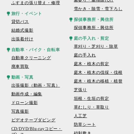
墓参り・墓掃除代行
ふすまの張り替え・修理
雪かき・除雪・雪下ろし
旅行・イベント
探偵事務所・興信所
貸切バス
探偵事務所・興信所
結婚式撮影
庭の手入れ・剪定
出張着付け
草刈り・芝刈り・除草
自動車・バイク・自転車
庭の手入れ
自動車クリーニング
庭木・植木の剪定
廃車買取
庭木・植木の伐採・伐根
動画・写真
庭木・植木の移植・植替
出張撮影（動画・写真）
芝張り
動画作成・編集
垣根・生垣の剪定
ドローン撮影
草むしり・草取り
写真撮影
人工芝
ビデオテープダビング
防草シート
CD/DVD/Blu-rayコピー・
砂利敷き