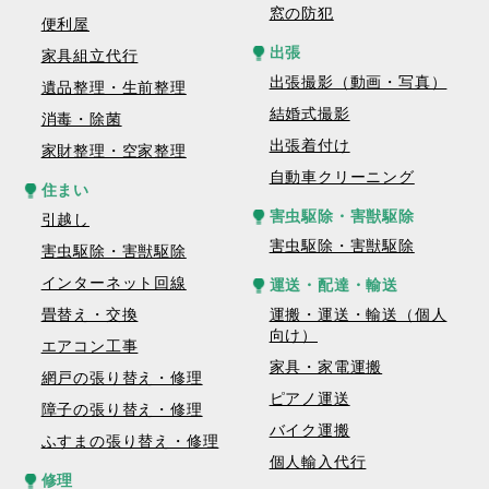
窓の防犯
便利屋
出張
家具組立代行
出張撮影（動画・写真）
遺品整理・生前整理
結婚式撮影
消毒・除菌
出張着付け
家財整理・空家整理
自動車クリーニング
住まい
害虫駆除・害獣駆除
引越し
害虫駆除・害獣駆除
害虫駆除・害獣駆除
インターネット回線
運送・配達・輸送
畳替え・交換
運搬・運送・輸送（個人
向け）
エアコン工事
家具・家電運搬
網戸の張り替え・修理
ピアノ運送
障子の張り替え・修理
バイク運搬
ふすまの張り替え・修理
個人輸入代行
修理