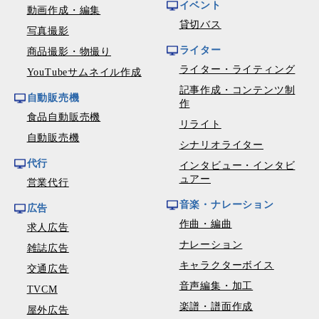
イベント
動画作成・編集
貸切バス
写真撮影
ライター
商品撮影・物撮り
ライター・ライティング
YouTubeサムネイル作成
記事作成・コンテンツ制
自動販売機
作
食品自動販売機
リライト
自動販売機
シナリオライター
代行
インタビュー・インタビ
ュアー
営業代行
音楽・ナレーション
広告
作曲・編曲
求人広告
ナレーション
雑誌広告
キャラクターボイス
交通広告
音声編集・加工
TVCM
楽譜・譜面作成
屋外広告