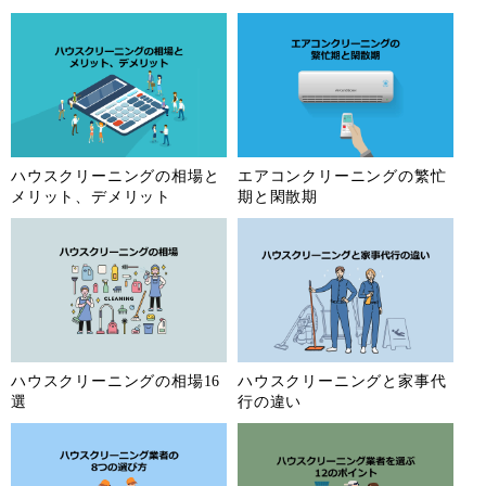
滋賀県
京都府
大阪府
兵庫県
奈良県
和歌山県
鳥取県
島根県
岡山県
広島県
山口県
徳島県
ハウスクリーニングの相場と
エアコンクリーニングの繁忙
香川県
福岡県
佐賀県
長崎県
メリット、デメリット
期と閑散期
熊本県
大分県
宮崎県
鹿児島県
沖縄県
ハウスクリーニングの相場16
ハウスクリーニングと家事代
選
行の違い