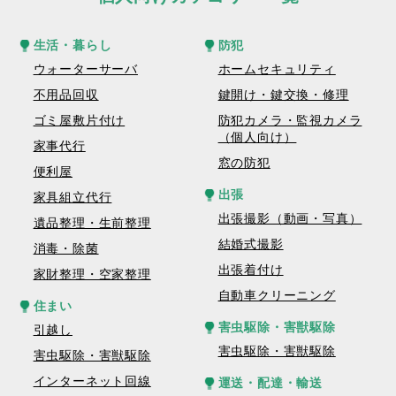
生活・暮らし
防犯
ウォーターサーバ
ホームセキュリティ
不用品回収
鍵開け・鍵交換・修理
ゴミ屋敷片付け
防犯カメラ・監視カメラ
（個人向け）
家事代行
窓の防犯
便利屋
出張
家具組立代行
出張撮影（動画・写真）
遺品整理・生前整理
結婚式撮影
消毒・除菌
出張着付け
家財整理・空家整理
自動車クリーニング
住まい
害虫駆除・害獣駆除
引越し
害虫駆除・害獣駆除
害虫駆除・害獣駆除
インターネット回線
運送・配達・輸送