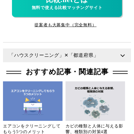
無料で使える比較マッチングサイト
提案者も大募集中（完全無料）
「ハウスクリーニング」✕「都道府県」
北海道
青森県
岩手県
宮城県
おすすめ記事・関連記事
秋田県
山形県
福島県
茨城県
栃木県
群馬県
埼玉県
千葉県
東京都
神奈川県
新潟県
富山県
石川県
福井県
山梨県
長野県
エアコンをクリーニングして
カビの種類と人体に与える影
もらう5つのメリット
響、種類別の対策4選
岐阜県
静岡県
愛知県
三重県