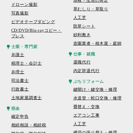
垣根・生垣の剪定
ドローン撮影
草むしり・草取り
写真撮影
人工芝
ビデオテープダビング
防草シート
CD/DVD/Blu-rayコピー・
砂利敷き
プレス
造園業者・植木屋・庭師
士業・専門家
仕事・就職
弁護士
退職代行
税理士・会計士
内定辞退代行
弁理士
司法書士
ぷちリフォーム
行政書士
鍵開け・鍵交換・修理
土地家屋調査士
水道管・蛇口交換・修理
畳替え・交換
税金
エアコン工事
確定申告
人工芝
相続相談・相続税
網戸の張り替え・修理