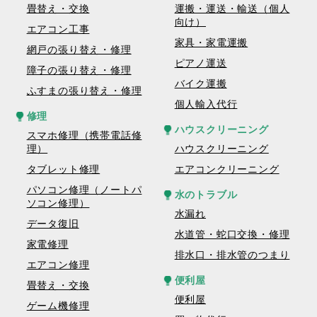
畳替え・交換
運搬・運送・輸送（個人
向け）
エアコン工事
家具・家電運搬
網戸の張り替え・修理
ピアノ運送
障子の張り替え・修理
バイク運搬
ふすまの張り替え・修理
個人輸入代行
修理
ハウスクリーニング
スマホ修理（携帯電話修
理）
ハウスクリーニング
タブレット修理
エアコンクリーニング
パソコン修理（ノートパ
水のトラブル
ソコン修理）
水漏れ
データ復旧
水道管・蛇口交換・修理
家電修理
排水口・排水管のつまり
エアコン修理
便利屋
畳替え・交換
便利屋
ゲーム機修理