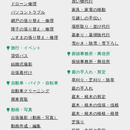
買い物代行
ドローン修理
家具・家電の移動
パソコントラブル
引越しの手伝い
網戸の張り替え・修理
場所取り・並び代行
障子の張り替え・修理
墓参り・墓掃除代行
ふすまの張り替え・修理
雪かき・除雪・雪下ろし
旅行・イベント
探偵事務所・興信所
貸切バス
探偵事務所・興信所
結婚式撮影
庭の手入れ・剪定
出張着付け
草刈り・芝刈り・除草
自動車・バイク・自転車
庭の手入れ
自動車クリーニング
庭木・植木の剪定
廃車買取
庭木・植木の伐採・伐根
動画・写真
庭木・植木の移植・植替
出張撮影（動画・写真）
芝張り
動画作成・編集