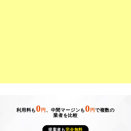
0
0
利用料も
円
、中間マージンも
円
で複数の
業者を比較
提案者も
完全無料