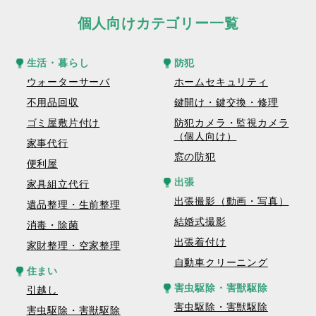
個人向けカテゴリー一覧
生活・暮らし
防犯
ウォーターサーバ
ホームセキュリティ
不用品回収
鍵開け・鍵交換・修理
ゴミ屋敷片付け
防犯カメラ・監視カメラ
（個人向け）
家事代行
窓の防犯
便利屋
出張
家具組立代行
出張撮影（動画・写真）
遺品整理・生前整理
結婚式撮影
消毒・除菌
出張着付け
家財整理・空家整理
自動車クリーニング
住まい
害虫駆除・害獣駆除
引越し
害虫駆除・害獣駆除
害虫駆除・害獣駆除