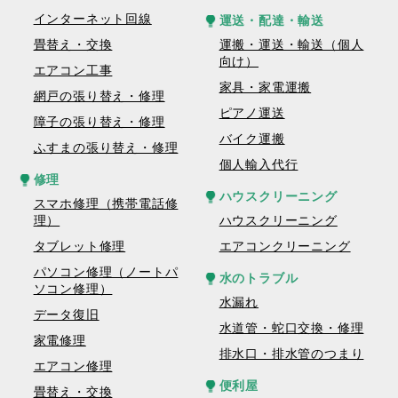
インターネット回線
運送・配達・輸送
畳替え・交換
運搬・運送・輸送（個人
向け）
エアコン工事
家具・家電運搬
網戸の張り替え・修理
ピアノ運送
障子の張り替え・修理
バイク運搬
ふすまの張り替え・修理
個人輸入代行
修理
ハウスクリーニング
スマホ修理（携帯電話修
理）
ハウスクリーニング
タブレット修理
エアコンクリーニング
パソコン修理（ノートパ
水のトラブル
ソコン修理）
水漏れ
データ復旧
水道管・蛇口交換・修理
家電修理
排水口・排水管のつまり
エアコン修理
便利屋
畳替え・交換