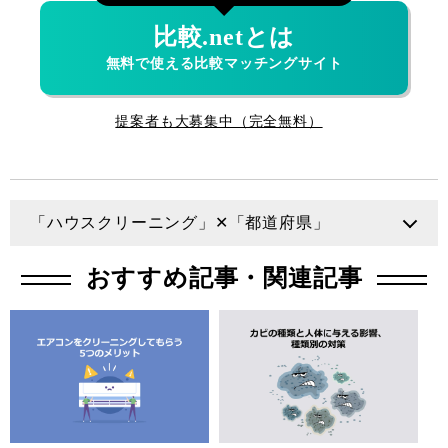
比較.netとは
無料で使える比較マッチングサイト
提案者も大募集中（完全無料）
「ハウスクリーニング」✕「都道府県」
北海道
青森県
岩手県
宮城県
おすすめ記事・関連記事
秋田県
山形県
福島県
茨城県
栃木県
群馬県
埼玉県
千葉県
東京都
神奈川県
新潟県
富山県
石川県
福井県
山梨県
長野県