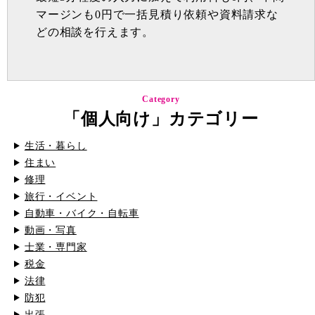
マージンも0円で一括見積り依頼や資料請求な
どの相談を行えます。
Category
「個人向け」カテゴリー
生活・暮らし
住まい
修理
旅行・イベント
自動車・バイク・自転車
動画・写真
士業・専門家
税金
法律
防犯
出張