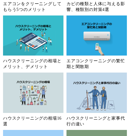
エアコンをクリーニングして
カビの種類と人体に与える影
もらう5つのメリット
響、種類別の対策4選
岐阜県
静岡県
愛知県
三重県
滋賀県
京都府
大阪府
兵庫県
奈良県
和歌山県
鳥取県
島根県
岡山県
広島県
山口県
徳島県
ハウスクリーニングの相場と
エアコンクリーニングの繁忙
香川県
福岡県
佐賀県
長崎県
メリット、デメリット
期と閑散期
熊本県
大分県
宮崎県
鹿児島県
沖縄県
ハウスクリーニングの相場16
ハウスクリーニングと家事代
選
行の違い