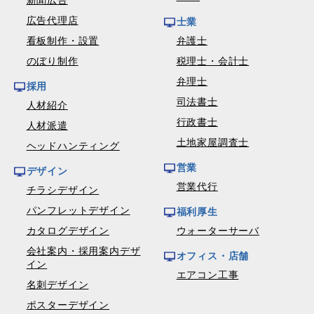
新聞広告
広告代理店
士業
看板制作・設置
弁護士
のぼり制作
税理士・会計士
弁理士
採用
司法書士
人材紹介
行政書士
人材派遣
土地家屋調査士
ヘッドハンティング
営業
デザイン
営業代行
チラシデザイン
パンフレットデザイン
福利厚生
カタログデザイン
ウォーターサーバ
会社案内・採用案内デザ
オフィス・店舗
イン
エアコン工事
名刺デザイン
ポスターデザイン