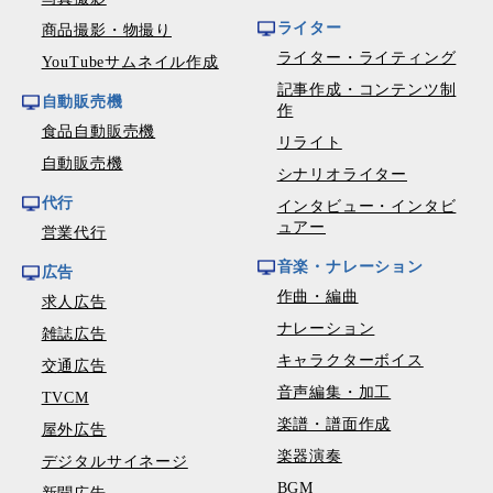
ライター
商品撮影・物撮り
ライター・ライティング
YouTubeサムネイル作成
記事作成・コンテンツ制
自動販売機
作
食品自動販売機
リライト
自動販売機
シナリオライター
代行
インタビュー・インタビ
ュアー
営業代行
音楽・ナレーション
広告
作曲・編曲
求人広告
ナレーション
雑誌広告
キャラクターボイス
交通広告
音声編集・加工
TVCM
楽譜・譜面作成
屋外広告
楽器演奏
デジタルサイネージ
BGM