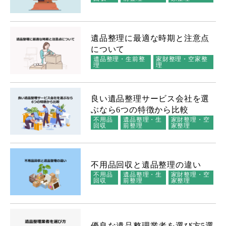
遺品整理に最適な時期と注意点
について
遺品整理・生前整
家財整理・空家整
理
理
良い遺品整理サービス会社を選
ぶなら6つの特徴から比較
不用品
遺品整理・生
家財整理・空
回収
前整理
家整理
不用品回収と遺品整理の違い
不用品
遺品整理・生
家財整理・空
回収
前整理
家整理
優良な遺品整理業者を選び方5選