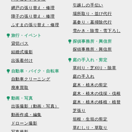
引越しの手伝い
網戸の張り替え・修理
場所取り・並び代行
障子の張り替え・修理
墓参り・墓掃除代行
ふすまの張り替え・修理
雪かき・除雪・雪下ろし
旅行・イベント
探偵事務所・興信所
貸切バス
探偵事務所・興信所
結婚式撮影
庭の手入れ・剪定
出張着付け
草刈り・芝刈り・除草
自動車・バイク・自転車
庭の手入れ
自動車クリーニング
庭木・植木の剪定
廃車買取
庭木・植木の伐採・伐根
動画・写真
庭木・植木の移植・植替
出張撮影（動画・写真）
芝張り
動画作成・編集
垣根・生垣の剪定
ドローン撮影
草むしり・草取り
写真撮影