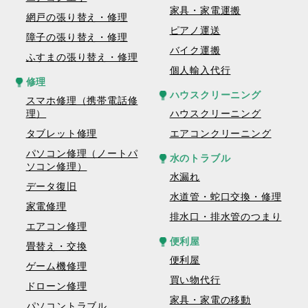
家具・家電運搬
網戸の張り替え・修理
ピアノ運送
障子の張り替え・修理
バイク運搬
ふすまの張り替え・修理
個人輸入代行
修理
ハウスクリーニング
スマホ修理（携帯電話修
理）
ハウスクリーニング
タブレット修理
エアコンクリーニング
パソコン修理（ノートパ
水のトラブル
ソコン修理）
水漏れ
データ復旧
水道管・蛇口交換・修理
家電修理
排水口・排水管のつまり
エアコン修理
便利屋
畳替え・交換
便利屋
ゲーム機修理
買い物代行
ドローン修理
家具・家電の移動
パソコントラブル