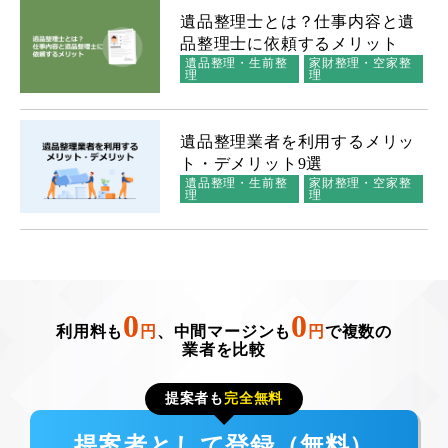
遺品整理士とは？仕事内容と遺
品整理士に依頼するメリット
遺品整理・生前整
家財整理・空家整
理
理
遺品整理業者を利用するメリッ
ト・デメリット9選
遺品整理・生前整
家財整理・空家整
理
理
0
0
利用料も
円
、中間マージンも
円
で複数の
業者を比較
提案者も
完全無料
提案者として登録（無料）