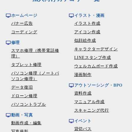
ホームページ
イラスト・漫画
バナー広告
イラスト作成
コーディング
アイコン作成
似顔絵作成
修理
キャラクターデザイン
スマホ修理（携帯電話修
理）
LINEスタンプ作成
タブレット修理
ウェルカムボード作成
パソコン修理（ノートパ
漫画制作
ソコン修理）
アウトソーシング・BPO
データ復旧
資料作成
ドローン修理
マニュアル作成
パソコントラブル
スキャニング代行
動画・写真
イベント
動画作成・編集
貸切バス
写真撮影