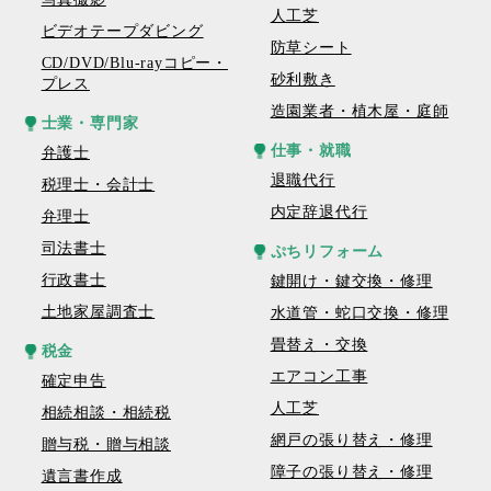
人工芝
ビデオテープダビング
防草シート
CD/DVD/Blu-rayコピー・
砂利敷き
プレス
造園業者・植木屋・庭師
士業・専門家
仕事・就職
弁護士
退職代行
税理士・会計士
内定辞退代行
弁理士
司法書士
ぷちリフォーム
行政書士
鍵開け・鍵交換・修理
土地家屋調査士
水道管・蛇口交換・修理
畳替え・交換
税金
エアコン工事
確定申告
人工芝
相続相談・相続税
網戸の張り替え・修理
贈与税・贈与相談
障子の張り替え・修理
遺言書作成