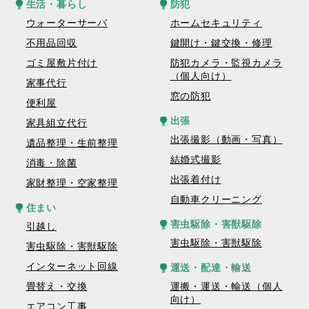
生活・暮らし
防犯
ウォーターサーバ
ホームセキュリティ
不用品回収
鍵開け・鍵交換・修理
ゴミ屋敷片付け
防犯カメラ・監視カメラ
（個人向け）
家事代行
窓の防犯
便利屋
出張
家具組立代行
出張撮影（動画・写真）
遺品整理・生前整理
結婚式撮影
消毒・除菌
出張着付け
家財整理・空家整理
自動車クリーニング
住まい
害虫駆除・害獣駆除
引越し
害虫駆除・害獣駆除
害虫駆除・害獣駆除
インターネット回線
運送・配達・輸送
畳替え・交換
運搬・運送・輸送（個人
向け）
エアコン工事