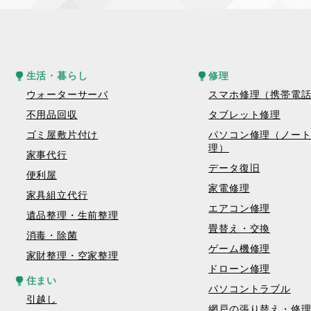
生活・暮らし
修理
ウォーターサーバ
スマホ修理（携帯電
不用品回収
タブレット修理
ゴミ屋敷片付け
パソコン修理（ノー
理）
家事代行
データ復旧
便利屋
家電修理
家具組立代行
エアコン修理
遺品整理・生前整理
畳替え・交換
消毒・除菌
ゲーム機修理
家財整理・空家整理
ドローン修理
住まい
パソコントラブル
引越し
網戸の張り替え・修