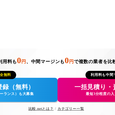
0
0
利用料も
円
、中間マージンも
円
で複数の業者を比
全無料
利用料も中間
登録（無料）
一括見積り・
ーランス）も大募集
最短3分程度の
比較.netとは？
カテゴリー一覧