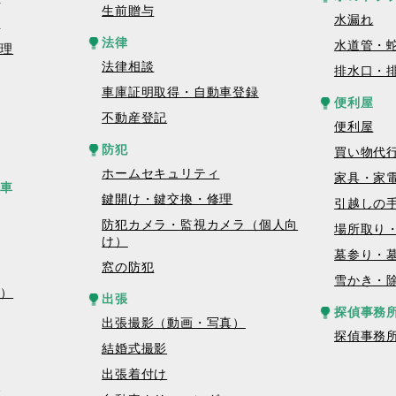
生前贈与
水漏れ
理
法律
水道管・
修理
法律相談
排水口・
車庫証明取得・自動車登録
便利屋
不動産登記
便利屋
防犯
買い物代
ホームセキュリティ
家具・家
転車
鍵開け・鍵交換・修理
引越しの
防犯カメラ・監視カメラ（個人向
場所取り
け）
墓参り・
窓の防犯
雪かき・
真）
出張
探偵事務
出張撮影（動画・写真）
探偵事務
結婚式撮影
出張着付け
グ