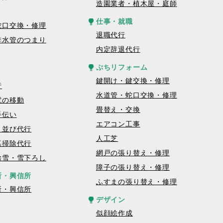
造園業者・植木屋・庭師
仕事・就職
蛇口交換・修理
退職代行
排水管のつまり
内定辞退代行
ぷちリフォーム
鍵開け・鍵交換・修理
行
水道管・蛇口交換・修理
電の移動
畳替え・交換
手伝い
エアコン工事
・並び代行
人工芝
墓掃除代行
網戸の張り替え・修理
除雪・雪下ろし
障子の張り替え・修理
所・興信所
ふすまの張り替え・修理
所・興信所
デザイン
似顔絵作成