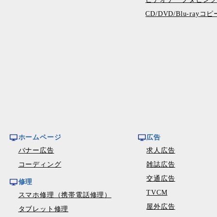
CD/DVD/Blu-ray
ホームページ
広告
バナー広告
求人広告
コーディング
雑誌広告
交通広告
修理
TVCM
スマホ修理（携帯電話修理）
屋外広告
タブレット修理