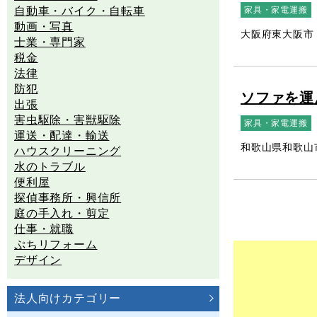
自動車・バイク・自転車
家具・家電運搬
動画・写真
大阪府東大阪市
士業・専門家
税金
法律
防犯
ソファを運
出張
害虫駆除・害獣駆除
家具・家電運搬
運送・配達・輸送
和歌山県和歌山
ハウスクリーニング
水のトラブル
便利屋
探偵事務所・興信所
庭の手入れ・剪定
仕事・就職
ぷちリフォーム
デザイン
法人向けカテゴリー