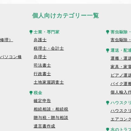
個人向けカテゴリー一覧
士業・専門家
害虫駆除
話修理）
弁護士
害虫駆除
税理士・会計士
運送・配
トパソコン修
弁理士
運搬・運
司法書士
家具・家
行政書士
ピアノ運
土地家屋調査士
バイク運
個人輸入
税金
確定申告
ハウスク
相続相談・相続税
ハウスク
贈与税・贈与相談
エアコン
遺言書作成
水のトラ
理