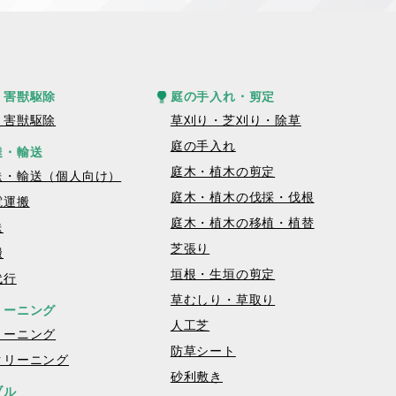
・害獣駆除
庭の手入れ・剪定
・害獣駆除
草刈り・芝刈り・除草
庭の手入れ
達・輸送
庭木・植木の剪定
送・輸送（個人向け）
庭木・植木の伐採・伐根
電運搬
庭木・植木の移植・植替
送
芝張り
搬
垣根・生垣の剪定
代行
草むしり・草取り
リーニング
人工芝
リーニング
防草シート
クリーニング
砂利敷き
ブル