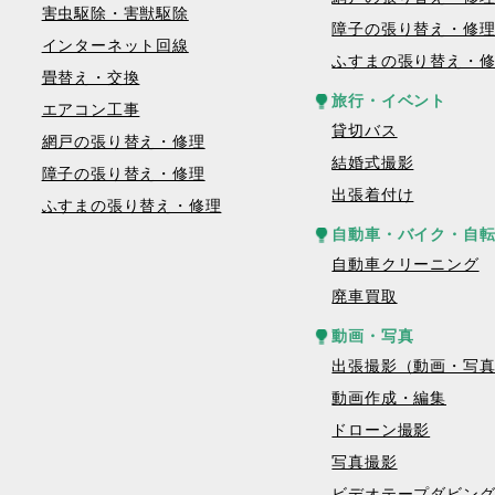
害虫駆除・害獣駆除
障子の張り替え・修
インターネット回線
ふすまの張り替え・
畳替え・交換
旅行・イベント
エアコン工事
貸切バス
網戸の張り替え・修理
結婚式撮影
障子の張り替え・修理
出張着付け
ふすまの張り替え・修理
自動車・バイク・自
自動車クリーニング
廃車買取
動画・写真
出張撮影（動画・写
動画作成・編集
ドローン撮影
写真撮影
ビデオテープダビン