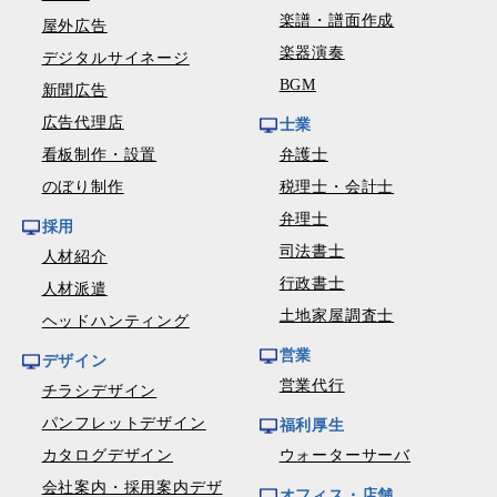
楽譜・譜面作成
屋外広告
楽器演奏
デジタルサイネージ
BGM
新聞広告
広告代理店
士業
看板制作・設置
弁護士
のぼり制作
税理士・会計士
弁理士
採用
司法書士
人材紹介
行政書士
人材派遣
土地家屋調査士
ヘッドハンティング
営業
デザイン
営業代行
チラシデザイン
パンフレットデザイン
福利厚生
カタログデザイン
ウォーターサーバ
会社案内・採用案内デザ
オフィス・店舗