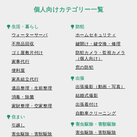
個人向けカテゴリー一覧
生活・暮らし
防犯
ウォーターサーバ
ホームセキュリティ
不用品回収
鍵開け・鍵交換・修理
ゴミ屋敷片付け
防犯カメラ・監視カメラ
（個人向け）
家事代行
窓の防犯
便利屋
出張
家具組立代行
出張撮影（動画・写真）
遺品整理・生前整理
結婚式撮影
消毒・除菌
出張着付け
家財整理・空家整理
自動車クリーニング
住まい
害虫駆除・害獣駆除
引越し
害虫駆除・害獣駆除
害虫駆除・害獣駆除