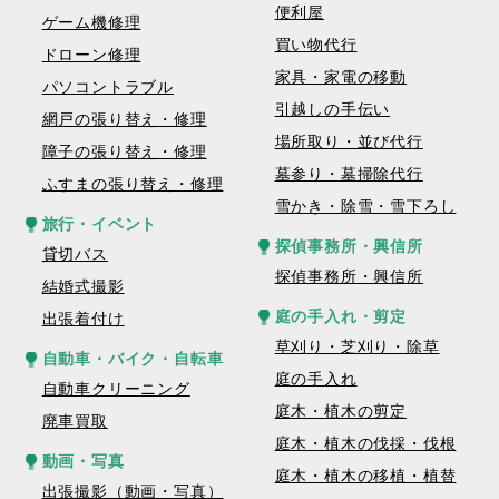
便利屋
ゲーム機修理
買い物代行
ドローン修理
家具・家電の移動
パソコントラブル
引越しの手伝い
網戸の張り替え・修理
場所取り・並び代行
障子の張り替え・修理
墓参り・墓掃除代行
ふすまの張り替え・修理
雪かき・除雪・雪下ろし
旅行・イベント
探偵事務所・興信所
貸切バス
探偵事務所・興信所
結婚式撮影
庭の手入れ・剪定
出張着付け
草刈り・芝刈り・除草
自動車・バイク・自転車
庭の手入れ
自動車クリーニング
庭木・植木の剪定
廃車買取
庭木・植木の伐採・伐根
動画・写真
庭木・植木の移植・植替
出張撮影（動画・写真）