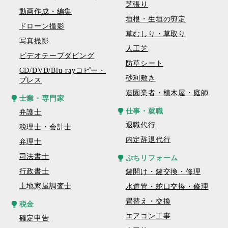
芝張り
動画作成・編集
垣根・生垣の剪定
ドローン撮影
草むしり・草取り
写真撮影
人工芝
ビデオテープダビング
防草シート
CD/DVD/Blu-rayコピー・
砂利敷き
プレス
造園業者・植木屋・庭師
士業・専門家
仕事・就職
弁護士
退職代行
税理士・会計士
内定辞退代行
弁理士
司法書士
ぷちリフォーム
行政書士
鍵開け・鍵交換・修理
土地家屋調査士
水道管・蛇口交換・修理
畳替え・交換
税金
エアコン工事
確定申告