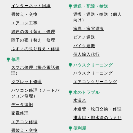
インターネット回線
運送・配達・輸送
畳替え・交換
運搬・運送・輸送（個人
向け）
エアコン工事
家具・家電運搬
網戸の張り替え・修理
ピアノ運送
障子の張り替え・修理
バイク運搬
ふすまの張り替え・修理
個人輸入代行
修理
ハウスクリーニング
スマホ修理（携帯電話修
理）
ハウスクリーニング
タブレット修理
エアコンクリーニング
パソコン修理（ノートパ
水のトラブル
ソコン修理）
水漏れ
データ復旧
水道管・蛇口交換・修理
家電修理
排水口・排水管のつまり
エアコン修理
便利屋
畳替え・交換