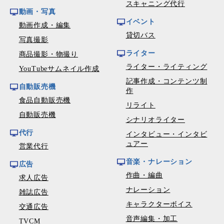
スキャニング代行
動画・写真
イベント
動画作成・編集
貸切バス
写真撮影
ライター
商品撮影・物撮り
ライター・ライティング
YouTubeサムネイル作成
記事作成・コンテンツ制
自動販売機
作
食品自動販売機
リライト
自動販売機
シナリオライター
代行
インタビュー・インタビ
ュアー
営業代行
音楽・ナレーション
広告
作曲・編曲
求人広告
ナレーション
雑誌広告
キャラクターボイス
交通広告
音声編集・加工
TVCM