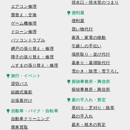
排水口・排水管のつまり
エアコン修理
便利屋
畳替え・交換
便利屋
ゲーム機修理
買い物代行
ドローン修理
家具・家電の移動
パソコントラブル
引越しの手伝い
網戸の張り替え・修理
場所取り・並び代行
障子の張り替え・修理
墓参り・墓掃除代行
ふすまの張り替え・修理
雪かき・除雪・雪下ろし
旅行・イベント
探偵事務所・興信所
貸切バス
探偵事務所・興信所
結婚式撮影
庭の手入れ・剪定
出張着付け
草刈り・芝刈り・除草
自動車・バイク・自転車
庭の手入れ
自動車クリーニング
庭木・植木の剪定
廃車買取