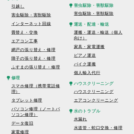
害虫駆除・害獣駆除
引越し
害虫駆除・害獣駆除
害虫駆除・害獣駆除
インターネット回線
運送・配達・輸送
畳替え・交換
運搬・運送・輸送（個人
向け）
エアコン工事
家具・家電運搬
網戸の張り替え・修理
ピアノ運送
障子の張り替え・修理
バイク運搬
ふすまの張り替え・修理
個人輸入代行
修理
ハウスクリーニング
スマホ修理（携帯電話修
理）
ハウスクリーニング
タブレット修理
エアコンクリーニング
パソコン修理（ノートパ
水のトラブル
ソコン修理）
水漏れ
データ復旧
水道管・蛇口交換・修理
家電修理