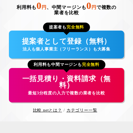
0
0
利用料も
円
、中間マージンも
円
で複数の
業者を比較
提案者も
完全無料
提案者として登録（無料）
法人も個人事業主（フリーランス）も大募集
利用料も中間マージンも
完全無料
一括見積り・資料請求（無
料）
最短3分程度の入力で複数の業者を比較
比較.netとは？
カテゴリー一覧