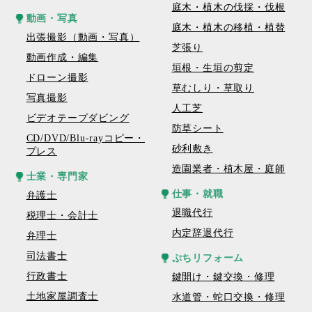
庭木・植木の伐採・伐根
動画・写真
庭木・植木の移植・植替
出張撮影（動画・写真）
芝張り
動画作成・編集
垣根・生垣の剪定
ドローン撮影
草むしり・草取り
写真撮影
人工芝
ビデオテープダビング
防草シート
CD/DVD/Blu-rayコピー・
砂利敷き
プレス
造園業者・植木屋・庭師
士業・専門家
仕事・就職
弁護士
退職代行
税理士・会計士
内定辞退代行
弁理士
司法書士
ぷちリフォーム
行政書士
鍵開け・鍵交換・修理
土地家屋調査士
水道管・蛇口交換・修理