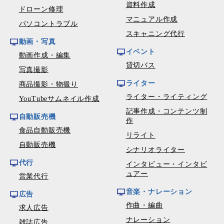
資料作成
ドローン修理
マニュアル作成
パソコントラブル
スキャニング代行
動画・写真
イベント
動画作成・編集
貸切バス
写真撮影
ライター
商品撮影・物撮り
ライター・ライティング
YouTubeサムネイル作成
記事作成・コンテンツ制
自動販売機
作
食品自動販売機
リライト
自動販売機
シナリオライター
代行
インタビュー・インタビ
ュアー
営業代行
音楽・ナレーション
広告
作曲・編曲
求人広告
ナレーション
雑誌広告