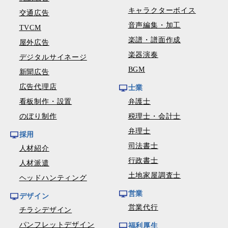
キャラクターボイス
交通広告
音声編集・加工
TVCM
楽譜・譜面作成
屋外広告
楽器演奏
デジタルサイネージ
BGM
新聞広告
広告代理店
士業
看板制作・設置
弁護士
のぼり制作
税理士・会計士
弁理士
採用
司法書士
人材紹介
行政書士
人材派遣
土地家屋調査士
ヘッドハンティング
営業
デザイン
営業代行
チラシデザイン
パンフレットデザイン
福利厚生