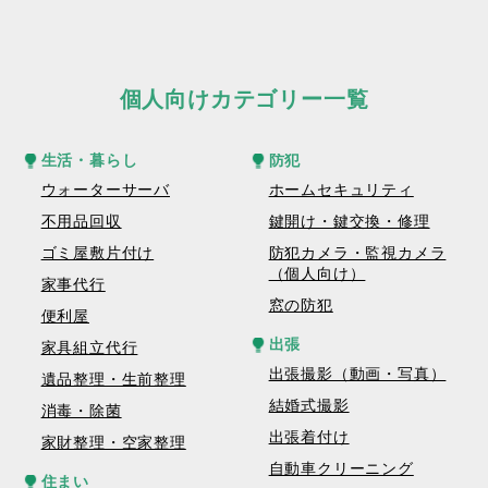
個人向けカテゴリー一覧
生活・暮らし
防犯
ウォーターサーバ
ホームセキュリティ
不用品回収
鍵開け・鍵交換・修理
ゴミ屋敷片付け
防犯カメラ・監視カメラ
（個人向け）
家事代行
窓の防犯
便利屋
出張
家具組立代行
出張撮影（動画・写真）
遺品整理・生前整理
結婚式撮影
消毒・除菌
出張着付け
家財整理・空家整理
自動車クリーニング
住まい