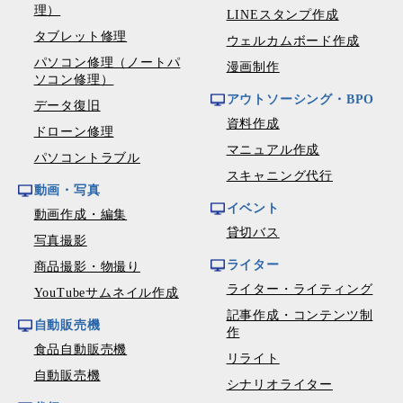
理）
LINEスタンプ作成
タブレット修理
ウェルカムボード作成
パソコン修理（ノートパ
漫画制作
ソコン修理）
アウトソーシング・BPO
データ復旧
資料作成
ドローン修理
マニュアル作成
パソコントラブル
スキャニング代行
動画・写真
イベント
動画作成・編集
貸切バス
写真撮影
ライター
商品撮影・物撮り
ライター・ライティング
YouTubeサムネイル作成
記事作成・コンテンツ制
自動販売機
作
食品自動販売機
リライト
自動販売機
シナリオライター