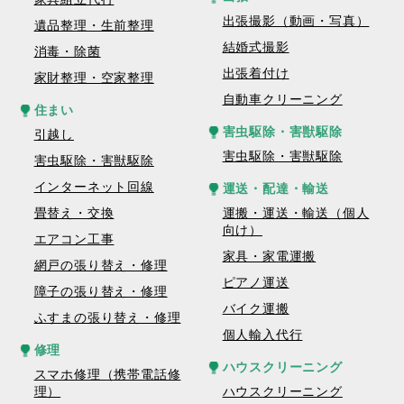
出張撮影（動画・写真）
遺品整理・生前整理
結婚式撮影
消毒・除菌
出張着付け
家財整理・空家整理
自動車クリーニング
住まい
害虫駆除・害獣駆除
引越し
害虫駆除・害獣駆除
害虫駆除・害獣駆除
インターネット回線
運送・配達・輸送
畳替え・交換
運搬・運送・輸送（個人
向け）
エアコン工事
家具・家電運搬
網戸の張り替え・修理
ピアノ運送
障子の張り替え・修理
バイク運搬
ふすまの張り替え・修理
個人輸入代行
修理
ハウスクリーニング
スマホ修理（携帯電話修
理）
ハウスクリーニング