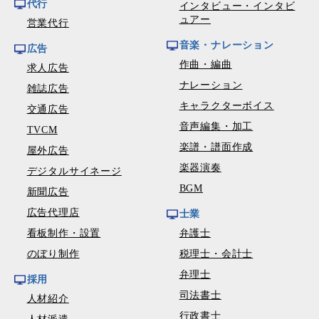
代行
インタビュー・インタビ
ュアー
営業代行
音楽・ナレーション
広告
作曲・編曲
求人広告
ナレーション
雑誌広告
キャラクターボイス
交通広告
音声編集・加工
TVCM
楽譜・譜面作成
屋外広告
楽器演奏
デジタルサイネージ
BGM
新聞広告
広告代理店
士業
看板制作・設置
弁護士
のぼり制作
税理士・会計士
弁理士
採用
司法書士
人材紹介
行政書士