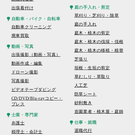
庭の手入れ・剪定
出張着付け
草刈り・芝刈り・除草
自動車・バイク・自転車
庭の手入れ
自動車クリーニング
庭木・植木の剪定
廃車買取
庭木・植木の伐採・伐根
動画・写真
庭木・植木の移植・植替
出張撮影（動画・写真）
芝張り
動画作成・編集
垣根・生垣の剪定
ドローン撮影
草むしり・草取り
写真撮影
人工芝
ビデオテープダビング
防草シート
CD/DVD/Blu-rayコピー・
砂利敷き
プレス
造園業者・植木屋・庭師
士業・専門家
仕事・就職
弁護士
退職代行
税理士・会計士