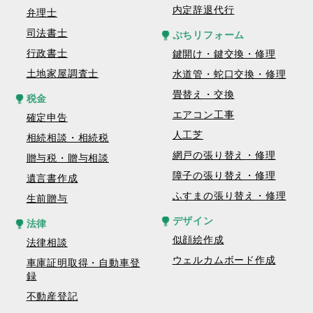
内定辞退代行
弁理士
司法書士
ぷちリフォーム
行政書士
鍵開け・鍵交換・修理
土地家屋調査士
水道管・蛇口交換・修理
畳替え・交換
税金
エアコン工事
確定申告
人工芝
相続相談・相続税
網戸の張り替え・修理
贈与税・贈与相談
障子の張り替え・修理
遺言書作成
ふすまの張り替え・修理
生前贈与
デザイン
法律
似顔絵作成
法律相談
ウェルカムボード作成
車庫証明取得・自動車登
録
不動産登記