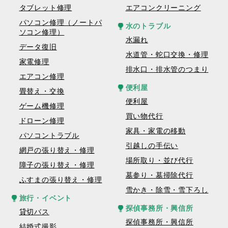
タブレット修理
エアコンクリーニング
パソコン修理（ノートパ
水のトラブル
ソコン修理）
水漏れ
データ復旧
水道管・蛇口交換・修理
家電修理
排水口・排水管のつまり
エアコン修理
便利屋
畳替え・交換
便利屋
ゲーム機修理
買い物代行
ドローン修理
家具・家電の移動
パソコントラブル
引越しの手伝い
網戸の張り替え・修理
場所取り・並び代行
障子の張り替え・修理
墓参り・墓掃除代行
ふすまの張り替え・修理
雪かき・除雪・雪下ろし
旅行・イベント
探偵事務所・興信所
貸切バス
探偵事務所・興信所
結婚式撮影