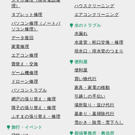
スマホ修理（携帯電話修
理）
ハウスクリーニング
タブレット修理
エアコンクリーニング
パソコン修理（ノートパ
水のトラブル
ソコン修理）
水漏れ
データ復旧
水道管・蛇口交換・修理
家電修理
排水口・排水管のつまり
エアコン修理
便利屋
畳替え・交換
便利屋
ゲーム機修理
買い物代行
ドローン修理
家具・家電の移動
パソコントラブル
引越しの手伝い
網戸の張り替え・修理
場所取り・並び代行
障子の張り替え・修理
墓参り・墓掃除代行
ふすまの張り替え・修理
雪かき・除雪・雪下ろし
旅行・イベント
探偵事務所・興信所