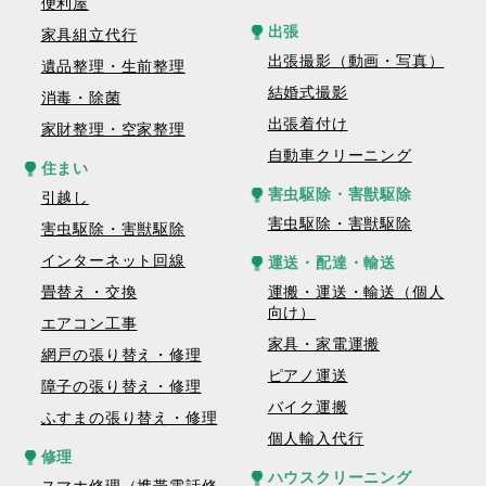
便利屋
出張
家具組立代行
出張撮影（動画・写真）
遺品整理・生前整理
結婚式撮影
消毒・除菌
出張着付け
家財整理・空家整理
自動車クリーニング
住まい
害虫駆除・害獣駆除
引越し
害虫駆除・害獣駆除
害虫駆除・害獣駆除
インターネット回線
運送・配達・輸送
畳替え・交換
運搬・運送・輸送（個人
向け）
エアコン工事
家具・家電運搬
網戸の張り替え・修理
ピアノ運送
障子の張り替え・修理
バイク運搬
ふすまの張り替え・修理
個人輸入代行
修理
ハウスクリーニング