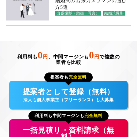
結婚式の出張カメラマンの選び
方5選
出張撮影（動画・写真）
結婚式撮影
0
0
利用料も
円
、中間マージンも
円
で複数の
業者を比較
提案者も
完全無料
提案者として登録（無料）
法人も個人事業主（フリーランス）も大募集
利用料も中間マージンも
完全無料
一括見積り・資料請求（無