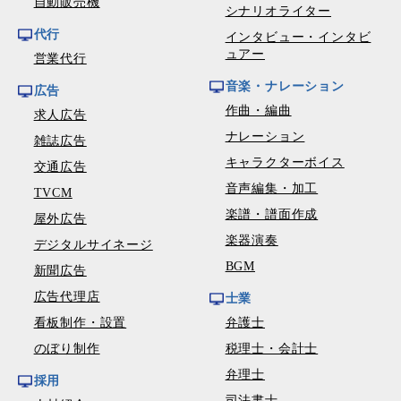
自動販売機
シナリオライター
代行
インタビュー・インタビ
ュアー
営業代行
音楽・ナレーション
広告
作曲・編曲
求人広告
ナレーション
雑誌広告
キャラクターボイス
交通広告
音声編集・加工
TVCM
楽譜・譜面作成
屋外広告
楽器演奏
デジタルサイネージ
BGM
新聞広告
広告代理店
士業
看板制作・設置
弁護士
のぼり制作
税理士・会計士
弁理士
採用
司法書士