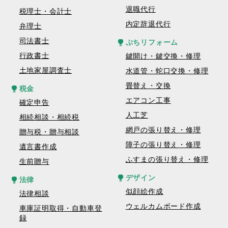
退職代行
税理士・会計士
内定辞退代行
弁理士
司法書士
ぷちリフォーム
行政書士
鍵開け・鍵交換・修理
土地家屋調査士
水道管・蛇口交換・修理
畳替え・交換
税金
エアコン工事
確定申告
人工芝
相続相談・相続税
網戸の張り替え・修理
贈与税・贈与相談
障子の張り替え・修理
遺言書作成
ふすまの張り替え・修理
生前贈与
デザイン
法律
似顔絵作成
法律相談
ウェルカムボード作成
車庫証明取得・自動車登
録