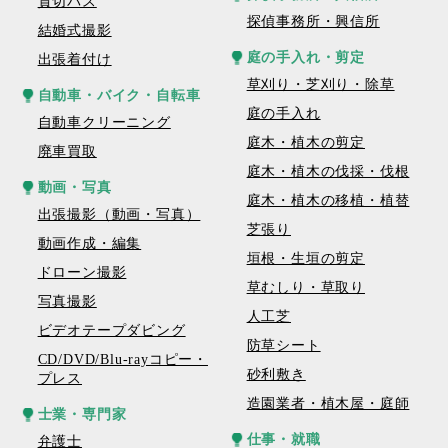
貸切バス
探偵事務所・興信所
結婚式撮影
庭の手入れ・剪定
出張着付け
草刈り・芝刈り・除草
自動車・バイク・自転車
庭の手入れ
自動車クリーニング
庭木・植木の剪定
廃車買取
庭木・植木の伐採・伐根
動画・写真
庭木・植木の移植・植替
出張撮影（動画・写真）
芝張り
動画作成・編集
垣根・生垣の剪定
ドローン撮影
草むしり・草取り
写真撮影
人工芝
ビデオテープダビング
防草シート
CD/DVD/Blu-rayコピー・
砂利敷き
プレス
造園業者・植木屋・庭師
士業・専門家
仕事・就職
弁護士