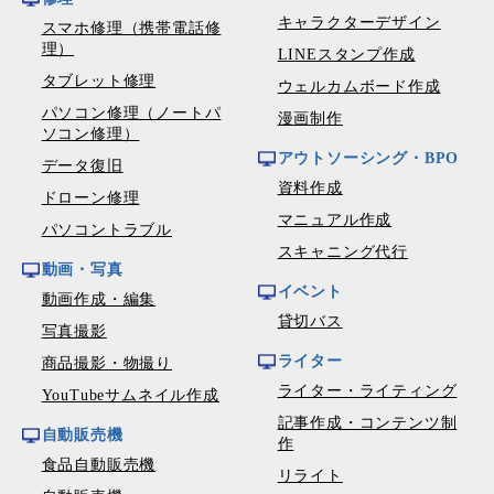
キャラクターデザイン
スマホ修理（携帯電話修
理）
LINEスタンプ作成
タブレット修理
ウェルカムボード作成
パソコン修理（ノートパ
漫画制作
ソコン修理）
アウトソーシング・BPO
データ復旧
資料作成
ドローン修理
マニュアル作成
パソコントラブル
スキャニング代行
動画・写真
イベント
動画作成・編集
貸切バス
写真撮影
ライター
商品撮影・物撮り
ライター・ライティング
YouTubeサムネイル作成
記事作成・コンテンツ制
自動販売機
作
食品自動販売機
リライト