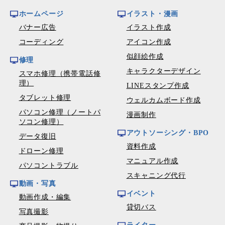
ホームページ
イラスト・漫画
バナー広告
イラスト作成
コーディング
アイコン作成
似顔絵作成
修理
キャラクターデザイン
スマホ修理（携帯電話修
理）
LINEスタンプ作成
タブレット修理
ウェルカムボード作成
パソコン修理（ノートパ
漫画制作
ソコン修理）
アウトソーシング・BPO
データ復旧
資料作成
ドローン修理
マニュアル作成
パソコントラブル
スキャニング代行
動画・写真
イベント
動画作成・編集
貸切バス
写真撮影