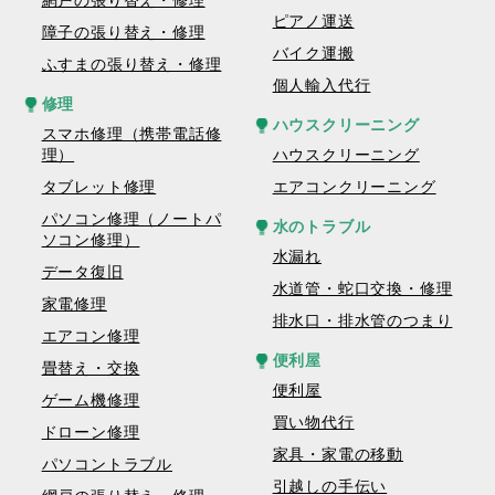
網戸の張り替え・修理
ピアノ運送
障子の張り替え・修理
バイク運搬
ふすまの張り替え・修理
個人輸入代行
修理
ハウスクリーニング
スマホ修理（携帯電話修
理）
ハウスクリーニング
タブレット修理
エアコンクリーニング
パソコン修理（ノートパ
水のトラブル
ソコン修理）
水漏れ
データ復旧
水道管・蛇口交換・修理
家電修理
排水口・排水管のつまり
エアコン修理
便利屋
畳替え・交換
便利屋
ゲーム機修理
買い物代行
ドローン修理
家具・家電の移動
パソコントラブル
引越しの手伝い