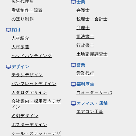
広告代理店
士業
看板制作・設置
弁護士
のぼり制作
税理士・会計士
弁理士
採用
司法書士
人材紹介
行政書士
人材派遣
土地家屋調査士
ヘッドハンティング
営業
デザイン
営業代行
チラシデザイン
パンフレットデザイン
福利厚生
カタログデザイン
ウォーターサーバ
会社案内・採用案内デザ
オフィス・店舗
イン
エアコン工事
名刺デザイン
ポスターデザイン
シール・ステッカーデザ