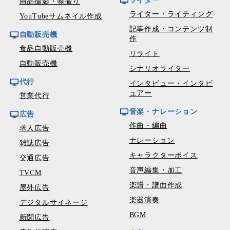
ライター
商品撮影・物撮り
ライター・ライティング
YouTubeサムネイル作成
記事作成・コンテンツ制
自動販売機
作
食品自動販売機
リライト
自動販売機
シナリオライター
代行
インタビュー・インタビ
ュアー
営業代行
音楽・ナレーション
広告
作曲・編曲
求人広告
ナレーション
雑誌広告
キャラクターボイス
交通広告
音声編集・加工
TVCM
楽譜・譜面作成
屋外広告
楽器演奏
デジタルサイネージ
BGM
新聞広告