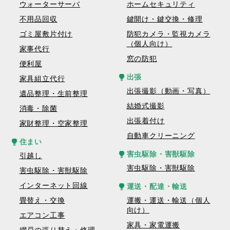
ウォーターサーバ
ホームセキュリティ
不用品回収
鍵開け・鍵交換・修理
ゴミ屋敷片付け
防犯カメラ・監視カメラ
（個人向け）
家事代行
窓の防犯
便利屋
出張
家具組立代行
出張撮影（動画・写真）
遺品整理・生前整理
結婚式撮影
消毒・除菌
出張着付け
家財整理・空家整理
自動車クリーニング
住まい
害虫駆除・害獣駆除
引越し
害虫駆除・害獣駆除
害虫駆除・害獣駆除
インターネット回線
運送・配達・輸送
畳替え・交換
運搬・運送・輸送（個人
向け）
エアコン工事
家具・家電運搬