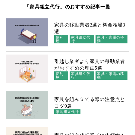
「家具組立代行」のおすすめ記事一覧
家具の移動業者2選と料金相場3
選
便利
家具組立代
家具・家電の移
屋
行
動
引越し業者より家具の移動業者
がおすすめの理由5選
便利
家具組立代
家具・家電の移
屋
行
動
家具を組み立てる際の注意点と
コツ9選
家具組立代行