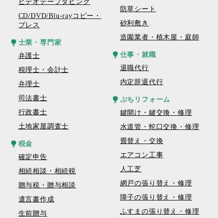
ビデオテープダビング
防草シート
CD/DVD/Blu-rayコピー・
砂利敷き
プレス
造園業者・植木屋・庭師
士業・専門家
仕事・就職
弁護士
退職代行
税理士・会計士
内定辞退代行
弁理士
司法書士
ぷちリフォーム
行政書士
鍵開け・鍵交換・修理
土地家屋調査士
水道管・蛇口交換・修理
畳替え・交換
税金
エアコン工事
確定申告
人工芝
相続相談・相続税
網戸の張り替え・修理
贈与税・贈与相談
障子の張り替え・修理
遺言書作成
ふすまの張り替え・修理
生前贈与