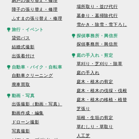
網戸の張り替え・修理
場所取り・並び代行
障子の張り替え・修理
墓参り・墓掃除代行
ふすまの張り替え・修理
雪かき・除雪・雪下ろし
旅行・イベント
探偵事務所・興信所
貸切バス
探偵事務所・興信所
結婚式撮影
庭の手入れ・剪定
出張着付け
草刈り・芝刈り・除草
自動車・バイク・自転車
庭の手入れ
自動車クリーニング
庭木・植木の剪定
廃車買取
庭木・植木の伐採・伐根
動画・写真
庭木・植木の移植・植替
出張撮影（動画・写真）
芝張り
動画作成・編集
垣根・生垣の剪定
ドローン撮影
草むしり・草取り
写真撮影
人工芝