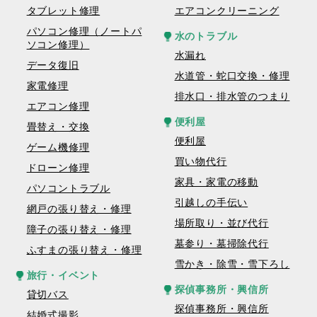
タブレット修理
エアコンクリーニング
パソコン修理（ノートパ
水のトラブル
ソコン修理）
水漏れ
データ復旧
水道管・蛇口交換・修理
家電修理
排水口・排水管のつまり
エアコン修理
便利屋
畳替え・交換
便利屋
ゲーム機修理
買い物代行
ドローン修理
家具・家電の移動
パソコントラブル
引越しの手伝い
網戸の張り替え・修理
場所取り・並び代行
障子の張り替え・修理
墓参り・墓掃除代行
ふすまの張り替え・修理
雪かき・除雪・雪下ろし
旅行・イベント
探偵事務所・興信所
貸切バス
探偵事務所・興信所
結婚式撮影