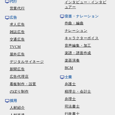
代行
インタビュー・インタビ
ュアー
営業代行
音楽・ナレーション
広告
作曲・編曲
求人広告
ナレーション
雑誌広告
キャラクターボイス
交通広告
音声編集・加工
TVCM
楽譜・譜面作成
屋外広告
楽器演奏
デジタルサイネージ
BGM
新聞広告
広告代理店
士業
看板制作・設置
弁護士
のぼり制作
税理士・会計士
弁理士
採用
司法書士
人材紹介
行政書士