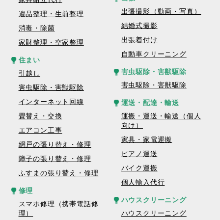
出張撮影（動画・写真）
遺品整理・生前整理
結婚式撮影
消毒・除菌
出張着付け
家財整理・空家整理
自動車クリーニング
住まい
害虫駆除・害獣駆除
引越し
害虫駆除・害獣駆除
害虫駆除・害獣駆除
インターネット回線
運送・配達・輸送
畳替え・交換
運搬・運送・輸送（個人
向け）
エアコン工事
家具・家電運搬
網戸の張り替え・修理
ピアノ運送
障子の張り替え・修理
バイク運搬
ふすまの張り替え・修理
個人輸入代行
修理
ハウスクリーニング
スマホ修理（携帯電話修
理）
ハウスクリーニング