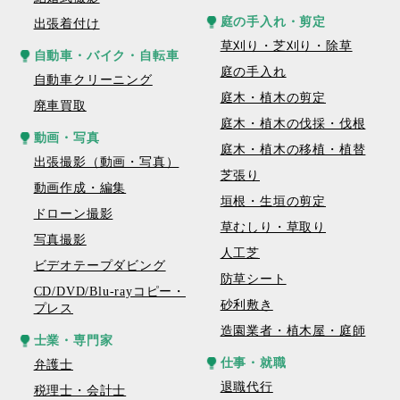
庭の手入れ・剪定
出張着付け
草刈り・芝刈り・除草
自動車・バイク・自転車
庭の手入れ
自動車クリーニング
庭木・植木の剪定
廃車買取
庭木・植木の伐採・伐根
動画・写真
庭木・植木の移植・植替
出張撮影（動画・写真）
芝張り
動画作成・編集
垣根・生垣の剪定
ドローン撮影
草むしり・草取り
写真撮影
人工芝
ビデオテープダビング
防草シート
CD/DVD/Blu-rayコピー・
砂利敷き
プレス
造園業者・植木屋・庭師
士業・専門家
仕事・就職
弁護士
退職代行
税理士・会計士