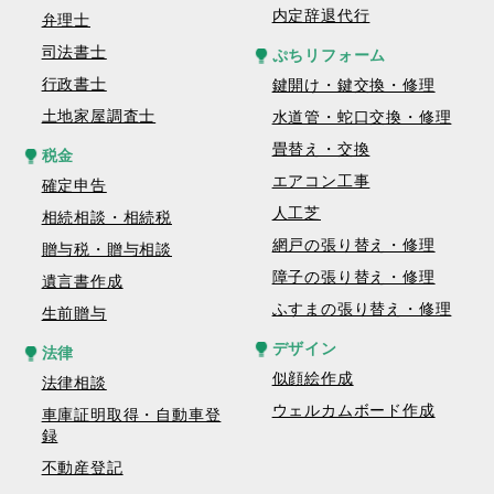
内定辞退代行
弁理士
司法書士
ぷちリフォーム
行政書士
鍵開け・鍵交換・修理
土地家屋調査士
水道管・蛇口交換・修理
畳替え・交換
税金
エアコン工事
確定申告
人工芝
相続相談・相続税
網戸の張り替え・修理
贈与税・贈与相談
障子の張り替え・修理
遺言書作成
ふすまの張り替え・修理
生前贈与
デザイン
法律
似顔絵作成
法律相談
ウェルカムボード作成
車庫証明取得・自動車登
録
不動産登記