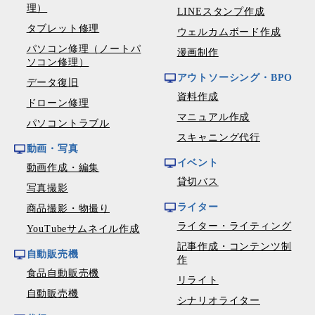
理）
LINEスタンプ作成
タブレット修理
ウェルカムボード作成
パソコン修理（ノートパ
漫画制作
ソコン修理）
アウトソーシング・BPO
データ復旧
資料作成
ドローン修理
マニュアル作成
パソコントラブル
スキャニング代行
動画・写真
イベント
動画作成・編集
貸切バス
写真撮影
ライター
商品撮影・物撮り
ライター・ライティング
YouTubeサムネイル作成
記事作成・コンテンツ制
自動販売機
作
食品自動販売機
リライト
自動販売機
シナリオライター