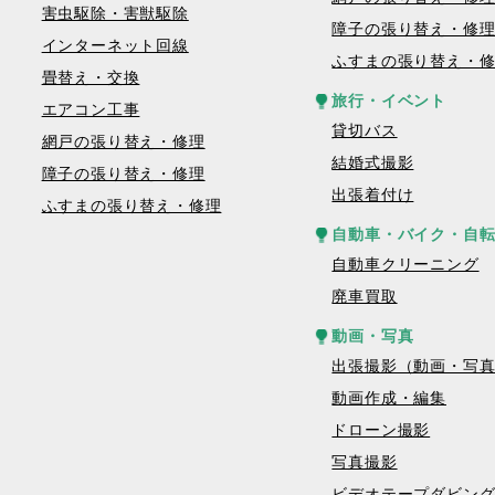
害虫駆除・害獣駆除
障子の張り替え・修
インターネット回線
ふすまの張り替え・
畳替え・交換
旅行・イベント
エアコン工事
貸切バス
網戸の張り替え・修理
結婚式撮影
障子の張り替え・修理
出張着付け
ふすまの張り替え・修理
自動車・バイク・自
自動車クリーニング
廃車買取
動画・写真
出張撮影（動画・写
動画作成・編集
ドローン撮影
写真撮影
ビデオテープダビン