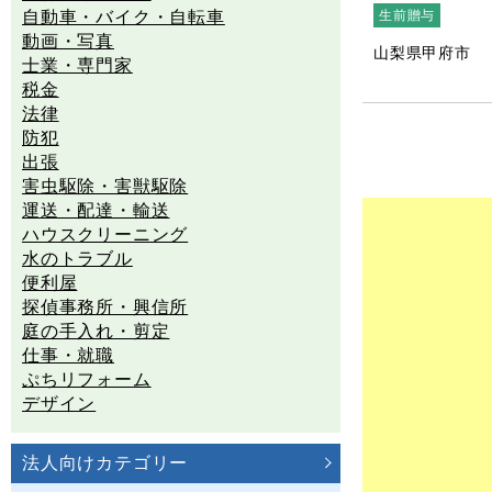
自動車・バイク・自転車
生前贈与
動画・写真
山梨県甲府市
士業・専門家
税金
法律
防犯
出張
害虫駆除・害獣駆除
運送・配達・輸送
ハウスクリーニング
水のトラブル
便利屋
探偵事務所・興信所
庭の手入れ・剪定
仕事・就職
ぷちリフォーム
デザイン
法人向けカテゴリー