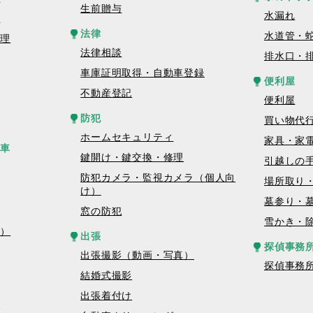
生前贈与
水漏れ
理
法律
水道管・
修理
法律相談
排水口・
車庫証明取得・自動車登録
便利屋
不動産登記
便利屋
防犯
買い物代
ホームセキュリティ
家具・家
転車
鍵開け・鍵交換・修理
引越しの
防犯カメラ・監視カメラ（個人向
場所取り
け）
墓参り・
窓の防犯
雪かき・
真）
出張
探偵事務
出張撮影（動画・写真）
探偵事務
結婚式撮影
出張着付け
グ