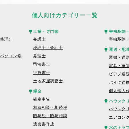
個人向けカテゴリー一覧
士業・専門家
害虫駆除
話修理）
弁護士
害虫駆除
税理士・会計士
運送・配
トパソコン修
弁理士
運搬・運
司法書士
家具・家
行政書士
ピアノ運
土地家屋調査士
バイク運
個人輸入
税金
確定申告
ハウスク
相続相談・相続税
ハウスク
贈与税・贈与相談
エアコン
遺言書作成
水のトラ
理