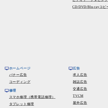
CD/DVD/Blu-ray
ホームページ
広告
バナー広告
求人広告
コーディング
雑誌広告
交通広告
修理
TVCM
スマホ修理（携帯電話修理）
屋外広告
タブレット修理