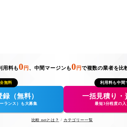
0
0
利用料も
円
、中間マージンも
円
で複数の業者を比
全無料
利用料も中間
登録（無料）
一括見積り・
ーランス）も大募集
最短3分程度の
比較.netとは？
カテゴリー一覧