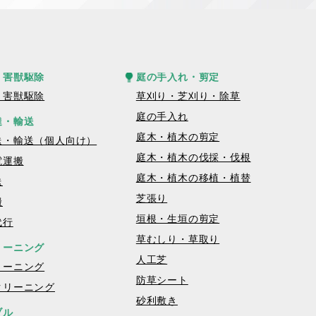
・害獣駆除
庭の手入れ・剪定
・害獣駆除
草刈り・芝刈り・除草
庭の手入れ
達・輸送
庭木・植木の剪定
送・輸送（個人向け）
庭木・植木の伐採・伐根
電運搬
庭木・植木の移植・植替
送
芝張り
搬
垣根・生垣の剪定
代行
草むしり・草取り
リーニング
人工芝
リーニング
防草シート
クリーニング
砂利敷き
ブル