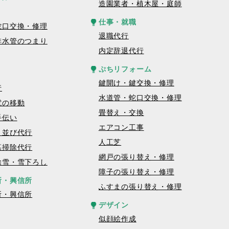
造園業者・植木屋・庭師
仕事・就職
蛇口交換・修理
退職代行
排水管のつまり
内定辞退代行
ぷちリフォーム
鍵開け・鍵交換・修理
行
水道管・蛇口交換・修理
電の移動
畳替え・交換
手伝い
エアコン工事
・並び代行
人工芝
墓掃除代行
網戸の張り替え・修理
除雪・雪下ろし
障子の張り替え・修理
所・興信所
ふすまの張り替え・修理
所・興信所
デザイン
似顔絵作成