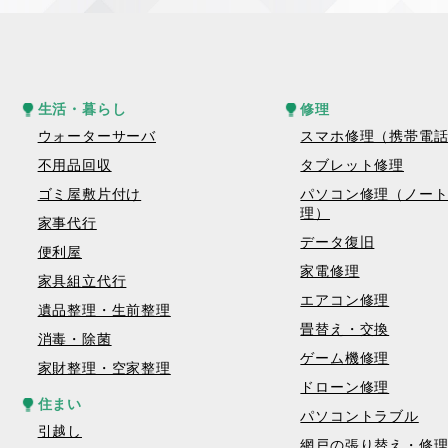
生活・暮らし
修理
ウォーターサーバ
スマホ修理（携帯電
不用品回収
タブレット修理
ゴミ屋敷片付け
パソコン修理（ノー
理）
家事代行
データ復旧
便利屋
家電修理
家具組立代行
エアコン修理
遺品整理・生前整理
畳替え・交換
消毒・除菌
ゲーム機修理
家財整理・空家整理
ドローン修理
住まい
パソコントラブル
引越し
網戸の張り替え・修