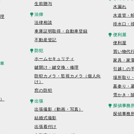
生前贈与
水漏れ
理
法律
水道管・
修理
法律相談
排水口・
車庫証明取得・自動車登録
便利屋
不動産登記
便利屋
防犯
買い物代
ホームセキュリティ
家具・家
転車
鍵開け・鍵交換・修理
引越しの
防犯カメラ・監視カメラ（個人向
場所取り
け）
墓参り・
窓の防犯
雪かき・
真）
出張
探偵事務
出張撮影（動画・写真）
探偵事務
結婚式撮影
出張着付け
グ