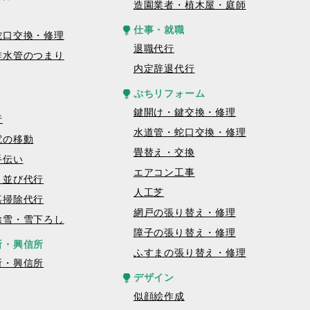
造園業者・植木屋・庭師
仕事・就職
蛇口交換・修理
退職代行
排水管のつまり
内定辞退代行
ぷちリフォーム
鍵開け・鍵交換・修理
行
水道管・蛇口交換・修理
電の移動
畳替え・交換
手伝い
エアコン工事
・並び代行
人工芝
墓掃除代行
網戸の張り替え・修理
除雪・雪下ろし
障子の張り替え・修理
所・興信所
ふすまの張り替え・修理
所・興信所
デザイン
似顔絵作成