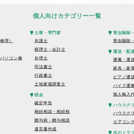
個人向けカテゴリー一覧
士業・専門家
害虫駆除
話修理）
弁護士
害虫駆除
税理士・会計士
運送・配
トパソコン修
弁理士
運搬・運
司法書士
家具・家
行政書士
ピアノ運
土地家屋調査士
バイク運
個人輸入
税金
確定申告
ハウスク
相続相談・相続税
ハウスク
贈与税・贈与相談
エアコン
遺言書作成
水のトラ
理