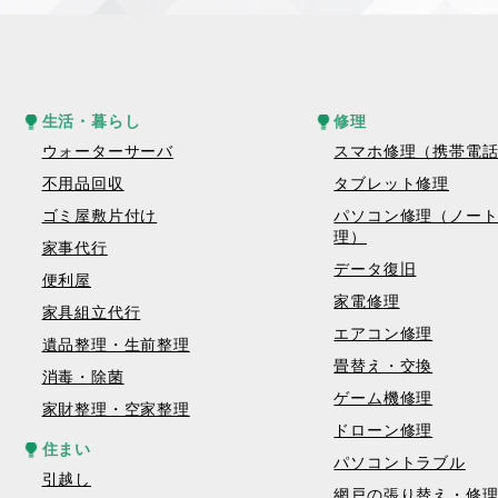
生活・暮らし
修理
ウォーターサーバ
スマホ修理（携帯電
不用品回収
タブレット修理
ゴミ屋敷片付け
パソコン修理（ノー
理）
家事代行
データ復旧
便利屋
家電修理
家具組立代行
エアコン修理
遺品整理・生前整理
畳替え・交換
消毒・除菌
ゲーム機修理
家財整理・空家整理
ドローン修理
住まい
パソコントラブル
引越し
網戸の張り替え・修