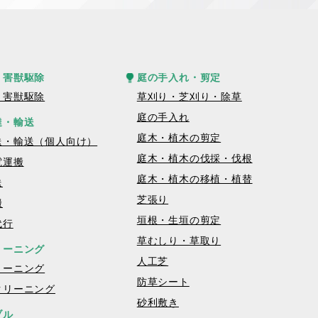
・害獣駆除
庭の手入れ・剪定
・害獣駆除
草刈り・芝刈り・除草
庭の手入れ
達・輸送
庭木・植木の剪定
送・輸送（個人向け）
庭木・植木の伐採・伐根
電運搬
庭木・植木の移植・植替
送
芝張り
搬
垣根・生垣の剪定
代行
草むしり・草取り
リーニング
人工芝
リーニング
防草シート
クリーニング
砂利敷き
ブル