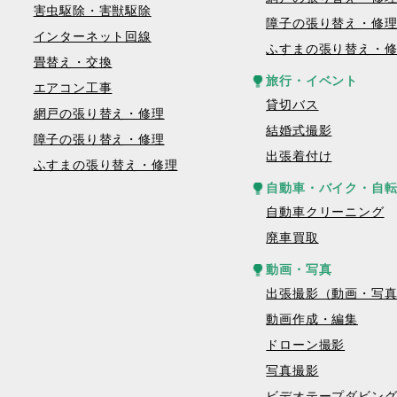
害虫駆除・害獣駆除
障子の張り替え・修
インターネット回線
ふすまの張り替え・
畳替え・交換
旅行・イベント
エアコン工事
貸切バス
網戸の張り替え・修理
結婚式撮影
障子の張り替え・修理
出張着付け
ふすまの張り替え・修理
自動車・バイク・自
自動車クリーニング
廃車買取
動画・写真
出張撮影（動画・写
動画作成・編集
ドローン撮影
写真撮影
ビデオテープダビン