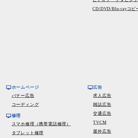
CD/DVD/Blu-ray
ホームページ
広告
バナー広告
求人広告
コーディング
雑誌広告
交通広告
修理
TVCM
スマホ修理（携帯電話修理）
屋外広告
タブレット修理