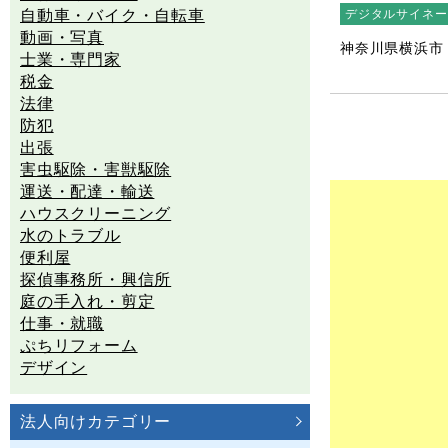
自動車・バイク・自転車
デジタルサイネー
動画・写真
神奈川県横浜市
士業・専門家
税金
法律
防犯
出張
害虫駆除・害獣駆除
運送・配達・輸送
ハウスクリーニング
水のトラブル
便利屋
探偵事務所・興信所
庭の手入れ・剪定
仕事・就職
ぷちリフォーム
デザイン
法人向けカテゴリー