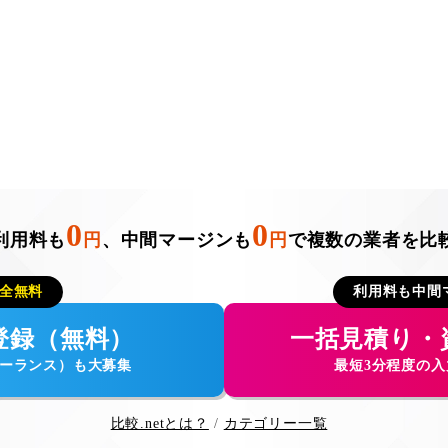
0
0
利用料も
円
、中間マージンも
円
で複数の業者を比
全無料
利用料も中間
登録（無料）
一括見積り・
ーランス）も大募集
最短3分程度の
比較.netとは？
カテゴリー一覧