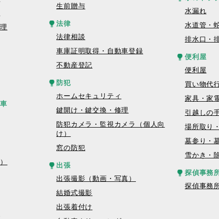
生前贈与
水漏れ
理
法律
水道管・
修理
法律相談
排水口・
車庫証明取得・自動車登録
便利屋
不動産登記
便利屋
防犯
買い物代
ホームセキュリティ
家具・家
転車
鍵開け・鍵交換・修理
引越しの
防犯カメラ・監視カメラ（個人向
場所取り
け）
墓参り・
窓の防犯
雪かき・
真）
出張
探偵事務
出張撮影（動画・写真）
探偵事務
結婚式撮影
出張着付け
グ