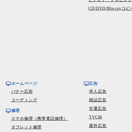
CD/DVD/Blu-ray
ホームページ
広告
バナー広告
求人広告
コーディング
雑誌広告
交通広告
修理
TVCM
スマホ修理（携帯電話修理）
屋外広告
タブレット修理