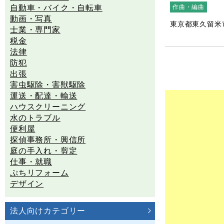
自動車・バイク・自転車
作曲・編曲
動画・写真
東京都東久留米
士業・専門家
税金
法律
防犯
出張
害虫駆除・害獣駆除
運送・配達・輸送
ハウスクリーニング
水のトラブル
便利屋
探偵事務所・興信所
庭の手入れ・剪定
仕事・就職
ぷちリフォーム
デザイン
法人向けカテゴリー