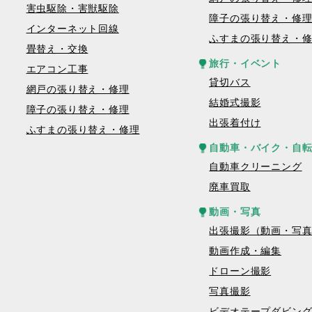
害虫駆除・害獣駆除
障子の張り替え・修
インターネット回線
ふすまの張り替え・
畳替え・交換
旅行・イベント
エアコン工事
貸切バス
網戸の張り替え・修理
結婚式撮影
障子の張り替え・修理
出張着付け
ふすまの張り替え・修理
自動車・バイク・自
自動車クリーニング
廃車買取
動画・写真
出張撮影（動画・写
動画作成・編集
ドローン撮影
写真撮影
ビデオテープダビン