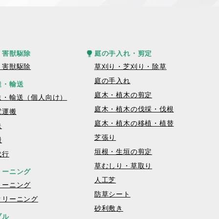
・害獣駆除
庭の手入れ・剪定
・害獣駆除
草刈り・芝刈り・除草
庭の手入れ
達・輸送
庭木・植木の剪定
送・輸送（個人向け）
庭木・植木の伐採・伐根
電運搬
庭木・植木の移植・植替
送
芝張り
搬
垣根・生垣の剪定
代行
草むしり・草取り
リーニング
人工芝
リーニング
防草シート
クリーニング
砂利敷き
ブル