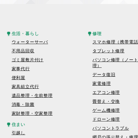
生活・暮らし
修理
ウォーターサーバ
スマホ修理（携帯電
不用品回収
タブレット修理
ゴミ屋敷片付け
パソコン修理（ノー
理）
家事代行
データ復旧
便利屋
家電修理
家具組立代行
エアコン修理
遺品整理・生前整理
畳替え・交換
消毒・除菌
ゲーム機修理
家財整理・空家整理
ドローン修理
住まい
パソコントラブル
引越し
網戸の張り替え・修