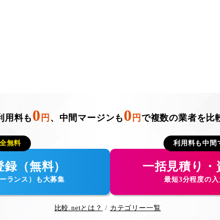
0
0
利用料も
円
、中間マージンも
円
で複数の業者を比
全無料
利用料も中間
登録（無料）
一括見積り・
ーランス）も大募集
最短3分程度の
比較.netとは？
カテゴリー一覧