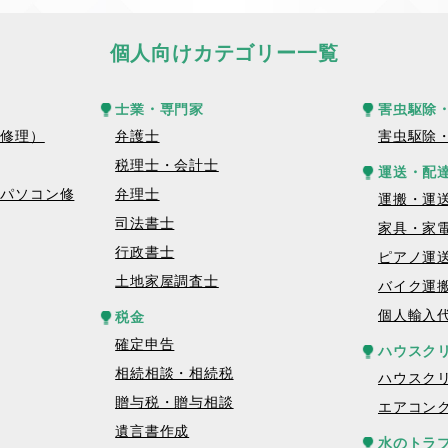
個人向けカテゴリー一覧
士業・専門家
害虫駆除
話修理）
弁護士
害虫駆除
税理士・会計士
運送・配
トパソコン修
弁理士
運搬・運
司法書士
家具・家
行政書士
ピアノ運
土地家屋調査士
バイク運
個人輸入
税金
確定申告
ハウスク
相続相談・相続税
ハウスク
贈与税・贈与相談
エアコン
遺言書作成
水のトラ
理