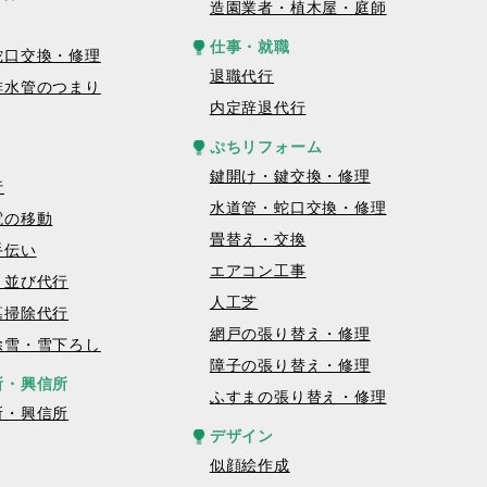
造園業者・植木屋・庭師
仕事・就職
蛇口交換・修理
退職代行
排水管のつまり
内定辞退代行
ぷちリフォーム
鍵開け・鍵交換・修理
行
水道管・蛇口交換・修理
電の移動
畳替え・交換
手伝い
エアコン工事
・並び代行
人工芝
墓掃除代行
網戸の張り替え・修理
除雪・雪下ろし
障子の張り替え・修理
所・興信所
ふすまの張り替え・修理
所・興信所
デザイン
似顔絵作成