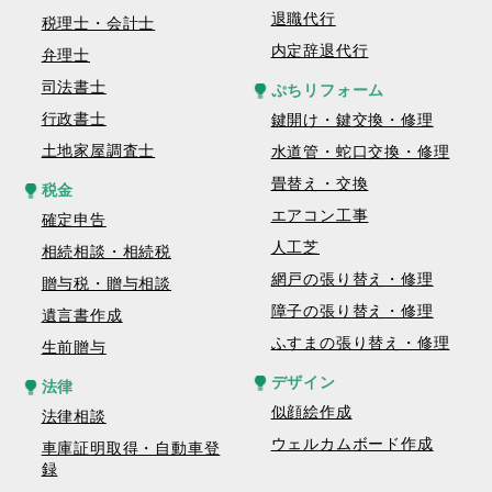
退職代行
税理士・会計士
内定辞退代行
弁理士
司法書士
ぷちリフォーム
行政書士
鍵開け・鍵交換・修理
土地家屋調査士
水道管・蛇口交換・修理
畳替え・交換
税金
エアコン工事
確定申告
人工芝
相続相談・相続税
網戸の張り替え・修理
贈与税・贈与相談
障子の張り替え・修理
遺言書作成
ふすまの張り替え・修理
生前贈与
デザイン
法律
似顔絵作成
法律相談
ウェルカムボード作成
車庫証明取得・自動車登
録