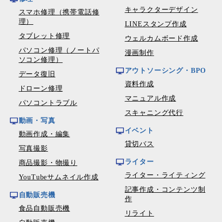
キャラクターデザイン
スマホ修理（携帯電話修
理）
LINEスタンプ作成
タブレット修理
ウェルカムボード作成
パソコン修理（ノートパ
漫画制作
ソコン修理）
アウトソーシング・BPO
データ復旧
資料作成
ドローン修理
マニュアル作成
パソコントラブル
スキャニング代行
動画・写真
イベント
動画作成・編集
貸切バス
写真撮影
ライター
商品撮影・物撮り
ライター・ライティング
YouTubeサムネイル作成
記事作成・コンテンツ制
自動販売機
作
食品自動販売機
リライト