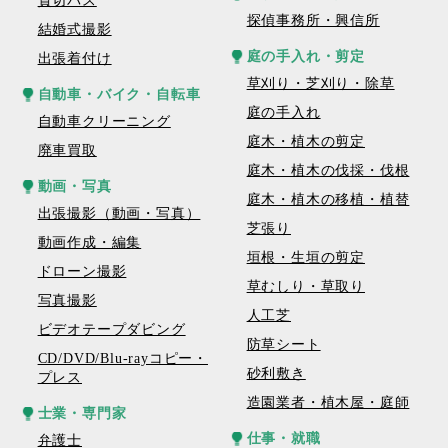
貸切バス
探偵事務所・興信所
結婚式撮影
庭の手入れ・剪定
出張着付け
草刈り・芝刈り・除草
自動車・バイク・自転車
庭の手入れ
自動車クリーニング
庭木・植木の剪定
廃車買取
庭木・植木の伐採・伐根
動画・写真
庭木・植木の移植・植替
出張撮影（動画・写真）
芝張り
動画作成・編集
垣根・生垣の剪定
ドローン撮影
草むしり・草取り
写真撮影
人工芝
ビデオテープダビング
防草シート
CD/DVD/Blu-rayコピー・
砂利敷き
プレス
造園業者・植木屋・庭師
士業・専門家
仕事・就職
弁護士