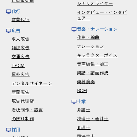
自動販売機
シナリオライター
代行
インタビュー・インタビ
ュアー
営業代行
音楽・ナレーション
広告
作曲・編曲
求人広告
ナレーション
雑誌広告
キャラクターボイス
交通広告
音声編集・加工
TVCM
楽譜・譜面作成
屋外広告
楽器演奏
デジタルサイネージ
BGM
新聞広告
広告代理店
士業
看板制作・設置
弁護士
のぼり制作
税理士・会計士
弁理士
採用
司法書士