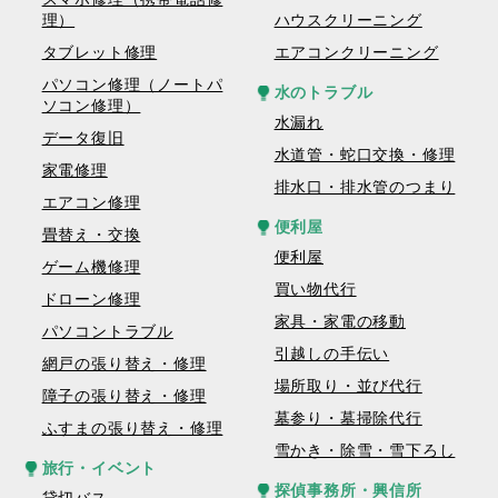
理）
ハウスクリーニング
タブレット修理
エアコンクリーニング
パソコン修理（ノートパ
水のトラブル
ソコン修理）
水漏れ
データ復旧
水道管・蛇口交換・修理
家電修理
排水口・排水管のつまり
エアコン修理
便利屋
畳替え・交換
便利屋
ゲーム機修理
買い物代行
ドローン修理
家具・家電の移動
パソコントラブル
引越しの手伝い
網戸の張り替え・修理
場所取り・並び代行
障子の張り替え・修理
墓参り・墓掃除代行
ふすまの張り替え・修理
雪かき・除雪・雪下ろし
旅行・イベント
探偵事務所・興信所