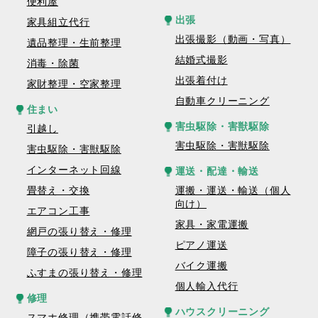
便利屋
出張
家具組立代行
出張撮影（動画・写真）
遺品整理・生前整理
結婚式撮影
消毒・除菌
出張着付け
家財整理・空家整理
自動車クリーニング
住まい
害虫駆除・害獣駆除
引越し
害虫駆除・害獣駆除
害虫駆除・害獣駆除
インターネット回線
運送・配達・輸送
畳替え・交換
運搬・運送・輸送（個人
向け）
エアコン工事
家具・家電運搬
網戸の張り替え・修理
ピアノ運送
障子の張り替え・修理
バイク運搬
ふすまの張り替え・修理
個人輸入代行
修理
ハウスクリーニング
スマホ修理（携帯電話修