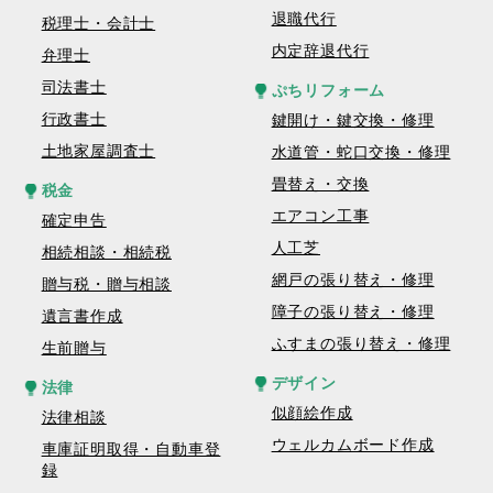
退職代行
税理士・会計士
内定辞退代行
弁理士
司法書士
ぷちリフォーム
行政書士
鍵開け・鍵交換・修理
土地家屋調査士
水道管・蛇口交換・修理
畳替え・交換
税金
エアコン工事
確定申告
人工芝
相続相談・相続税
網戸の張り替え・修理
贈与税・贈与相談
障子の張り替え・修理
遺言書作成
ふすまの張り替え・修理
生前贈与
デザイン
法律
似顔絵作成
法律相談
ウェルカムボード作成
車庫証明取得・自動車登
録