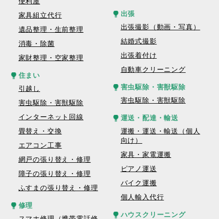
便利屋
出張
家具組立代行
出張撮影（動画・写真）
遺品整理・生前整理
結婚式撮影
消毒・除菌
出張着付け
家財整理・空家整理
自動車クリーニング
住まい
害虫駆除・害獣駆除
引越し
害虫駆除・害獣駆除
害虫駆除・害獣駆除
インターネット回線
運送・配達・輸送
畳替え・交換
運搬・運送・輸送（個人
向け）
エアコン工事
家具・家電運搬
網戸の張り替え・修理
ピアノ運送
障子の張り替え・修理
バイク運搬
ふすまの張り替え・修理
個人輸入代行
修理
ハウスクリーニング
スマホ修理（携帯電話修