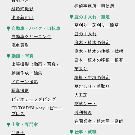
貸切バス
探偵事務所・興信所
結婚式撮影
庭の手入れ・剪定
出張着付け
草刈り・芝刈り・除草
自動車・バイク・自転車
庭の手入れ
自動車クリーニング
庭木・植木の剪定
廃車買取
庭木・植木の伐採・伐根
動画・写真
庭木・植木の移植・植替
出張撮影（動画・写真）
芝張り
動画作成・編集
垣根・生垣の剪定
ドローン撮影
草むしり・草取り
写真撮影
人工芝
ビデオテープダビング
防草シート
CD/DVD/Blu-rayコピー・
砂利敷き
プレス
造園業者・植木屋・庭師
士業・専門家
仕事・就職
弁護士