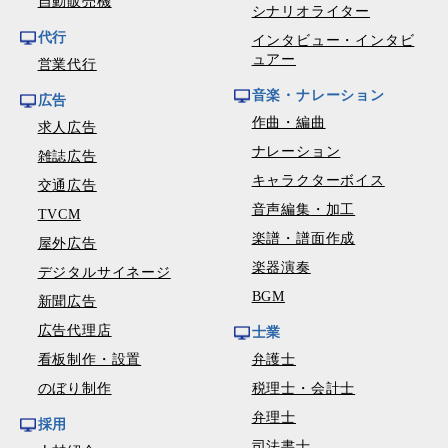
自動販売機
シナリオライター
代行
インタビュー・インタビ
ュアー
営業代行
音楽・ナレーション
広告
作曲・編曲
求人広告
ナレーション
雑誌広告
キャラクターボイス
交通広告
音声編集・加工
TVCM
楽譜・譜面作成
屋外広告
楽器演奏
デジタルサイネージ
BGM
新聞広告
広告代理店
士業
看板制作・設置
弁護士
のぼり制作
税理士・会計士
弁理士
採用
司法書士