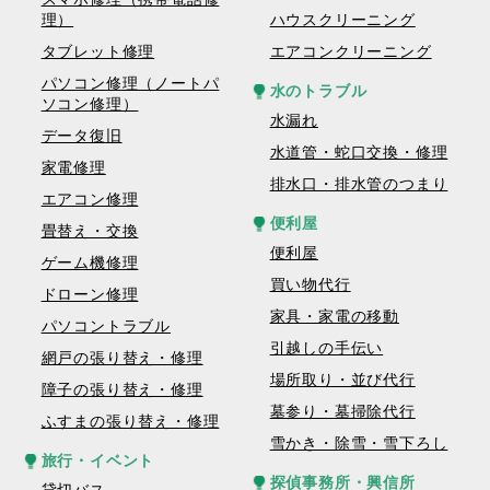
理）
ハウスクリーニング
タブレット修理
エアコンクリーニング
パソコン修理（ノートパ
水のトラブル
ソコン修理）
水漏れ
データ復旧
水道管・蛇口交換・修理
家電修理
排水口・排水管のつまり
エアコン修理
便利屋
畳替え・交換
便利屋
ゲーム機修理
買い物代行
ドローン修理
家具・家電の移動
パソコントラブル
引越しの手伝い
網戸の張り替え・修理
場所取り・並び代行
障子の張り替え・修理
墓参り・墓掃除代行
ふすまの張り替え・修理
雪かき・除雪・雪下ろし
旅行・イベント
探偵事務所・興信所