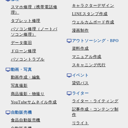
キャラクターデザイン
スマホ修理（携帯電話修
理）
LINEスタンプ作成
タブレット修理
ウェルカムボード作成
パソコン修理（ノートパ
漫画制作
ソコン修理）
アウトソーシング・BPO
データ復旧
資料作成
ドローン修理
マニュアル作成
パソコントラブル
スキャニング代行
動画・写真
イベント
動画作成・編集
貸切バス
写真撮影
ライター
商品撮影・物撮り
ライター・ライティング
YouTubeサムネイル作成
記事作成・コンテンツ制
自動販売機
作
食品自動販売機
リライト