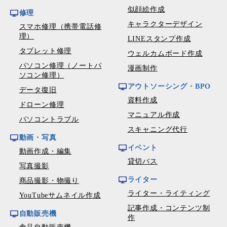
似顔絵作成
修理
キャラクターデザイン
スマホ修理（携帯電話修
理）
LINEスタンプ作成
タブレット修理
ウェルカムボード作成
パソコン修理（ノートパ
漫画制作
ソコン修理）
アウトソーシング・BPO
データ復旧
資料作成
ドローン修理
マニュアル作成
パソコントラブル
スキャニング代行
動画・写真
イベント
動画作成・編集
貸切バス
写真撮影
ライター
商品撮影・物撮り
ライター・ライティング
YouTubeサムネイル作成
記事作成・コンテンツ制
自動販売機
作