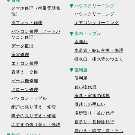
修理
ハウスクリーニング
スマホ修理（携帯電話修
理）
ハウスクリーニング
タブレット修理
エアコンクリーニング
パソコン修理（ノートパ
水のトラブル
ソコン修理）
水漏れ
データ復旧
水道管・蛇口交換・修理
家電修理
排水口・排水管のつまり
エアコン修理
便利屋
畳替え・交換
便利屋
ゲーム機修理
買い物代行
ドローン修理
家具・家電の移動
パソコントラブル
引越しの手伝い
網戸の張り替え・修理
場所取り・並び代行
障子の張り替え・修理
墓参り・墓掃除代行
ふすまの張り替え・修理
雪かき・除雪・雪下ろし