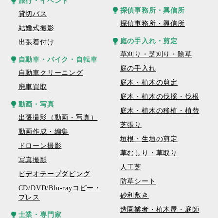
旅行・イベント
探偵事務所・興信所
貸切バス
探偵事務所・興信所
結婚式撮影
庭の手入れ・剪定
出張着付け
草刈り・芝刈り・除草
自動車・バイク・自転車
庭の手入れ
自動車クリーニング
庭木・植木の剪定
廃車買取
庭木・植木の伐採・伐根
動画・写真
庭木・植木の移植・植替
出張撮影（動画・写真）
芝張り
動画作成・編集
垣根・生垣の剪定
ドローン撮影
草むしり・草取り
写真撮影
人工芝
ビデオテープダビング
防草シート
CD/DVD/Blu-rayコピー・
砂利敷き
プレス
造園業者・植木屋・庭師
士業・専門家