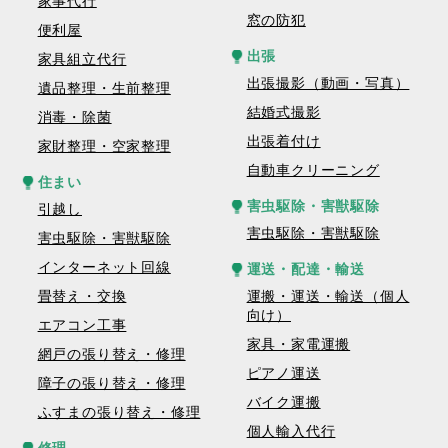
家事代行
窓の防犯
便利屋
出張
家具組立代行
出張撮影（動画・写真）
遺品整理・生前整理
結婚式撮影
消毒・除菌
出張着付け
家財整理・空家整理
自動車クリーニング
住まい
害虫駆除・害獣駆除
引越し
害虫駆除・害獣駆除
害虫駆除・害獣駆除
インターネット回線
運送・配達・輸送
畳替え・交換
運搬・運送・輸送（個人
向け）
エアコン工事
家具・家電運搬
網戸の張り替え・修理
ピアノ運送
障子の張り替え・修理
バイク運搬
ふすまの張り替え・修理
個人輸入代行