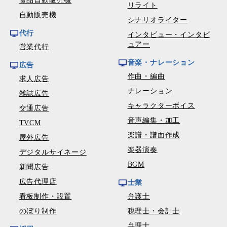
食品自動販売機
リライト
自動販売機
シナリオライター
代行
インタビュー・インタビ
ュアー
営業代行
音楽・ナレーション
広告
作曲・編曲
求人広告
ナレーション
雑誌広告
キャラクターボイス
交通広告
音声編集・加工
TVCM
楽譜・譜面作成
屋外広告
楽器演奏
デジタルサイネージ
BGM
新聞広告
広告代理店
士業
看板制作・設置
弁護士
のぼり制作
税理士・会計士
弁理士