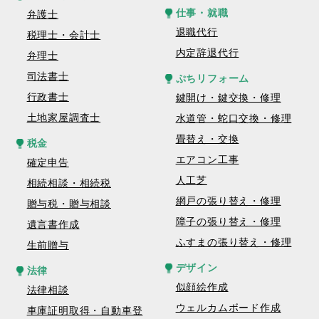
仕事・就職
弁護士
退職代行
税理士・会計士
内定辞退代行
弁理士
司法書士
ぷちリフォーム
行政書士
鍵開け・鍵交換・修理
土地家屋調査士
水道管・蛇口交換・修理
畳替え・交換
税金
エアコン工事
確定申告
人工芝
相続相談・相続税
網戸の張り替え・修理
贈与税・贈与相談
障子の張り替え・修理
遺言書作成
ふすまの張り替え・修理
生前贈与
デザイン
法律
似顔絵作成
法律相談
ウェルカムボード作成
車庫証明取得・自動車登