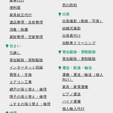
家事代行
窓の防犯
便利屋
出張
家具組立代行
出張撮影（動画・写真）
遺品整理・生前整理
結婚式撮影
消毒・除菌
出張着付け
家財整理・空家整理
自動車クリーニング
住まい
害虫駆除・害獣駆除
引越し
害虫駆除・害獣駆除
害虫駆除・害獣駆除
インターネット回線
運送・配達・輸送
畳替え・交換
運搬・運送・輸送（個人
向け）
エアコン工事
家具・家電運搬
網戸の張り替え・修理
ピアノ運送
障子の張り替え・修理
バイク運搬
ふすまの張り替え・修理
個人輸入代行