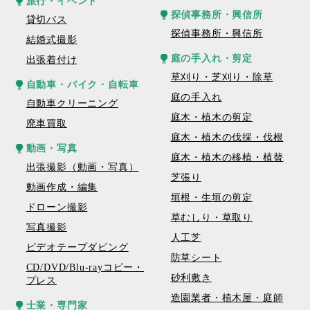
旅行・イベント
探偵事務所・興信所
貸切バス
探偵事務所・興信所
結婚式撮影
庭の手入れ・剪定
出張着付け
草刈り・芝刈り・除草
自動車・バイク・自転車
庭の手入れ
自動車クリーニング
庭木・植木の剪定
廃車買取
庭木・植木の伐採・伐根
動画・写真
庭木・植木の移植・植替
出張撮影（動画・写真）
芝張り
動画作成・編集
垣根・生垣の剪定
ドローン撮影
草むしり・草取り
写真撮影
人工芝
ビデオテープダビング
防草シート
CD/DVD/Blu-rayコピー・
砂利敷き
プレス
造園業者・植木屋・庭師
士業・専門家