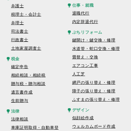
仕事・就職
弁護士
退職代行
税理士・会計士
内定辞退代行
弁理士
司法書士
ぷちリフォーム
行政書士
鍵開け・鍵交換・修理
土地家屋調査士
水道管・蛇口交換・修理
畳替え・交換
税金
エアコン工事
確定申告
人工芝
相続相談・相続税
網戸の張り替え・修理
贈与税・贈与相談
障子の張り替え・修理
遺言書作成
ふすまの張り替え・修理
生前贈与
デザイン
法律
似顔絵作成
法律相談
ウェルカムボード作成
車庫証明取得・自動車登