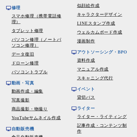
似顔絵作成
修理
キャラクターデザイン
スマホ修理（携帯電話修
理）
LINEスタンプ作成
タブレット修理
ウェルカムボード作成
パソコン修理（ノートパ
漫画制作
ソコン修理）
アウトソーシング・BPO
データ復旧
資料作成
ドローン修理
マニュアル作成
パソコントラブル
スキャニング代行
動画・写真
イベント
動画作成・編集
貸切バス
写真撮影
ライター
商品撮影・物撮り
ライター・ライティング
YouTubeサムネイル作成
記事作成・コンテンツ制
自動販売機
作