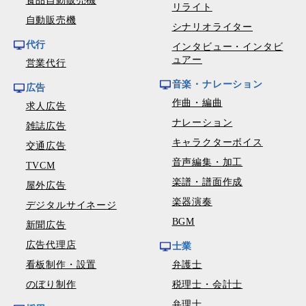
食品自動販売機
リライト
自動販売機
シナリオライター
代行
インタビュー・インタビ
ュアー
営業代行
音楽・ナレーション
広告
作曲・編曲
求人広告
ナレーション
雑誌広告
キャラクターボイス
交通広告
音声編集・加工
TVCM
楽譜・譜面作成
屋外広告
楽器演奏
デジタルサイネージ
BGM
新聞広告
広告代理店
士業
看板制作・設置
弁護士
のぼり制作
税理士・会計士
弁理士