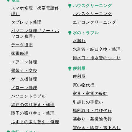
修理
ハウスクリーニング
スマホ修理（携帯電話修
理）
ハウスクリーニング
タブレット修理
エアコンクリーニング
パソコン修理（ノートパ
水のトラブル
ソコン修理）
水漏れ
データ復旧
水道管・蛇口交換・修理
家電修理
排水口・排水管のつまり
エアコン修理
便利屋
畳替え・交換
便利屋
ゲーム機修理
買い物代行
ドローン修理
家具・家電の移動
パソコントラブル
引越しの手伝い
網戸の張り替え・修理
場所取り・並び代行
障子の張り替え・修理
墓参り・墓掃除代行
ふすまの張り替え・修理
雪かき・除雪・雪下ろし