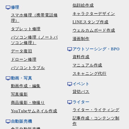
似顔絵作成
修理
キャラクターデザイン
スマホ修理（携帯電話修
理）
LINEスタンプ作成
タブレット修理
ウェルカムボード作成
パソコン修理（ノートパ
漫画制作
ソコン修理）
アウトソーシング・BPO
データ復旧
資料作成
ドローン修理
マニュアル作成
パソコントラブル
スキャニング代行
動画・写真
イベント
動画作成・編集
貸切バス
写真撮影
ライター
商品撮影・物撮り
ライター・ライティング
YouTubeサムネイル作成
記事作成・コンテンツ制
自動販売機
作