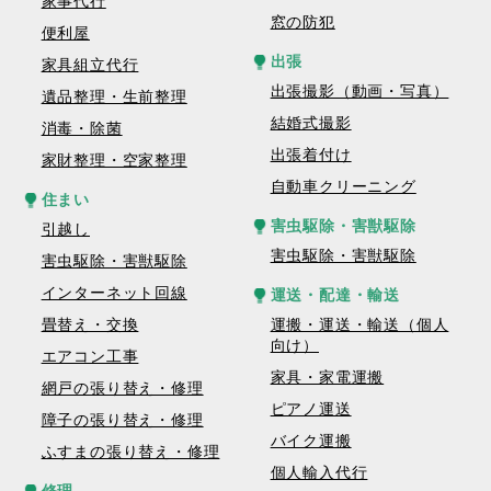
家事代行
窓の防犯
便利屋
出張
家具組立代行
出張撮影（動画・写真）
遺品整理・生前整理
結婚式撮影
消毒・除菌
出張着付け
家財整理・空家整理
自動車クリーニング
住まい
害虫駆除・害獣駆除
引越し
害虫駆除・害獣駆除
害虫駆除・害獣駆除
インターネット回線
運送・配達・輸送
畳替え・交換
運搬・運送・輸送（個人
向け）
エアコン工事
家具・家電運搬
網戸の張り替え・修理
ピアノ運送
障子の張り替え・修理
バイク運搬
ふすまの張り替え・修理
個人輸入代行