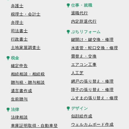
仕事・就職
弁護士
退職代行
税理士・会計士
内定辞退代行
弁理士
司法書士
ぷちリフォーム
行政書士
鍵開け・鍵交換・修理
土地家屋調査士
水道管・蛇口交換・修理
畳替え・交換
税金
エアコン工事
確定申告
人工芝
相続相談・相続税
網戸の張り替え・修理
贈与税・贈与相談
障子の張り替え・修理
遺言書作成
ふすまの張り替え・修理
生前贈与
デザイン
法律
似顔絵作成
法律相談
ウェルカムボード作成
車庫証明取得・自動車登