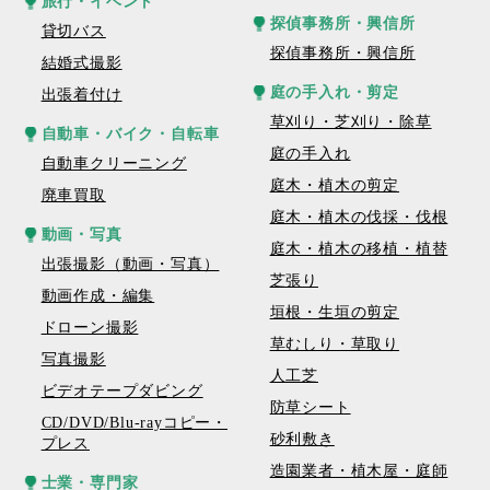
旅行・イベント
探偵事務所・興信所
貸切バス
探偵事務所・興信所
結婚式撮影
庭の手入れ・剪定
出張着付け
草刈り・芝刈り・除草
自動車・バイク・自転車
庭の手入れ
自動車クリーニング
庭木・植木の剪定
廃車買取
庭木・植木の伐採・伐根
動画・写真
庭木・植木の移植・植替
出張撮影（動画・写真）
芝張り
動画作成・編集
垣根・生垣の剪定
ドローン撮影
草むしり・草取り
写真撮影
人工芝
ビデオテープダビング
防草シート
CD/DVD/Blu-rayコピー・
砂利敷き
プレス
造園業者・植木屋・庭師
士業・専門家