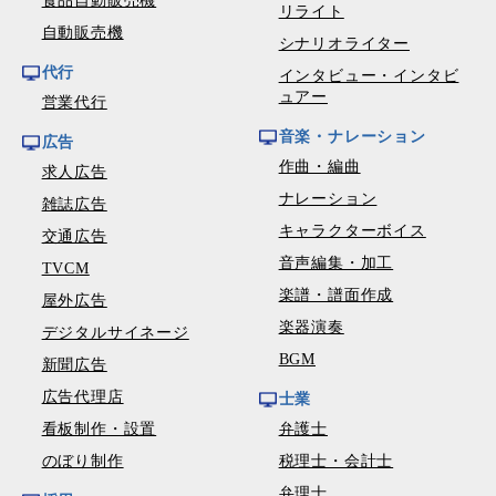
食品自動販売機
リライト
自動販売機
シナリオライター
代行
インタビュー・インタビ
ュアー
営業代行
音楽・ナレーション
広告
作曲・編曲
求人広告
ナレーション
雑誌広告
キャラクターボイス
交通広告
音声編集・加工
TVCM
楽譜・譜面作成
屋外広告
楽器演奏
デジタルサイネージ
BGM
新聞広告
広告代理店
士業
看板制作・設置
弁護士
のぼり制作
税理士・会計士
弁理士