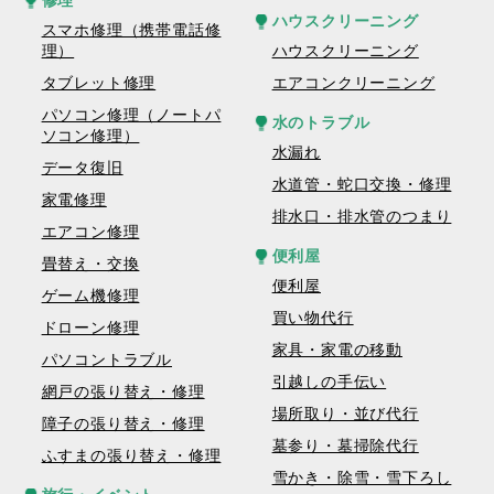
修理
ハウスクリーニング
スマホ修理（携帯電話修
理）
ハウスクリーニング
タブレット修理
エアコンクリーニング
パソコン修理（ノートパ
水のトラブル
ソコン修理）
水漏れ
データ復旧
水道管・蛇口交換・修理
家電修理
排水口・排水管のつまり
エアコン修理
便利屋
畳替え・交換
便利屋
ゲーム機修理
買い物代行
ドローン修理
家具・家電の移動
パソコントラブル
引越しの手伝い
網戸の張り替え・修理
場所取り・並び代行
障子の張り替え・修理
墓参り・墓掃除代行
ふすまの張り替え・修理
雪かき・除雪・雪下ろし