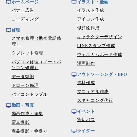
ホームページ
イラスト・漫画
バナー広告
イラスト作成
コーディング
アイコン作成
似顔絵作成
修理
キャラクターデザイン
スマホ修理（携帯電話修
理）
LINEスタンプ作成
タブレット修理
ウェルカムボード作成
パソコン修理（ノートパ
漫画制作
ソコン修理）
アウトソーシング・BPO
データ復旧
資料作成
ドローン修理
マニュアル作成
パソコントラブル
スキャニング代行
動画・写真
イベント
動画作成・編集
貸切バス
写真撮影
ライター
商品撮影・物撮り