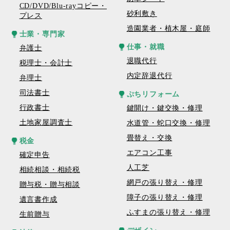
CD/DVD/Blu-rayコピー・
砂利敷き
プレス
造園業者・植木屋・庭師
士業・専門家
仕事・就職
弁護士
退職代行
税理士・会計士
内定辞退代行
弁理士
司法書士
ぷちリフォーム
行政書士
鍵開け・鍵交換・修理
土地家屋調査士
水道管・蛇口交換・修理
畳替え・交換
税金
エアコン工事
確定申告
人工芝
相続相談・相続税
網戸の張り替え・修理
贈与税・贈与相談
障子の張り替え・修理
遺言書作成
ふすまの張り替え・修理
生前贈与