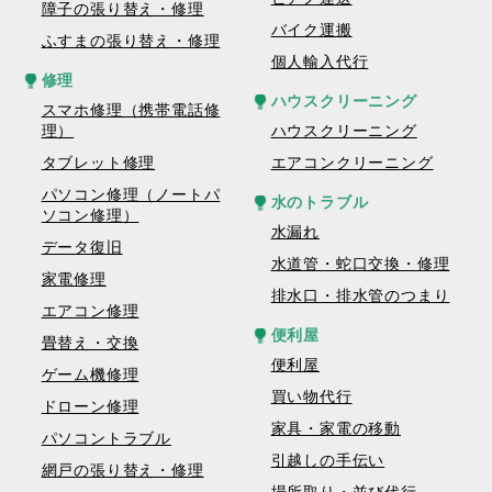
障子の張り替え・修理
バイク運搬
ふすまの張り替え・修理
個人輸入代行
修理
ハウスクリーニング
スマホ修理（携帯電話修
理）
ハウスクリーニング
タブレット修理
エアコンクリーニング
パソコン修理（ノートパ
水のトラブル
ソコン修理）
水漏れ
データ復旧
水道管・蛇口交換・修理
家電修理
排水口・排水管のつまり
エアコン修理
便利屋
畳替え・交換
便利屋
ゲーム機修理
買い物代行
ドローン修理
家具・家電の移動
パソコントラブル
引越しの手伝い
網戸の張り替え・修理