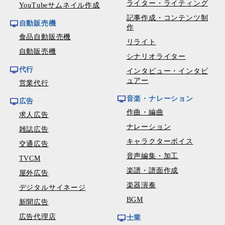
ライター・ライティング
YouTubeサムネイル作成
記事作成・コンテンツ制
自動販売機
作
食品自動販売機
リライト
自動販売機
シナリオライター
代行
インタビュー・インタビ
ュアー
営業代行
音楽・ナレーション
広告
作曲・編曲
求人広告
ナレーション
雑誌広告
キャラクターボイス
交通広告
音声編集・加工
TVCM
楽譜・譜面作成
屋外広告
楽器演奏
デジタルサイネージ
BGM
新聞広告
広告代理店
士業