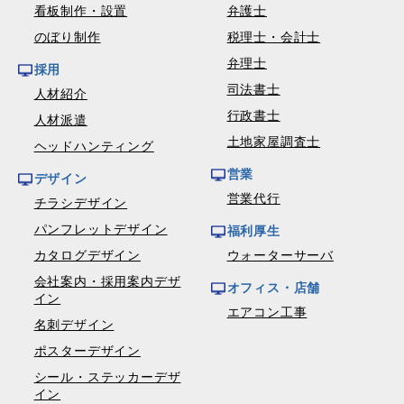
看板制作・設置
弁護士
のぼり制作
税理士・会計士
弁理士
採用
司法書士
人材紹介
行政書士
人材派遣
土地家屋調査士
ヘッドハンティング
営業
デザイン
営業代行
チラシデザイン
パンフレットデザイン
福利厚生
カタログデザイン
ウォーターサーバ
会社案内・採用案内デザ
オフィス・店舗
イン
エアコン工事
名刺デザイン
ポスターデザイン
シール・ステッカーデザ
イン