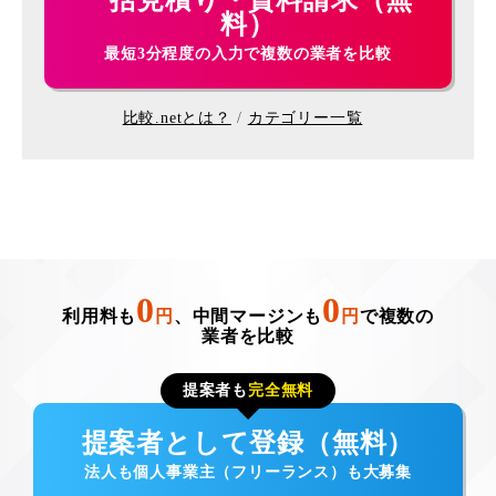
一括見積り・資料請求（無
料）
最短3分程度の入力で複数の業者を比較
比較.netとは？
カテゴリー一覧
0
0
利用料も
円
、中間マージンも
円
で複数の
業者を比較
提案者も
完全無料
提案者として登録（無料）
法人も個人事業主（フリーランス）も大募集