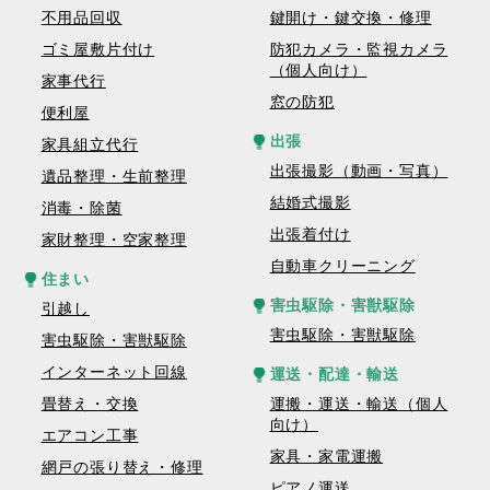
不用品回収
鍵開け・鍵交換・修理
ゴミ屋敷片付け
防犯カメラ・監視カメラ
（個人向け）
家事代行
窓の防犯
便利屋
出張
家具組立代行
出張撮影（動画・写真）
遺品整理・生前整理
結婚式撮影
消毒・除菌
出張着付け
家財整理・空家整理
自動車クリーニング
住まい
害虫駆除・害獣駆除
引越し
害虫駆除・害獣駆除
害虫駆除・害獣駆除
インターネット回線
運送・配達・輸送
畳替え・交換
運搬・運送・輸送（個人
向け）
エアコン工事
家具・家電運搬
網戸の張り替え・修理
ピアノ運送