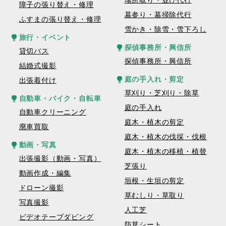
場所取り・並び代行
障子の張り替え・修理
墓参り・墓掃除代行
ふすまの張り替え・修理
雪かき・除雪・雪下ろし
旅行・イベント
探偵事務所・興信所
貸切バス
探偵事務所・興信所
結婚式撮影
庭の手入れ・剪定
出張着付け
草刈り・芝刈り・除草
自動車・バイク・自転車
庭の手入れ
自動車クリーニング
庭木・植木の剪定
廃車買取
庭木・植木の伐採・伐根
動画・写真
庭木・植木の移植・植替
出張撮影（動画・写真）
芝張り
動画作成・編集
垣根・生垣の剪定
ドローン撮影
草むしり・草取り
写真撮影
人工芝
ビデオテープダビング
防草シート