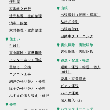
便利屋
出張
家具組立代行
出張撮影（動画・写真）
遺品整理・生前整理
結婚式撮影
消毒・除菌
出張着付け
家財整理・空家整理
自動車クリーニング
住まい
害虫駆除・害獣駆除
引越し
害虫駆除・害獣駆除
害虫駆除・害獣駆除
インターネット回線
運送・配達・輸送
畳替え・交換
運搬・運送・輸送（個人
向け）
エアコン工事
家具・家電運搬
網戸の張り替え・修理
ピアノ運送
障子の張り替え・修理
バイク運搬
ふすまの張り替え・修理
個人輸入代行
修理
ハウスクリーニング