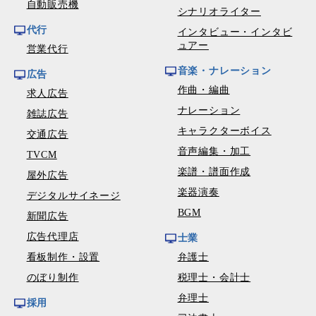
自動販売機
シナリオライター
代行
インタビュー・インタビ
ュアー
営業代行
音楽・ナレーション
広告
作曲・編曲
求人広告
ナレーション
雑誌広告
キャラクターボイス
交通広告
音声編集・加工
TVCM
楽譜・譜面作成
屋外広告
楽器演奏
デジタルサイネージ
BGM
新聞広告
広告代理店
士業
看板制作・設置
弁護士
のぼり制作
税理士・会計士
弁理士
採用