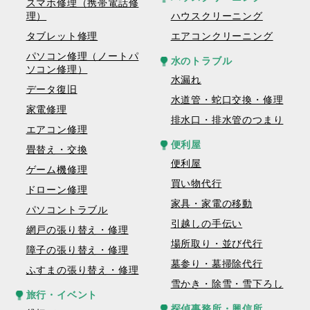
スマホ修理（携帯電話修
理）
ハウスクリーニング
タブレット修理
エアコンクリーニング
パソコン修理（ノートパ
水のトラブル
ソコン修理）
水漏れ
データ復旧
水道管・蛇口交換・修理
家電修理
排水口・排水管のつまり
エアコン修理
便利屋
畳替え・交換
便利屋
ゲーム機修理
買い物代行
ドローン修理
家具・家電の移動
パソコントラブル
引越しの手伝い
網戸の張り替え・修理
場所取り・並び代行
障子の張り替え・修理
墓参り・墓掃除代行
ふすまの張り替え・修理
雪かき・除雪・雪下ろし
旅行・イベント
探偵事務所・興信所