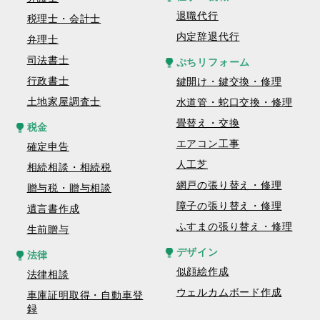
退職代行
税理士・会計士
内定辞退代行
弁理士
司法書士
ぷちリフォーム
行政書士
鍵開け・鍵交換・修理
土地家屋調査士
水道管・蛇口交換・修理
畳替え・交換
税金
エアコン工事
確定申告
人工芝
相続相談・相続税
網戸の張り替え・修理
贈与税・贈与相談
障子の張り替え・修理
遺言書作成
ふすまの張り替え・修理
生前贈与
デザイン
法律
似顔絵作成
法律相談
ウェルカムボード作成
車庫証明取得・自動車登
録