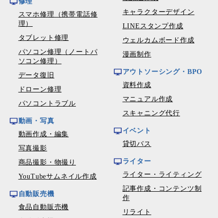
修理
キャラクターデザイン
スマホ修理（携帯電話修
理）
LINEスタンプ作成
タブレット修理
ウェルカムボード作成
パソコン修理（ノートパ
漫画制作
ソコン修理）
アウトソーシング・BPO
データ復旧
資料作成
ドローン修理
マニュアル作成
パソコントラブル
スキャニング代行
動画・写真
イベント
動画作成・編集
貸切バス
写真撮影
ライター
商品撮影・物撮り
ライター・ライティング
YouTubeサムネイル作成
記事作成・コンテンツ制
自動販売機
作
食品自動販売機
リライト