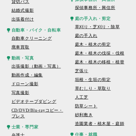
貸切バス
探偵事務所・興信所
結婚式撮影
庭の手入れ・剪定
出張着付け
草刈り・芝刈り・除草
自動車・バイク・自転車
庭の手入れ
自動車クリーニング
庭木・植木の剪定
廃車買取
庭木・植木の伐採・伐根
動画・写真
庭木・植木の移植・植替
出張撮影（動画・写真）
芝張り
動画作成・編集
垣根・生垣の剪定
ドローン撮影
草むしり・草取り
写真撮影
人工芝
ビデオテープダビング
防草シート
CD/DVD/Blu-rayコピー・
砂利敷き
プレス
造園業者・植木屋・庭師
士業・専門家
仕事・就職
弁護士