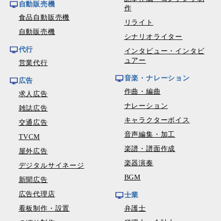
自動販売機
作
食品自動販売機
リライト
自動販売機
シナリオライター
代行
インタビュー・インタビ
ュアー
営業代行
音楽・ナレーション
広告
作曲・編曲
求人広告
ナレーション
雑誌広告
キャラクターボイス
交通広告
音声編集・加工
TVCM
楽譜・譜面作成
屋外広告
楽器演奏
デジタルサイネージ
BGM
新聞広告
広告代理店
士業
看板制作・設置
弁護士