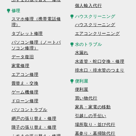
個人輸入代行
修理
ハウスクリーニング
スマホ修理（携帯電話修
理）
ハウスクリーニング
タブレット修理
エアコンクリーニング
パソコン修理（ノートパ
水のトラブル
ソコン修理）
水漏れ
データ復旧
水道管・蛇口交換・修理
家電修理
排水口・排水管のつまり
エアコン修理
便利屋
畳替え・交換
便利屋
ゲーム機修理
買い物代行
ドローン修理
家具・家電の移動
パソコントラブル
引越しの手伝い
網戸の張り替え・修理
場所取り・並び代行
障子の張り替え・修理
墓参り・墓掃除代行