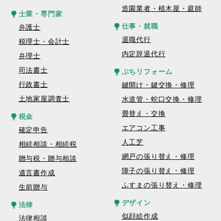
造園業者・植木屋・庭師
士業・専門家
仕事・就職
弁護士
退職代行
税理士・会計士
内定辞退代行
弁理士
司法書士
ぷちリフォーム
行政書士
鍵開け・鍵交換・修理
土地家屋調査士
水道管・蛇口交換・修理
畳替え・交換
税金
エアコン工事
確定申告
人工芝
相続相談・相続税
網戸の張り替え・修理
贈与税・贈与相談
障子の張り替え・修理
遺言書作成
ふすまの張り替え・修理
生前贈与
デザイン
法律
似顔絵作成
法律相談