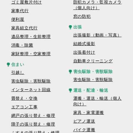
ゴミ屋敷片付け
防犯カメラ・監視カメラ
（個人向け）
家事代行
窓の防犯
便利屋
出張
家具組立代行
出張撮影（動画・写真）
遺品整理・生前整理
結婚式撮影
消毒・除菌
出張着付け
家財整理・空家整理
自動車クリーニング
住まい
害虫駆除・害獣駆除
引越し
害虫駆除・害獣駆除
害虫駆除・害獣駆除
インターネット回線
運送・配達・輸送
畳替え・交換
運搬・運送・輸送（個人
向け）
エアコン工事
家具・家電運搬
網戸の張り替え・修理
ピアノ運送
障子の張り替え・修理
バイク運搬
ふすまの張り替え・修理