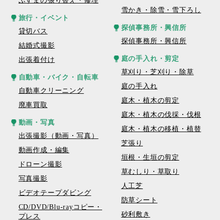
ふすまの張り替え・修理
雪かき・除雪・雪下ろし
旅行・イベント
探偵事務所・興信所
貸切バス
探偵事務所・興信所
結婚式撮影
庭の手入れ・剪定
出張着付け
草刈り・芝刈り・除草
自動車・バイク・自転車
庭の手入れ
自動車クリーニング
庭木・植木の剪定
廃車買取
庭木・植木の伐採・伐根
動画・写真
庭木・植木の移植・植替
出張撮影（動画・写真）
芝張り
動画作成・編集
垣根・生垣の剪定
ドローン撮影
草むしり・草取り
写真撮影
人工芝
ビデオテープダビング
防草シート
CD/DVD/Blu-rayコピー・
砂利敷き
プレス