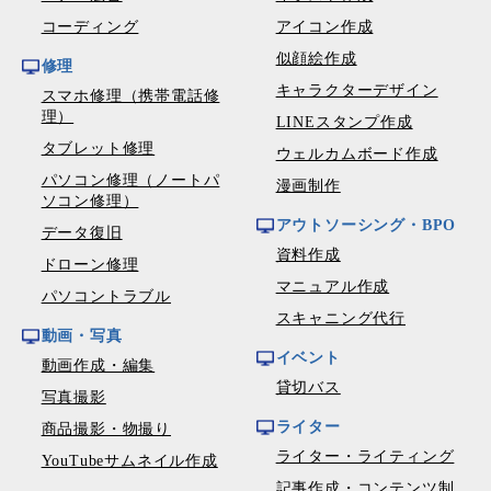
コーディング
アイコン作成
似顔絵作成
修理
キャラクターデザイン
スマホ修理（携帯電話修
理）
LINEスタンプ作成
タブレット修理
ウェルカムボード作成
パソコン修理（ノートパ
漫画制作
ソコン修理）
アウトソーシング・BPO
データ復旧
資料作成
ドローン修理
マニュアル作成
パソコントラブル
スキャニング代行
動画・写真
イベント
動画作成・編集
貸切バス
写真撮影
ライター
商品撮影・物撮り
ライター・ライティング
YouTubeサムネイル作成
記事作成・コンテンツ制