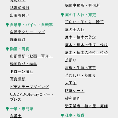
貸切バス
探偵事務所・興信所
結婚式撮影
庭の手入れ・剪定
出張着付け
草刈り・芝刈り・除草
自動車・バイク・自転車
庭の手入れ
自動車クリーニング
庭木・植木の剪定
廃車買取
庭木・植木の伐採・伐根
動画・写真
庭木・植木の移植・植替
出張撮影（動画・写真）
芝張り
動画作成・編集
垣根・生垣の剪定
ドローン撮影
草むしり・草取り
写真撮影
人工芝
ビデオテープダビング
防草シート
CD/DVD/Blu-rayコピー・
砂利敷き
プレス
造園業者・植木屋・庭師
士業・専門家
仕事・就職
弁護士