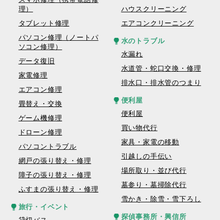
理）
ハウスクリーニング
タブレット修理
エアコンクリーニング
パソコン修理（ノートパ
水のトラブル
ソコン修理）
水漏れ
データ復旧
水道管・蛇口交換・修理
家電修理
排水口・排水管のつまり
エアコン修理
便利屋
畳替え・交換
便利屋
ゲーム機修理
買い物代行
ドローン修理
家具・家電の移動
パソコントラブル
引越しの手伝い
網戸の張り替え・修理
場所取り・並び代行
障子の張り替え・修理
墓参り・墓掃除代行
ふすまの張り替え・修理
雪かき・除雪・雪下ろし
旅行・イベント
探偵事務所・興信所