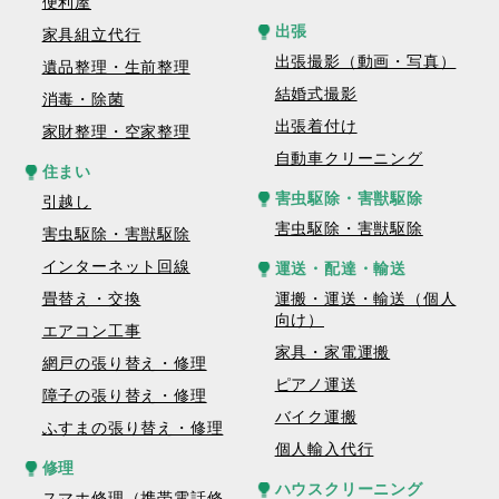
便利屋
出張
家具組立代行
出張撮影（動画・写真）
遺品整理・生前整理
結婚式撮影
消毒・除菌
出張着付け
家財整理・空家整理
自動車クリーニング
住まい
害虫駆除・害獣駆除
引越し
害虫駆除・害獣駆除
害虫駆除・害獣駆除
インターネット回線
運送・配達・輸送
畳替え・交換
運搬・運送・輸送（個人
向け）
エアコン工事
家具・家電運搬
網戸の張り替え・修理
ピアノ運送
障子の張り替え・修理
バイク運搬
ふすまの張り替え・修理
個人輸入代行
修理
ハウスクリーニング
スマホ修理（携帯電話修