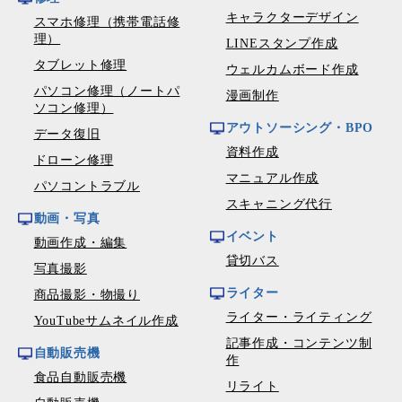
キャラクターデザイン
スマホ修理（携帯電話修
理）
LINEスタンプ作成
タブレット修理
ウェルカムボード作成
パソコン修理（ノートパ
漫画制作
ソコン修理）
アウトソーシング・BPO
データ復旧
資料作成
ドローン修理
マニュアル作成
パソコントラブル
スキャニング代行
動画・写真
イベント
動画作成・編集
貸切バス
写真撮影
ライター
商品撮影・物撮り
ライター・ライティング
YouTubeサムネイル作成
記事作成・コンテンツ制
自動販売機
作
食品自動販売機
リライト