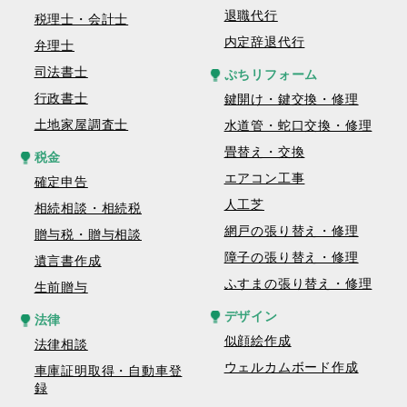
退職代行
税理士・会計士
内定辞退代行
弁理士
司法書士
ぷちリフォーム
行政書士
鍵開け・鍵交換・修理
土地家屋調査士
水道管・蛇口交換・修理
畳替え・交換
税金
エアコン工事
確定申告
人工芝
相続相談・相続税
網戸の張り替え・修理
贈与税・贈与相談
障子の張り替え・修理
遺言書作成
ふすまの張り替え・修理
生前贈与
デザイン
法律
似顔絵作成
法律相談
ウェルカムボード作成
車庫証明取得・自動車登
録