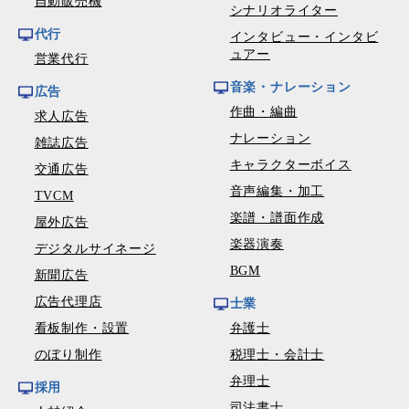
自動販売機
シナリオライター
代行
インタビュー・インタビ
ュアー
営業代行
音楽・ナレーション
広告
作曲・編曲
求人広告
ナレーション
雑誌広告
キャラクターボイス
交通広告
音声編集・加工
TVCM
楽譜・譜面作成
屋外広告
楽器演奏
デジタルサイネージ
BGM
新聞広告
広告代理店
士業
看板制作・設置
弁護士
のぼり制作
税理士・会計士
弁理士
採用
司法書士