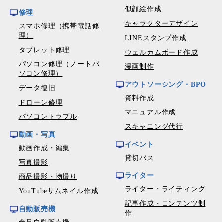
似顔絵作成
修理
キャラクターデザイン
スマホ修理（携帯電話修
理）
LINEスタンプ作成
タブレット修理
ウェルカムボード作成
パソコン修理（ノートパ
漫画制作
ソコン修理）
アウトソーシング・BPO
データ復旧
資料作成
ドローン修理
マニュアル作成
パソコントラブル
スキャニング代行
動画・写真
イベント
動画作成・編集
貸切バス
写真撮影
ライター
商品撮影・物撮り
ライター・ライティング
YouTubeサムネイル作成
記事作成・コンテンツ制
自動販売機
作