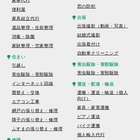
家事代行
窓の防犯
便利屋
出張
家具組立代行
出張撮影（動画・写真）
遺品整理・生前整理
結婚式撮影
消毒・除菌
出張着付け
家財整理・空家整理
自動車クリーニング
住まい
害虫駆除・害獣駆除
引越し
害虫駆除・害獣駆除
害虫駆除・害獣駆除
インターネット回線
運送・配達・輸送
畳替え・交換
運搬・運送・輸送（個人
向け）
エアコン工事
家具・家電運搬
網戸の張り替え・修理
ピアノ運送
障子の張り替え・修理
バイク運搬
ふすまの張り替え・修理
個人輸入代行