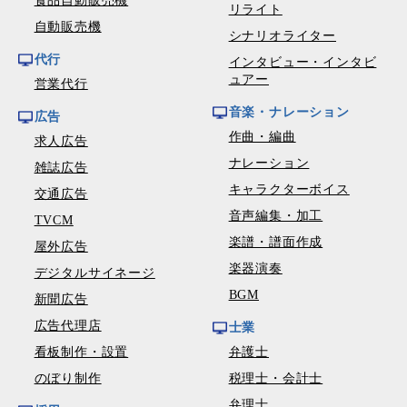
食品自動販売機
リライト
自動販売機
シナリオライター
代行
インタビュー・インタビ
ュアー
営業代行
音楽・ナレーション
広告
作曲・編曲
求人広告
ナレーション
雑誌広告
キャラクターボイス
交通広告
音声編集・加工
TVCM
楽譜・譜面作成
屋外広告
楽器演奏
デジタルサイネージ
BGM
新聞広告
広告代理店
士業
看板制作・設置
弁護士
のぼり制作
税理士・会計士
弁理士