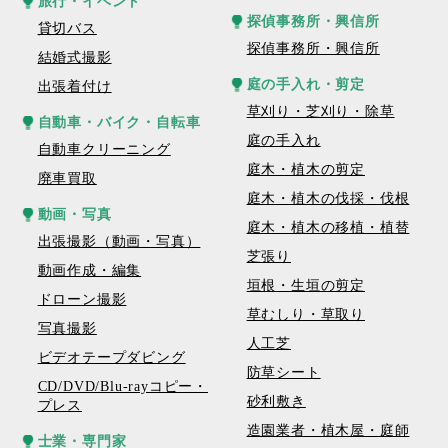
旅行・イベント
探偵事務所・興信所
貸切バス
探偵事務所・興信所
結婚式撮影
庭の手入れ・剪定
出張着付け
草刈り・芝刈り・除草
自動車・バイク・自転車
庭の手入れ
自動車クリーニング
庭木・植木の剪定
廃車買取
庭木・植木の伐採・伐根
動画・写真
庭木・植木の移植・植替
出張撮影（動画・写真）
芝張り
動画作成・編集
垣根・生垣の剪定
ドローン撮影
草むしり・草取り
写真撮影
人工芝
ビデオテープダビング
防草シート
CD/DVD/Blu-rayコピー・
砂利敷き
プレス
造園業者・植木屋・庭師
士業・専門家