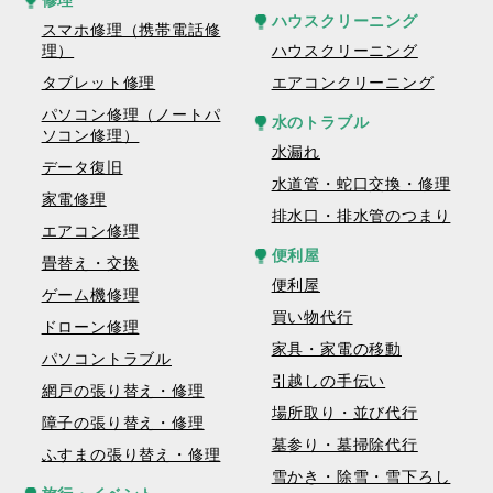
修理
ハウスクリーニング
スマホ修理（携帯電話修
理）
ハウスクリーニング
タブレット修理
エアコンクリーニング
パソコン修理（ノートパ
水のトラブル
ソコン修理）
水漏れ
データ復旧
水道管・蛇口交換・修理
家電修理
排水口・排水管のつまり
エアコン修理
便利屋
畳替え・交換
便利屋
ゲーム機修理
買い物代行
ドローン修理
家具・家電の移動
パソコントラブル
引越しの手伝い
網戸の張り替え・修理
場所取り・並び代行
障子の張り替え・修理
墓参り・墓掃除代行
ふすまの張り替え・修理
雪かき・除雪・雪下ろし