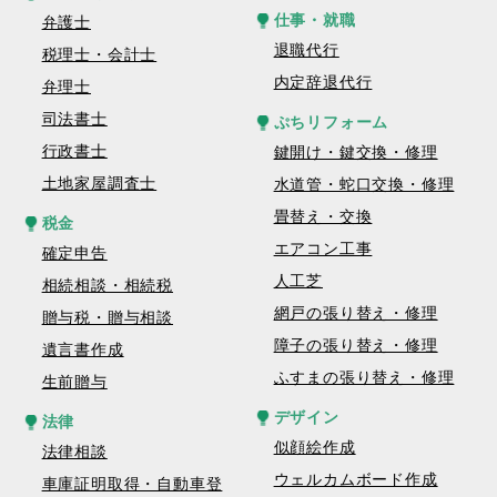
仕事・就職
弁護士
退職代行
税理士・会計士
内定辞退代行
弁理士
司法書士
ぷちリフォーム
行政書士
鍵開け・鍵交換・修理
土地家屋調査士
水道管・蛇口交換・修理
畳替え・交換
税金
エアコン工事
確定申告
人工芝
相続相談・相続税
網戸の張り替え・修理
贈与税・贈与相談
障子の張り替え・修理
遺言書作成
ふすまの張り替え・修理
生前贈与
デザイン
法律
似顔絵作成
法律相談
ウェルカムボード作成
車庫証明取得・自動車登