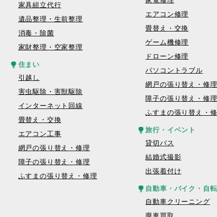
家電修理
家具組立代行
エアコン修理
遺品整理・生前整理
畳替え・交換
消毒・除菌
ゲーム機修理
家財整理・空家整理
ドローン修理
住まい
パソコントラブル
引越し
網戸の張り替え・修
害虫駆除・害獣駆除
障子の張り替え・修
インターネット回線
ふすまの張り替え・
畳替え・交換
旅行・イベント
エアコン工事
貸切バス
網戸の張り替え・修理
結婚式撮影
障子の張り替え・修理
出張着付け
ふすまの張り替え・修理
自動車・バイク・自
自動車クリーニング
廃車買取