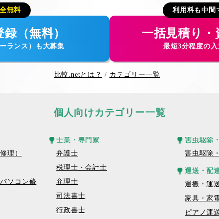
全無料
利用料も中間
登録（無料）
一括見積り・
ーランス）も大募集
最短3分程度の
比較.netとは？
カテゴリー一覧
個人向けカテゴリー一覧
士業・専門家
害虫駆除
話修理）
弁護士
害虫駆除
税理士・会計士
運送・配
トパソコン修
弁理士
運搬・運
司法書士
家具・家
行政書士
ピアノ運