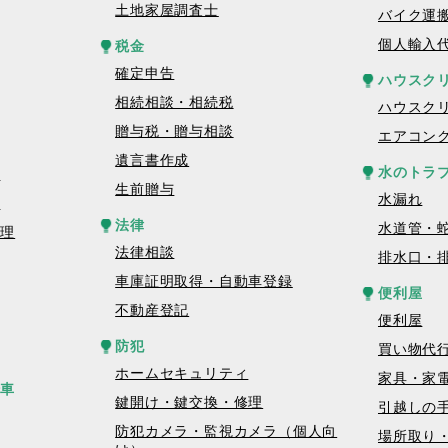
土地家屋調査士
バイク運
個人輸入
税金
確定申告
ハウスク
相続相談・相続税
ハウスク
贈与税・贈与相談
エアコン
遺言書作成
水のトラ
理
生前贈与
水漏れ
理
法律
水道管・
修理
法律相談
排水口・
車庫証明取得・自動車登録
便利屋
不動産登記
便利屋
防犯
買い物代
ホームセキュリティ
家具・家
転車
鍵開け・鍵交換・修理
引越しの
防犯カメラ・監視カメラ（個人向
場所取り