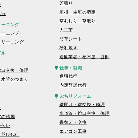
芝張り
搬
垣根・生垣の剪定
代行
草むしり・草取り
リーニング
人工芝
リーニング
防草シート
クリーニング
砂利敷き
ブル
造園業者・植木屋・庭師
仕事・就職
蛇口交換・修理
退職代行
排水管のつまり
内定辞退代行
ぷちリフォーム
鍵開け・鍵交換・修理
行
水道管・蛇口交換・修理
電の移動
畳替え・交換
手伝い
エアコン工事
・並び代行