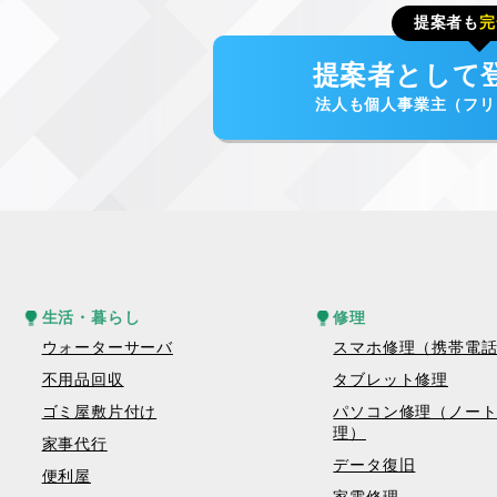
提案者も
完
提案者として
法人も個人事業主（フリ
生活・暮らし
修理
ウォーターサーバ
スマホ修理（携帯電
不用品回収
タブレット修理
ゴミ屋敷片付け
パソコン修理（ノー
理）
家事代行
データ復旧
便利屋