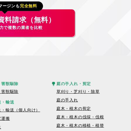
マージンも
完全無料
資料請求（無料）
入力で複数の業者を比較
・害獣駆除
庭の手入れ・剪定
・害獣駆除
草刈り・芝刈り・除草
庭の手入れ
達・輸送
庭木・植木の剪定
送・輸送（個人向け）
庭木・植木の伐採・伐根
電運搬
庭木・植木の移植・植替
送