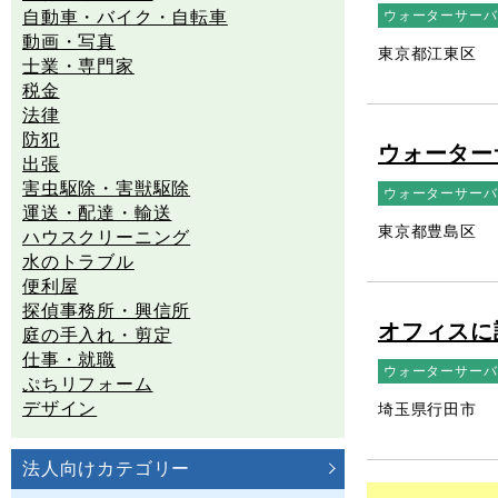
自動車・バイク・自転車
ウォーターサーバ
動画・写真
東京都江東区
士業・専門家
税金
法律
防犯
ウォーター
出張
害虫駆除・害獣駆除
ウォーターサーバ
運送・配達・輸送
東京都豊島区
ハウスクリーニング
水のトラブル
便利屋
探偵事務所・興信所
オフィスに
庭の手入れ・剪定
仕事・就職
ウォーターサーバ
ぷちリフォーム
デザイン
埼玉県行田市
法人向けカテゴリー