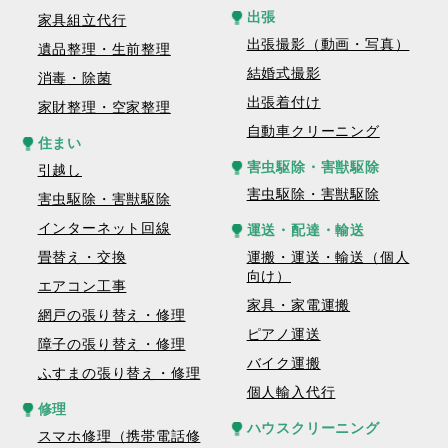
出張
家具組立代行
出張撮影（動画・写真）
遺品整理・生前整理
結婚式撮影
消毒・除菌
出張着付け
家財整理・空家整理
自動車クリーニング
住まい
害虫駆除・害獣駆除
引越し
害虫駆除・害獣駆除
害虫駆除・害獣駆除
インターネット回線
運送・配達・輸送
畳替え・交換
運搬・運送・輸送（個人
向け）
エアコン工事
家具・家電運搬
網戸の張り替え・修理
ピアノ運送
障子の張り替え・修理
バイク運搬
ふすまの張り替え・修理
個人輸入代行
修理
ハウスクリーニング
スマホ修理（携帯電話修