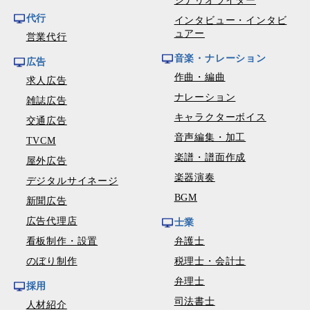
シナリオライター
代行
インタビュー・インタビ
ュアー
営業代行
音楽・ナレーション
広告
作曲・編曲
求人広告
ナレーション
雑誌広告
キャラクターボイス
交通広告
音声編集・加工
TVCM
楽譜・譜面作成
屋外広告
楽器演奏
デジタルサイネージ
BGM
新聞広告
広告代理店
士業
看板制作・設置
弁護士
のぼり制作
税理士・会計士
弁理士
採用
司法書士
人材紹介