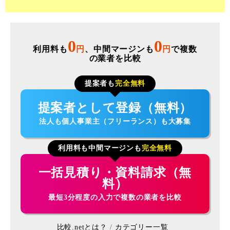
0
0
利用料も
円
、中間マージンも
円
で複数
の業者を比較
提案者も
完全無料
提案者として登録（無料）
法人も個人事業主（フリーランス）も大募集
利用料も中間マージンも
完全無料
一括見積り・資料請求（無
料）
最短3分程度の入力で複数の業者を比較
比較.netとは？
カテゴリー一覧