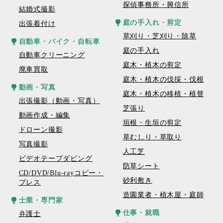
探偵事務所・興信所
結婚式撮影
庭の手入れ・剪定
出張着付け
草刈り・芝刈り・除草
自動車・バイク・自転車
庭の手入れ
自動車クリーニング
庭木・植木の剪定
廃車買取
庭木・植木の伐採・伐根
動画・写真
庭木・植木の移植・植替
出張撮影（動画・写真）
芝張り
動画作成・編集
垣根・生垣の剪定
ドローン撮影
草むしり・草取り
写真撮影
人工芝
ビデオテープダビング
防草シート
CD/DVD/Blu-rayコピー・
砂利敷き
プレス
造園業者・植木屋・庭師
士業・専門家
仕事・就職
弁護士