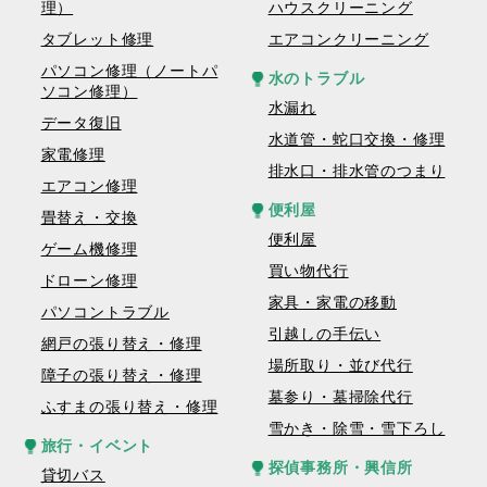
理）
ハウスクリーニング
タブレット修理
エアコンクリーニング
パソコン修理（ノートパ
水のトラブル
ソコン修理）
水漏れ
データ復旧
水道管・蛇口交換・修理
家電修理
排水口・排水管のつまり
エアコン修理
便利屋
畳替え・交換
便利屋
ゲーム機修理
買い物代行
ドローン修理
家具・家電の移動
パソコントラブル
引越しの手伝い
網戸の張り替え・修理
場所取り・並び代行
障子の張り替え・修理
墓参り・墓掃除代行
ふすまの張り替え・修理
雪かき・除雪・雪下ろし
旅行・イベント
探偵事務所・興信所
貸切バス