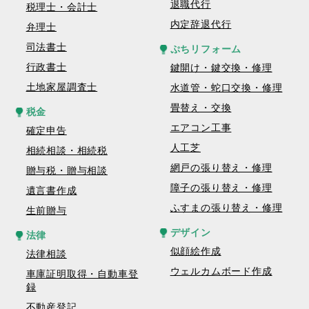
退職代行
税理士・会計士
内定辞退代行
弁理士
司法書士
ぷちリフォーム
行政書士
鍵開け・鍵交換・修理
土地家屋調査士
水道管・蛇口交換・修理
畳替え・交換
税金
エアコン工事
確定申告
人工芝
相続相談・相続税
網戸の張り替え・修理
贈与税・贈与相談
障子の張り替え・修理
遺言書作成
ふすまの張り替え・修理
生前贈与
デザイン
法律
似顔絵作成
法律相談
ウェルカムボード作成
車庫証明取得・自動車登
録
不動産登記