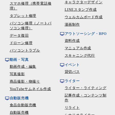
キャラクターデザイン
スマホ修理（携帯電話修
理）
LINEスタンプ作成
タブレット修理
ウェルカムボード作成
パソコン修理（ノートパ
漫画制作
ソコン修理）
アウトソーシング・BPO
データ復旧
資料作成
ドローン修理
マニュアル作成
パソコントラブル
スキャニング代行
動画・写真
イベント
動画作成・編集
貸切バス
写真撮影
ライター
商品撮影・物撮り
ライター・ライティング
YouTubeサムネイル作成
記事作成・コンテンツ制
自動販売機
作
食品自動販売機
リライト
自動販売機