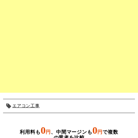
エアコン工事
0
0
利用料も
円
、中間マージンも
円
で複数
の業者を比較