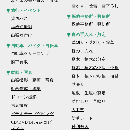
ふすまの張り替え・修理
雪かき・除雪・雪下ろし
旅行・イベント
探偵事務所・興信所
貸切バス
探偵事務所・興信所
結婚式撮影
庭の手入れ・剪定
出張着付け
草刈り・芝刈り・除草
自動車・バイク・自転車
庭の手入れ
自動車クリーニング
庭木・植木の剪定
廃車買取
庭木・植木の伐採・伐根
動画・写真
庭木・植木の移植・植替
出張撮影（動画・写真）
芝張り
動画作成・編集
垣根・生垣の剪定
ドローン撮影
草むしり・草取り
写真撮影
人工芝
ビデオテープダビング
防草シート
CD/DVD/Blu-rayコピー・
砂利敷き
プレス