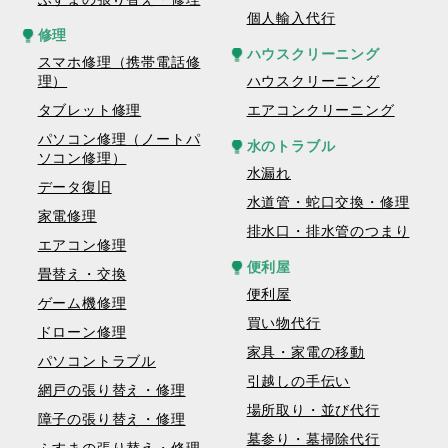
個人輸入代行
修理
ハウスクリーニング
スマホ修理（携帯電話修
理）
ハウスクリーニング
タブレット修理
エアコンクリーニング
パソコン修理（ノートパ
水のトラブル
ソコン修理）
水漏れ
データ復旧
水道管・蛇口交換・修理
家電修理
排水口・排水管のつまり
エアコン修理
便利屋
畳替え・交換
便利屋
ゲーム機修理
買い物代行
ドローン修理
家具・家電の移動
パソコントラブル
引越しの手伝い
網戸の張り替え・修理
場所取り・並び代行
障子の張り替え・修理
墓参り・墓掃除代行