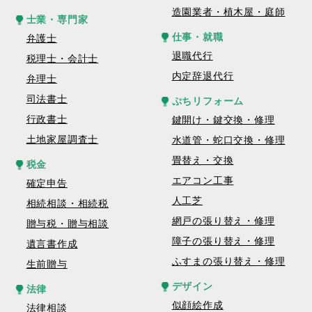
造園業者・植木屋・庭師
士業・専門家
仕事・就職
弁護士
退職代行
税理士・会計士
内定辞退代行
弁理士
司法書士
ぷちリフォーム
行政書士
鍵開け・鍵交換・修理
土地家屋調査士
水道管・蛇口交換・修理
畳替え・交換
税金
エアコン工事
確定申告
人工芝
相続相談・相続税
網戸の張り替え・修理
贈与税・贈与相談
障子の張り替え・修理
遺言書作成
ふすまの張り替え・修理
生前贈与
デザイン
法律
似顔絵作成
法律相談