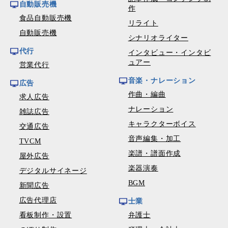
自動販売機
作
食品自動販売機
リライト
自動販売機
シナリオライター
代行
インタビュー・インタビ
ュアー
営業代行
音楽・ナレーション
広告
作曲・編曲
求人広告
ナレーション
雑誌広告
キャラクターボイス
交通広告
音声編集・加工
TVCM
楽譜・譜面作成
屋外広告
楽器演奏
デジタルサイネージ
BGM
新聞広告
広告代理店
士業
看板制作・設置
弁護士