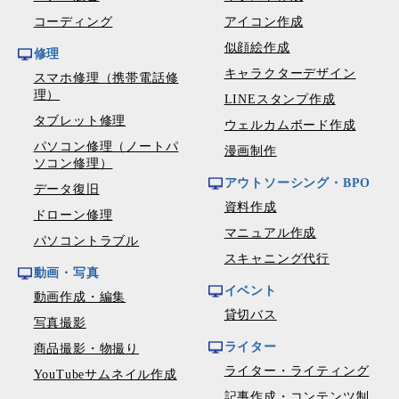
コーディング
アイコン作成
似顔絵作成
修理
キャラクターデザイン
スマホ修理（携帯電話修
理）
LINEスタンプ作成
タブレット修理
ウェルカムボード作成
パソコン修理（ノートパ
漫画制作
ソコン修理）
アウトソーシング・BPO
データ復旧
資料作成
ドローン修理
マニュアル作成
パソコントラブル
スキャニング代行
動画・写真
イベント
動画作成・編集
貸切バス
写真撮影
ライター
商品撮影・物撮り
ライター・ライティング
YouTubeサムネイル作成
記事作成・コンテンツ制