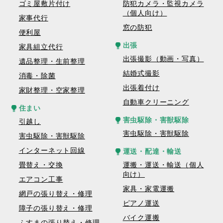
ゴミ屋敷片付け
防犯カメラ・監視カメラ
（個人向け）
家事代行
窓の防犯
便利屋
出張
家具組立代行
出張撮影（動画・写真）
遺品整理・生前整理
結婚式撮影
消毒・除菌
出張着付け
家財整理・空家整理
自動車クリーニング
住まい
害虫駆除・害獣駆除
引越し
害虫駆除・害獣駆除
害虫駆除・害獣駆除
インターネット回線
運送・配達・輸送
畳替え・交換
運搬・運送・輸送（個人
向け）
エアコン工事
家具・家電運搬
網戸の張り替え・修理
ピアノ運送
障子の張り替え・修理
バイク運搬
ふすまの張り替え・修理