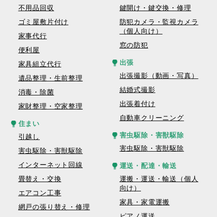
不用品回収
鍵開け・鍵交換・修理
ゴミ屋敷片付け
防犯カメラ・監視カメラ
（個人向け）
家事代行
窓の防犯
便利屋
出張
家具組立代行
出張撮影（動画・写真）
遺品整理・生前整理
結婚式撮影
消毒・除菌
出張着付け
家財整理・空家整理
自動車クリーニング
住まい
害虫駆除・害獣駆除
引越し
害虫駆除・害獣駆除
害虫駆除・害獣駆除
インターネット回線
運送・配達・輸送
畳替え・交換
運搬・運送・輸送（個人
向け）
エアコン工事
家具・家電運搬
網戸の張り替え・修理
ピアノ運送