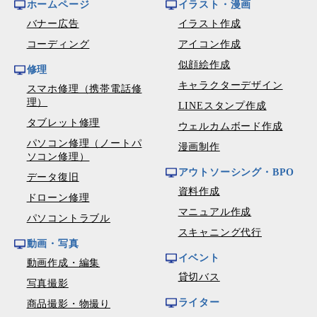
ホームページ
イラスト・漫画
バナー広告
イラスト作成
コーディング
アイコン作成
似顔絵作成
修理
キャラクターデザイン
スマホ修理（携帯電話修
理）
LINEスタンプ作成
タブレット修理
ウェルカムボード作成
パソコン修理（ノートパ
漫画制作
ソコン修理）
アウトソーシング・BPO
データ復旧
資料作成
ドローン修理
マニュアル作成
パソコントラブル
スキャニング代行
動画・写真
イベント
動画作成・編集
貸切バス
写真撮影
ライター
商品撮影・物撮り