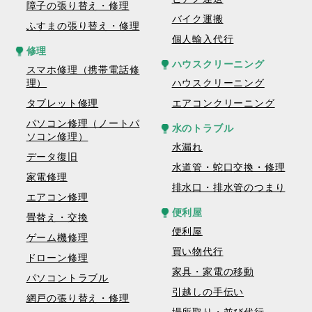
障子の張り替え・修理
バイク運搬
ふすまの張り替え・修理
個人輸入代行
修理
ハウスクリーニング
スマホ修理（携帯電話修
理）
ハウスクリーニング
タブレット修理
エアコンクリーニング
パソコン修理（ノートパ
水のトラブル
ソコン修理）
水漏れ
データ復旧
水道管・蛇口交換・修理
家電修理
排水口・排水管のつまり
エアコン修理
便利屋
畳替え・交換
便利屋
ゲーム機修理
買い物代行
ドローン修理
家具・家電の移動
パソコントラブル
引越しの手伝い
網戸の張り替え・修理