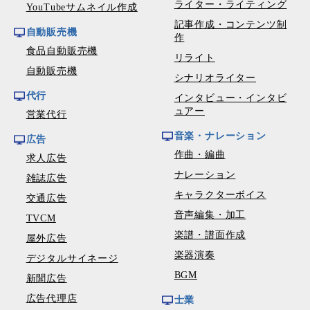
ライター・ライティング
YouTubeサムネイル作成
記事作成・コンテンツ制
自動販売機
作
食品自動販売機
リライト
自動販売機
シナリオライター
代行
インタビュー・インタビ
ュアー
営業代行
音楽・ナレーション
広告
作曲・編曲
求人広告
ナレーション
雑誌広告
キャラクターボイス
交通広告
音声編集・加工
TVCM
楽譜・譜面作成
屋外広告
楽器演奏
デジタルサイネージ
BGM
新聞広告
広告代理店
士業