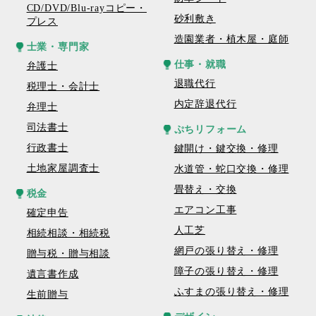
CD/DVD/Blu-rayコピー・
砂利敷き
プレス
造園業者・植木屋・庭師
士業・専門家
仕事・就職
弁護士
退職代行
税理士・会計士
内定辞退代行
弁理士
司法書士
ぷちリフォーム
行政書士
鍵開け・鍵交換・修理
土地家屋調査士
水道管・蛇口交換・修理
畳替え・交換
税金
エアコン工事
確定申告
人工芝
相続相談・相続税
網戸の張り替え・修理
贈与税・贈与相談
障子の張り替え・修理
遺言書作成
ふすまの張り替え・修理
生前贈与