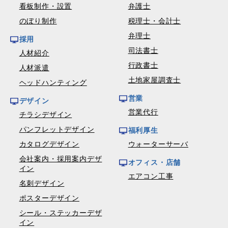
看板制作・設置
弁護士
のぼり制作
税理士・会計士
弁理士
採用
司法書士
人材紹介
行政書士
人材派遣
土地家屋調査士
ヘッドハンティング
営業
デザイン
営業代行
チラシデザイン
パンフレットデザイン
福利厚生
カタログデザイン
ウォーターサーバ
会社案内・採用案内デザ
オフィス・店舗
イン
エアコン工事
名刺デザイン
ポスターデザイン
シール・ステッカーデザ
イン