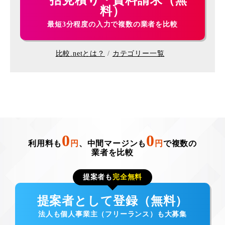
一括見積り・資料請求（無
料）
最短3分程度の入力で複数の業者を比較
比較.netとは？
カテゴリー一覧
0
0
利用料も
円
、中間マージンも
円
で複数の
業者を比較
提案者も
完全無料
提案者として登録（無料）
法人も個人事業主（フリーランス）も大募集