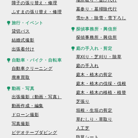
場所取り・並び代行
障子の張り替え・修理
墓参り・墓掃除代行
ふすまの張り替え・修理
雪かき・除雪・雪下ろし
旅行・イベント
探偵事務所・興信所
貸切バス
探偵事務所・興信所
結婚式撮影
庭の手入れ・剪定
出張着付け
草刈り・芝刈り・除草
自動車・バイク・自転車
庭の手入れ
自動車クリーニング
庭木・植木の剪定
廃車買取
庭木・植木の伐採・伐根
動画・写真
庭木・植木の移植・植替
出張撮影（動画・写真）
芝張り
動画作成・編集
垣根・生垣の剪定
ドローン撮影
草むしり・草取り
写真撮影
人工芝
ビデオテープダビング
防草シート