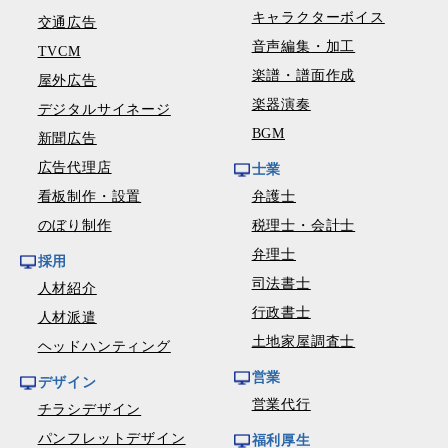
キャラクターボイス
交通広告
音声編集・加工
TVCM
楽譜・譜面作成
屋外広告
楽器演奏
デジタルサイネージ
BGM
新聞広告
広告代理店
士業
看板制作・設置
弁護士
のぼり制作
税理士・会計士
弁理士
採用
司法書士
人材紹介
行政書士
人材派遣
土地家屋調査士
ヘッドハンティング
営業
デザイン
営業代行
チラシデザイン
パンフレットデザイン
福利厚生