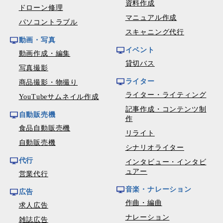
資料作成
ドローン修理
マニュアル作成
パソコントラブル
スキャニング代行
動画・写真
イベント
動画作成・編集
貸切バス
写真撮影
ライター
商品撮影・物撮り
ライター・ライティング
YouTubeサムネイル作成
記事作成・コンテンツ制
自動販売機
作
食品自動販売機
リライト
自動販売機
シナリオライター
代行
インタビュー・インタビ
ュアー
営業代行
音楽・ナレーション
広告
作曲・編曲
求人広告
ナレーション
雑誌広告