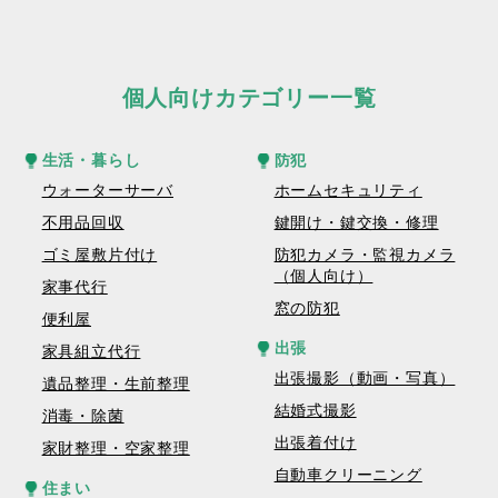
個人向けカテゴリー一覧
生活・暮らし
防犯
ウォーターサーバ
ホームセキュリティ
不用品回収
鍵開け・鍵交換・修理
ゴミ屋敷片付け
防犯カメラ・監視カメラ
（個人向け）
家事代行
窓の防犯
便利屋
出張
家具組立代行
出張撮影（動画・写真）
遺品整理・生前整理
結婚式撮影
消毒・除菌
出張着付け
家財整理・空家整理
自動車クリーニング
住まい