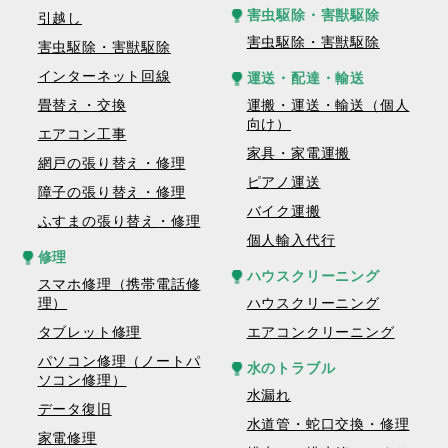
害虫駆除・害獣駆除
引越し
害虫駆除・害獣駆除
害虫駆除・害獣駆除
インターネット回線
運送・配達・輸送
畳替え・交換
運搬・運送・輸送（個人
向け）
エアコン工事
家具・家電運搬
網戸の張り替え・修理
ピアノ運送
障子の張り替え・修理
バイク運搬
ふすまの張り替え・修理
個人輸入代行
修理
ハウスクリーニング
スマホ修理（携帯電話修
理）
ハウスクリーニング
タブレット修理
エアコンクリーニング
パソコン修理（ノートパ
水のトラブル
ソコン修理）
水漏れ
データ復旧
水道管・蛇口交換・修理
家電修理