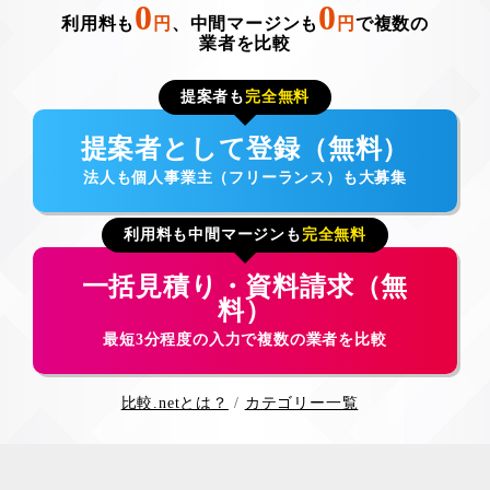
0
0
利用料も
円
、中間マージンも
円
で複数の
業者を比較
提案者も
完全無料
提案者として登録（無料）
法人も個人事業主（フリーランス）も大募集
利用料も中間マージンも
完全無料
一括見積り・資料請求（無
料）
最短3分程度の入力で複数の業者を比較
比較.netとは？
カテゴリー一覧