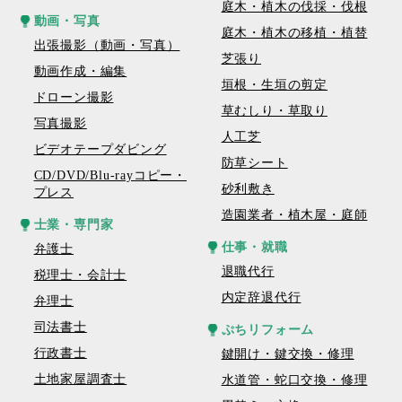
庭木・植木の伐採・伐根
動画・写真
庭木・植木の移植・植替
出張撮影（動画・写真）
芝張り
動画作成・編集
垣根・生垣の剪定
ドローン撮影
草むしり・草取り
写真撮影
人工芝
ビデオテープダビング
防草シート
CD/DVD/Blu-rayコピー・
砂利敷き
プレス
造園業者・植木屋・庭師
士業・専門家
仕事・就職
弁護士
退職代行
税理士・会計士
内定辞退代行
弁理士
司法書士
ぷちリフォーム
行政書士
鍵開け・鍵交換・修理
土地家屋調査士
水道管・蛇口交換・修理