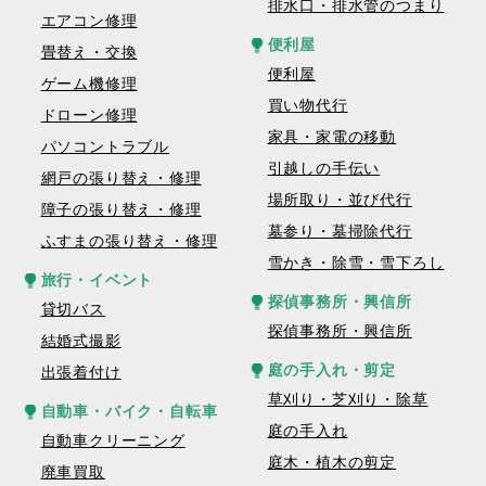
排水口・排水管のつまり
エアコン修理
便利屋
畳替え・交換
便利屋
ゲーム機修理
買い物代行
ドローン修理
家具・家電の移動
パソコントラブル
引越しの手伝い
網戸の張り替え・修理
場所取り・並び代行
障子の張り替え・修理
墓参り・墓掃除代行
ふすまの張り替え・修理
雪かき・除雪・雪下ろし
旅行・イベント
探偵事務所・興信所
貸切バス
探偵事務所・興信所
結婚式撮影
庭の手入れ・剪定
出張着付け
草刈り・芝刈り・除草
自動車・バイク・自転車
庭の手入れ
自動車クリーニング
庭木・植木の剪定
廃車買取