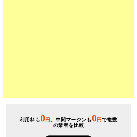
0
0
利用料も
円
、中間マージンも
円
で複数
の業者を比較