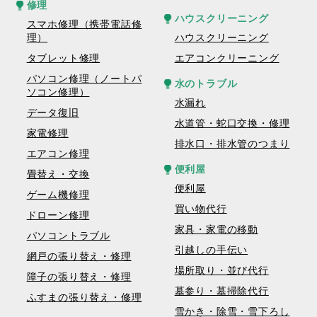
修理
ハウスクリーニング
スマホ修理（携帯電話修
理）
ハウスクリーニング
タブレット修理
エアコンクリーニング
パソコン修理（ノートパ
水のトラブル
ソコン修理）
水漏れ
データ復旧
水道管・蛇口交換・修理
家電修理
排水口・排水管のつまり
エアコン修理
便利屋
畳替え・交換
便利屋
ゲーム機修理
買い物代行
ドローン修理
家具・家電の移動
パソコントラブル
引越しの手伝い
網戸の張り替え・修理
場所取り・並び代行
障子の張り替え・修理
墓参り・墓掃除代行
ふすまの張り替え・修理
雪かき・除雪・雪下ろし