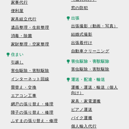
家事代行
窓の防犯
便利屋
出張
家具組立代行
出張撮影（動画・写真）
遺品整理・生前整理
結婚式撮影
消毒・除菌
出張着付け
家財整理・空家整理
自動車クリーニング
住まい
害虫駆除・害獣駆除
引越し
害虫駆除・害獣駆除
害虫駆除・害獣駆除
インターネット回線
運送・配達・輸送
畳替え・交換
運搬・運送・輸送（個人
向け）
エアコン工事
家具・家電運搬
網戸の張り替え・修理
ピアノ運送
障子の張り替え・修理
バイク運搬
ふすまの張り替え・修理
個人輸入代行