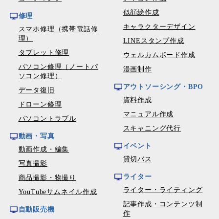
似顔絵作成
修理
キャラクターデザイン
スマホ修理（携帯電話修
理）
LINEスタンプ作成
タブレット修理
ウェルカムボード作成
パソコン修理（ノートパ
漫画制作
ソコン修理）
アウトソーシング・BPO
データ復旧
資料作成
ドローン修理
マニュアル作成
パソコントラブル
スキャニング代行
動画・写真
イベント
動画作成・編集
貸切バス
写真撮影
ライター
商品撮影・物撮り
ライター・ライティング
YouTubeサムネイル作成
記事作成・コンテンツ制
自動販売機
作