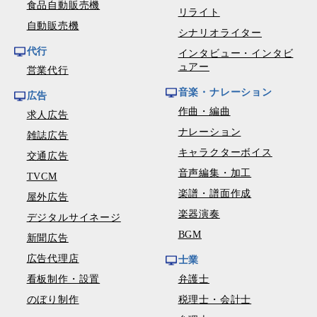
食品自動販売機
リライト
自動販売機
シナリオライター
代行
インタビュー・インタビ
ュアー
営業代行
音楽・ナレーション
広告
作曲・編曲
求人広告
ナレーション
雑誌広告
キャラクターボイス
交通広告
音声編集・加工
TVCM
楽譜・譜面作成
屋外広告
楽器演奏
デジタルサイネージ
BGM
新聞広告
広告代理店
士業
看板制作・設置
弁護士
のぼり制作
税理士・会計士