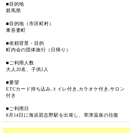
■目的地
群馬県
■目的地（市区町村）
東吾妻町
■依頼背景・目的
町内会の団体旅行（日帰り）
■ご利用人数
大人20名、子供2人
■要望
ETCカード持ち込み,トイレ付き,カラオケ付き,サロン
付き
■ご利用日
8月14日に海浜習志野駅を出発し、草津温泉の往復