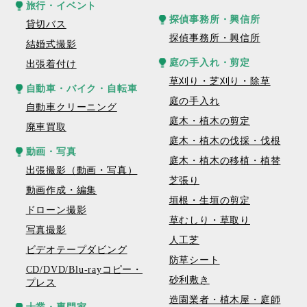
旅行・イベント
探偵事務所・興信所
貸切バス
探偵事務所・興信所
結婚式撮影
庭の手入れ・剪定
出張着付け
草刈り・芝刈り・除草
自動車・バイク・自転車
庭の手入れ
自動車クリーニング
庭木・植木の剪定
廃車買取
庭木・植木の伐採・伐根
動画・写真
庭木・植木の移植・植替
出張撮影（動画・写真）
芝張り
動画作成・編集
垣根・生垣の剪定
ドローン撮影
草むしり・草取り
写真撮影
人工芝
ビデオテープダビング
防草シート
CD/DVD/Blu-rayコピー・
砂利敷き
プレス
造園業者・植木屋・庭師