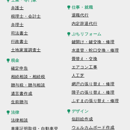
士業・専門家
仕事・就職
弁護士
退職代行
税理士・会計士
内定辞退代行
弁理士
司法書士
ぷちリフォーム
行政書士
鍵開け・鍵交換・修理
土地家屋調査士
水道管・蛇口交換・修理
畳替え・交換
税金
エアコン工事
確定申告
人工芝
相続相談・相続税
網戸の張り替え・修理
贈与税・贈与相談
障子の張り替え・修理
遺言書作成
ふすまの張り替え・修理
生前贈与
デザイン
法律
似顔絵作成
法律相談
ウェルカムボード作成
車庫証明取得・自動車登