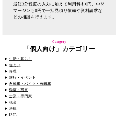
最短3分程度の入力に加えて利用料も0円、中間
マージンも0円で一括見積り依頼や資料請求な
どの相談を行えます。
Category
「個人向け」カテゴリー
生活・暮らし
住まい
修理
旅行・イベント
自動車・バイク・自転車
動画・写真
士業・専門家
税金
法律
防犯