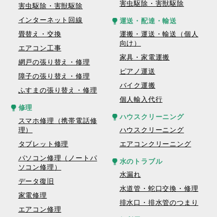
害虫駆除・害獣駆除
害虫駆除・害獣駆除
インターネット回線
運送・配達・輸送
畳替え・交換
運搬・運送・輸送（個人
向け）
エアコン工事
家具・家電運搬
網戸の張り替え・修理
ピアノ運送
障子の張り替え・修理
バイク運搬
ふすまの張り替え・修理
個人輸入代行
修理
ハウスクリーニング
スマホ修理（携帯電話修
理）
ハウスクリーニング
タブレット修理
エアコンクリーニング
パソコン修理（ノートパ
水のトラブル
ソコン修理）
水漏れ
データ復旧
水道管・蛇口交換・修理
家電修理
排水口・排水管のつまり
エアコン修理