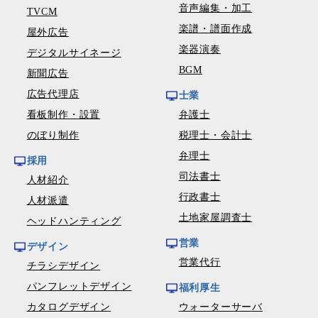
音声編集・加工
TVCM
楽譜・譜面作成
屋外広告
楽器演奏
デジタルサイネージ
BGM
新聞広告
広告代理店
士業
看板制作・設置
弁護士
のぼり制作
税理士・会計士
弁理士
採用
司法書士
人材紹介
行政書士
人材派遣
土地家屋調査士
ヘッドハンティング
営業
デザイン
営業代行
チラシデザイン
パンフレットデザイン
福利厚生
カタログデザイン
ウォーターサーバ