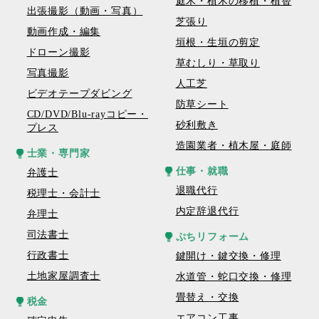
庭木・植木の移植・植替
出張撮影（動画・写真）
芝張り
動画作成・編集
垣根・生垣の剪定
ドローン撮影
草むしり・草取り
写真撮影
人工芝
ビデオテープダビング
防草シート
CD/DVD/Blu-rayコピー・
砂利敷き
プレス
造園業者・植木屋・庭師
士業・専門家
仕事・就職
弁護士
退職代行
税理士・会計士
内定辞退代行
弁理士
司法書士
ぷちリフォーム
行政書士
鍵開け・鍵交換・修理
土地家屋調査士
水道管・蛇口交換・修理
畳替え・交換
税金
エアコン工事