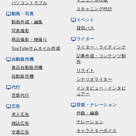
マニュアル作成
パソコントラブル
スキャニング代行
動画・写真
イベント
動画作成・編集
貸切バス
写真撮影
ライター
商品撮影・物撮り
ライター・ライティング
YouTubeサムネイル作成
記事作成・コンテンツ制
自動販売機
作
食品自動販売機
リライト
自動販売機
シナリオライター
代行
インタビュー・インタビ
ュアー
営業代行
音楽・ナレーション
広告
作曲・編曲
求人広告
ナレーション
雑誌広告
キャラクターボイス
交通広告