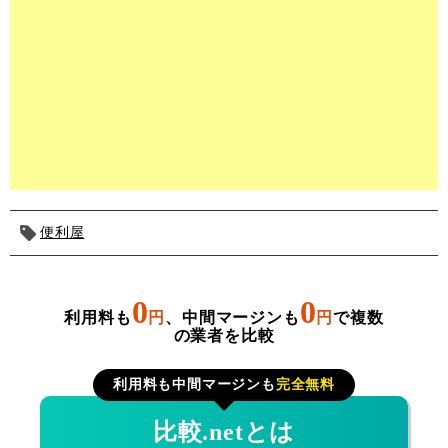
便利屋
0
0
利用料も
円
、中間マージンも
円
で複数
の業者を比較
利用料も中間マージンも
完全無料
比較.netとは