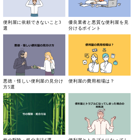
滋賀県
京都府
大阪府
兵庫県
奈良県
和歌山県
鳥取県
島根県
便利屋に依頼できないこと3
優良業者と悪質な便利屋を見
選
分けるポイント
岡山県
広島県
山口県
徳島県
香川県
愛媛県
高知県
福岡県
佐賀県
長崎県
熊本県
大分県
宮崎県
鹿児島県
沖縄県
悪徳・怪しい便利屋の見分け
便利屋の費用相場は？
方5選