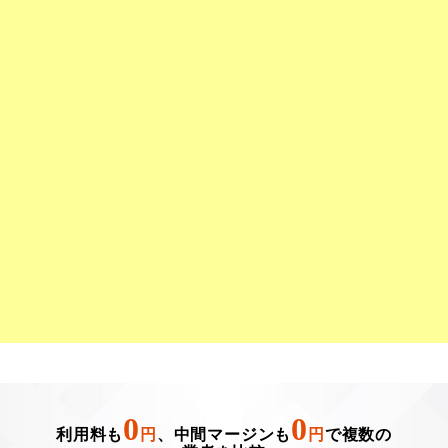
0
0
利用料も
円
、中間マージンも
円
で複数の