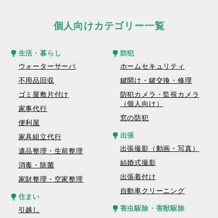
個人向けカテゴリー一覧
生活・暮らし
防犯
ウォーターサーバ
ホームセキュリティ
不用品回収
鍵開け・鍵交換・修理
ゴミ屋敷片付け
防犯カメラ・監視カメラ
（個人向け）
家事代行
窓の防犯
便利屋
出張
家具組立代行
出張撮影（動画・写真）
遺品整理・生前整理
結婚式撮影
消毒・除菌
出張着付け
家財整理・空家整理
自動車クリーニング
住まい
害虫駆除・害獣駆除
引越し