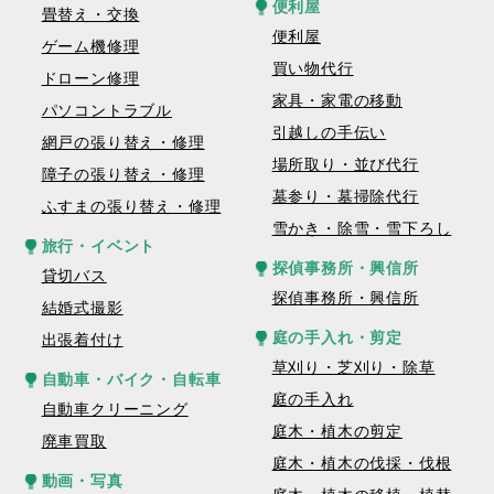
便利屋
畳替え・交換
便利屋
ゲーム機修理
買い物代行
ドローン修理
家具・家電の移動
パソコントラブル
引越しの手伝い
網戸の張り替え・修理
場所取り・並び代行
障子の張り替え・修理
墓参り・墓掃除代行
ふすまの張り替え・修理
雪かき・除雪・雪下ろし
旅行・イベント
探偵事務所・興信所
貸切バス
探偵事務所・興信所
結婚式撮影
庭の手入れ・剪定
出張着付け
草刈り・芝刈り・除草
自動車・バイク・自転車
庭の手入れ
自動車クリーニング
庭木・植木の剪定
廃車買取
庭木・植木の伐採・伐根
動画・写真