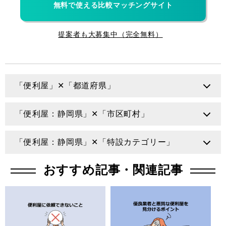
無料で使える比較マッチングサイト
提案者も大募集中（完全無料）
「便利屋」✕「都道府県」
北海道
青森県
岩手県
宮城県
「便利屋：静岡県」✕「市区町村」
秋田県
山形県
福島県
茨城県
静岡市
浜松市
沼津市
富士宮市
「便利屋：静岡県」✕「特設カテゴリー」
栃木県
群馬県
埼玉県
千葉県
富士市
函南町
お墓参
お庭
片付け
DIY
おすすめ記事・関連記事
り・掃除
東京都
神奈川県
新潟県
富山県
荷物やゴ
不用品回
石川県
福井県
山梨県
長野県
大工
家具組立
ミの運搬
収
岐阜県
静岡県
愛知県
三重県