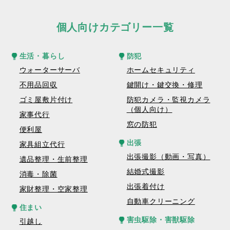
個人向けカテゴリー一覧
生活・暮らし
防犯
ウォーターサーバ
ホームセキュリティ
不用品回収
鍵開け・鍵交換・修理
ゴミ屋敷片付け
防犯カメラ・監視カメラ
（個人向け）
家事代行
窓の防犯
便利屋
出張
家具組立代行
出張撮影（動画・写真）
遺品整理・生前整理
結婚式撮影
消毒・除菌
出張着付け
家財整理・空家整理
自動車クリーニング
住まい
害虫駆除・害獣駆除
引越し