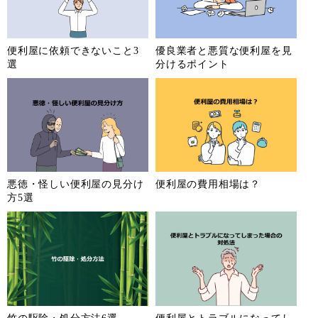
滋賀県
京都府
大阪府
兵庫県
奈良県
和歌山県
鳥取県
島根県
便利屋に依頼できないこと3
優良業者と悪質な便利屋を見
選
分けるポイント
岡山県
広島県
山口県
徳島県
香川県
愛媛県
高知県
福岡県
佐賀県
長崎県
熊本県
大分県
宮崎県
鹿児島県
沖縄県
悪徳・怪しい便利屋の見分け
便利屋の費用相場は？
方5選