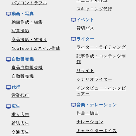
マニュアル作成
パソコントラブル
スキャニング代行
動画・写真
イベント
動画作成・編集
貸切バス
写真撮影
ライター
商品撮影・物撮り
ライター・ライティング
YouTubeサムネイル作成
記事作成・コンテンツ制
自動販売機
作
食品自動販売機
リライト
自動販売機
シナリオライター
代行
インタビュー・インタビ
ュアー
営業代行
音楽・ナレーション
広告
作曲・編曲
求人広告
ナレーション
雑誌広告
キャラクターボイス
交通広告