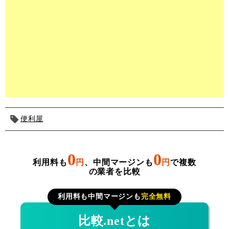
便利屋
0
0
利用料も
円
、中間マージンも
円
で複数
の業者を比較
利用料も中間マージンも
完全無料
比較.netとは