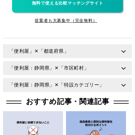
無料で使える比較マッチングサイト
提案者も大募集中（完全無料）
「便利屋」✕「都道府県」
北海道
青森県
岩手県
宮城県
「便利屋：静岡県」✕「市区町村」
秋田県
山形県
福島県
茨城県
静岡市
浜松市
沼津市
富士宮市
「便利屋：静岡県」✕「特設カテゴリー」
栃木県
群馬県
埼玉県
千葉県
富士市
函南町
お墓参
お庭
片付け
DIY
おすすめ記事・関連記事
り・掃除
東京都
神奈川県
新潟県
富山県
荷物やゴ
不用品回
石川県
福井県
山梨県
長野県
大工
家具組立
ミの運搬
収
岐阜県
静岡県
愛知県
三重県