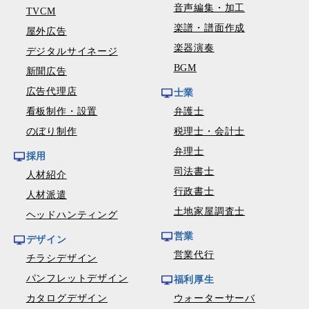
音声編集・加工
TVCM
楽譜・譜面作成
屋外広告
楽器演奏
デジタルサイネージ
BGM
新聞広告
広告代理店
士業
看板制作・設置
弁護士
のぼり制作
税理士・会計士
弁理士
採用
司法書士
人材紹介
行政書士
人材派遣
土地家屋調査士
ヘッドハンティング
営業
デザイン
営業代行
チラシデザイン
パンフレットデザイン
福利厚生
カタログデザイン
ウォーターサーバ