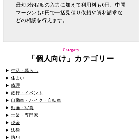
最短3分程度の入力に加えて利用料も0円、中間
マージンも0円で一括見積り依頼や資料請求な
どの相談を行えます。
Category
「個人向け」カテゴリー
生活・暮らし
住まい
修理
旅行・イベント
自動車・バイク・自転車
動画・写真
士業・専門家
税金
法律
防犯