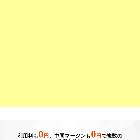
0
0
利用料も
円
、中間マージンも
円
で複数の