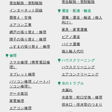
害虫駆除・害獣駆除
害虫駆除・害獣駆除
インターネット回線
運送・配達・輸送
畳替え・交換
運搬・運送・輸送（個人
向け）
エアコン工事
家具・家電運搬
網戸の張り替え・修理
ピアノ運送
障子の張り替え・修理
バイク運搬
ふすまの張り替え・修理
個人輸入代行
修理
ハウスクリーニング
スマホ修理（携帯電話修
理）
ハウスクリーニング
タブレット修理
エアコンクリーニング
パソコン修理（ノートパ
水のトラブル
ソコン修理）
水漏れ
データ復旧
水道管・蛇口交換・修理
家電修理
排水口・排水管のつまり
エアコン修理