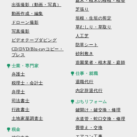
庭木・植木の移植・植替
出張撮影（動画・写真）
芝張り
動画作成・編集
垣根・生垣の剪定
ドローン撮影
草むしり・草取り
写真撮影
人工芝
ビデオテープダビング
防草シート
CD/DVD/Blu-rayコピー・
砂利敷き
プレス
造園業者・植木屋・庭師
士業・専門家
仕事・就職
弁護士
退職代行
税理士・会計士
内定辞退代行
弁理士
司法書士
ぷちリフォーム
行政書士
鍵開け・鍵交換・修理
土地家屋調査士
水道管・蛇口交換・修理
畳替え・交換
税金
エアコン工事