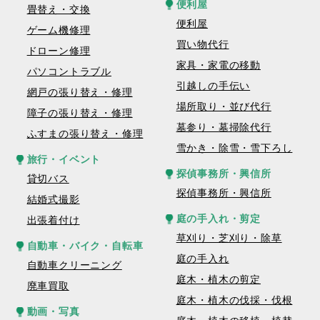
便利屋
畳替え・交換
便利屋
ゲーム機修理
買い物代行
ドローン修理
家具・家電の移動
パソコントラブル
引越しの手伝い
網戸の張り替え・修理
場所取り・並び代行
障子の張り替え・修理
墓参り・墓掃除代行
ふすまの張り替え・修理
雪かき・除雪・雪下ろし
旅行・イベント
探偵事務所・興信所
貸切バス
探偵事務所・興信所
結婚式撮影
庭の手入れ・剪定
出張着付け
草刈り・芝刈り・除草
自動車・バイク・自転車
庭の手入れ
自動車クリーニング
庭木・植木の剪定
廃車買取
庭木・植木の伐採・伐根
動画・写真